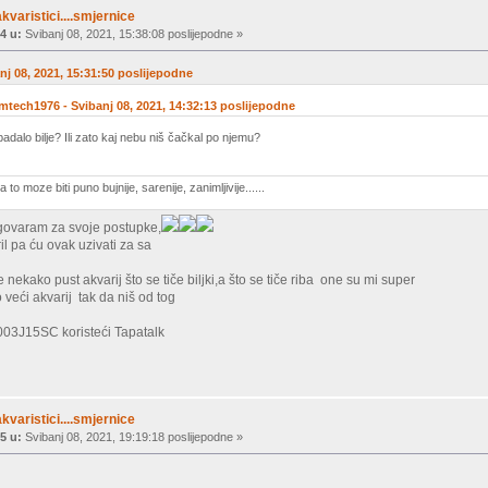
akvaristici....smjernice
4 u:
Svibanj 08, 2021, 15:38:08 poslijepodne »
anj 08, 2021, 15:31:50 poslijepodne
mtech1976 - Svibanj 08, 2021, 14:32:13 poslijepodne
padalo bilje? Ili zato kaj nebu niš čačkal po njemu?
to moze biti puno bujnije, sarenije, zanimljivije......
govaram za svoje postupke,
il pa ću ovak uzivati za sa
 nekako pust akvarij što se tiče biljki,a što se tiče riba one su mi super
o veći akvarij tak da niš od tog
03J15SC koristeći Tapatalk
akvaristici....smjernice
5 u:
Svibanj 08, 2021, 19:19:18 poslijepodne »