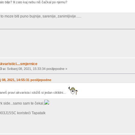
lo bilje? Ili zato kaj nebu niš čačkal po njemu?
o moze biti puno bujnije, sarenije, zanimljivije......
akvaristici....smjernice
3 u:
Svibanj 08, 2021, 15:33:34 poslijepodne »
j 08, 2021, 14:55:31 poslijepodne
taneš pravi akvarista i složiš si jedan ciklidni...
k side...samo sam te čekal,
03J15SC koristeći Tapatalk