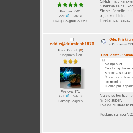
Ciklidi imaju karakt
S nekima se da ukomb
Što se tiće veličine 
Postova: 2201
bilja ukombinirat.
Spol:
Dob: 46
Ili jedan par zapadn
Lokacija: Zagreb, Sesvete
Odg: Friski u 
eddie@drumtech1976
«
Odgovori #33
Trade Count:
(
0
)
Punopravni član
Citat: dante - Sviban
Ma nije pust.
Ciklidi imaju karakt
S nekima se da ukomb
Što se tiće veličine
ukombinirat.
Ili jedan par zapad
Postova: 271
Ma što se tog tiče ri
Spol:
Dob: 50
mi bilo super..
Lokacija: Zagreb
Dva od 70 litara to bi
Poslano sa mog M20