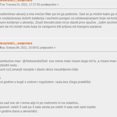
akvaristici....smjernice
7 u:
Travanj 24, 2021, 17:27:55 poslijepodne »
k rasformirao akvarij a ima moćan filter pa mi ga poklonio. Sad se ja mislim kako ga
iče nastanjivanja dobrih bakterija i sacheim purigen za odsteanjivanjem boje od ko
no korijenje u akvariju. Znači trenutni plan mi je staviti prvo spužve , zatim sechei
igen da mi izvistri vodu koja će zasigurno biti prljava od mangrov panjeva
akvaristici....smjernice
8 u:
Svibanj 08, 2021, 10:09:51 prijepodne »
burine man @AleksandarDeli evo mene malo nisam dugo bil tu ,a nisam imal ni kaj
bistril vodu .
acil co2,smanjil rasvjetu i stavio skroz nezahtjevno bilje
s
ol godine u kugli s vodom i rogolistom rasla bez ičega praktički)
za sad sve ok i nema algi ni po mahovini ni na ostalima...
olovil ,nekih 5 sati pa 3 sata siesta pa nekih 4 sata radi opet svjetlo
godina dana u akvaristici..