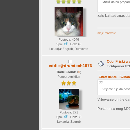
Misliš da bu propada
zato kaj sad znas da t
moje mocvare
Postova: 4046
Spol:
Dob: 49
Lokacija: Zagreb, Dumovec
Odg: Friski u 
eddie@drumtech1976
«
Odgovori #33
Trade Count:
(
0
)
Punopravni član
Citat: dante - Sviban
Vrijeme ti je da pos
Vrbovanje on the dar
Poslano sa mog M20
Postova: 271
Spol:
Dob: 50
Lokacija: Zagreb