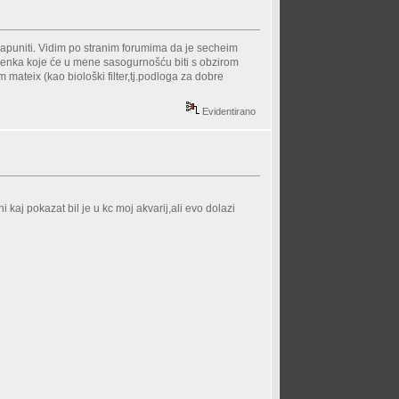
 napuniti. Vidim po stranim forumima da je secheim
rijenka koje će u mene sasogurnošću biti s obzirom
m mateix (kao biološki filter,tj.podloga za dobre
Evidentirano
 pokazat bil je u kc moj akvarij,ali evo dolazi