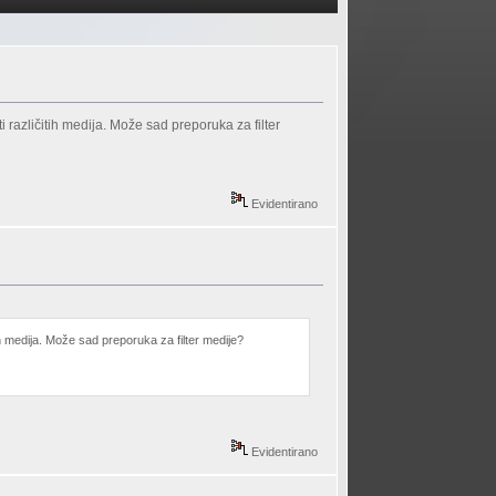
ti različitih medija. Može sad preporuka za filter
Evidentirano
tih medija. Može sad preporuka za filter medije?
Evidentirano