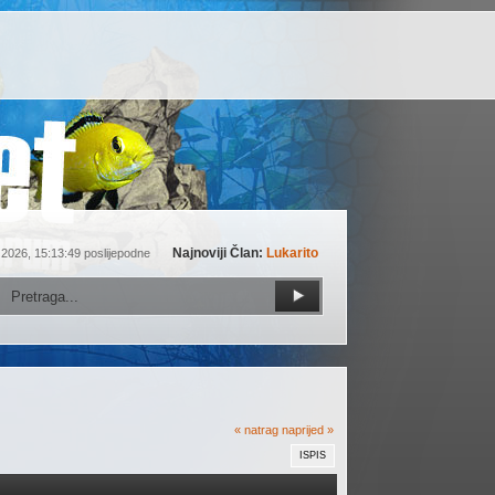
Najnoviji Član:
Lukarito
 2026, 15:13:49 poslijepodne
« natrag
naprijed »
ISPIS