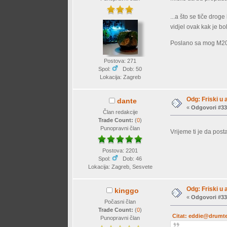
...a što se tiče dro
vidjel ovak kak je bo
Poslano sa mog M20
Postova: 271
Spol:
Dob: 50
Lokacija: Zagreb
Odg: Friski u 
dante
«
Odgovori #33
Član redakcije
Trade Count:
(
0
)
Punopravni član
Vrijeme ti je da post
Postova: 2201
Spol:
Dob: 46
Lokacija: Zagreb, Sesvete
Odg: Friski u 
kinggo
«
Odgovori #33
Počasni član
Trade Count:
(
0
)
Citat: eddie@drumte
Punopravni član