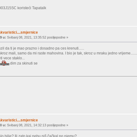
03J15SC koristeći Tapatalk
akvaristici....smjernice
9 u:
Svibanj 08, 2021, 13:35:52 poslijepodne »
uzil da ti je mao prazno i dosadno pa ces krenuti......
kroz mali, samo da mi raste mahovina. I bio je tak, skroz u mraku jedno vrijeme.......
i vece staklo...
dim za skinuti se
akvaristici....smjernice
0 u:
Svibanj 08, 2021, 14:32:13 poslijepodne »
lo bilje? Ili zato kaj nebu niš čačkal po njemu?