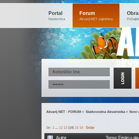
Portal
Forum
Obra
Naslovnica
Akvarij.NET zajednica
Pošaljit
Akvarij NET - FORUM
»
Slatkovodna Akvaristika
»
Novi 
Str:
1
...
12
13
[
14
]
15
16
Dolje
Autor
Tema: Friski u akv