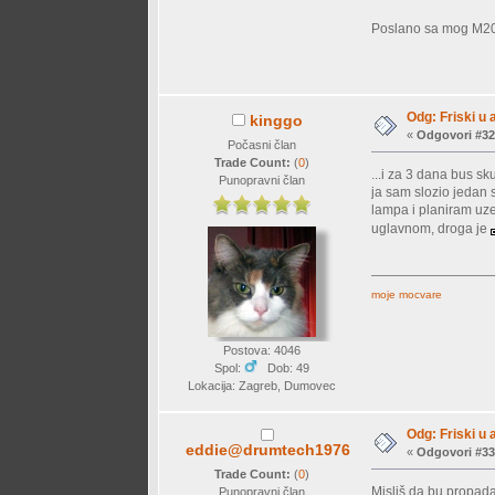
Poslano sa mog M20
Odg: Friski u 
kinggo
«
Odgovori #32
Počasni član
Trade Count:
(
0
)
...i za 3 dana bus sk
Punopravni član
ja sam slozio jedan s
lampa i planiram uzet
uglavnom, droga je
moje mocvare
Postova: 4046
Spol:
Dob: 49
Lokacija: Zagreb, Dumovec
Odg: Friski u 
eddie@drumtech1976
«
Odgovori #33
Trade Count:
(
0
)
Misliš da bu propada
Punopravni član