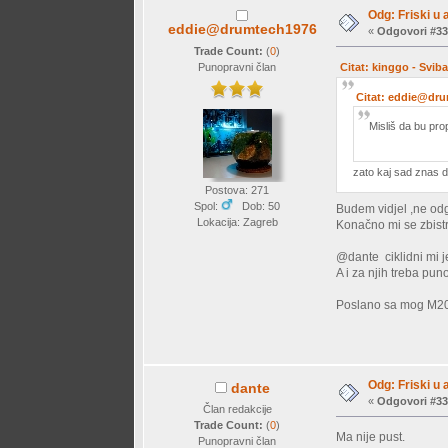
Odg: Friski u 
eddie@drumtech1976
«
Odgovori #33
Trade Count:
(
0
)
Punopravni član
Citat: kinggo - Svib
Citat: eddie@dru
Misliš da bu pro
zato kaj sad znas da 
Postova: 271
Spol:
Dob: 50
Budem vidjel ,ne od
Lokacija: Zagreb
Konačno mi se zbistr
@dante ciklidni mi je
A i za njih treba pun
Poslano sa mog M20
Odg: Friski u 
dante
«
Odgovori #33
Član redakcije
Trade Count:
(
0
)
Ma nije pust.
Punopravni član