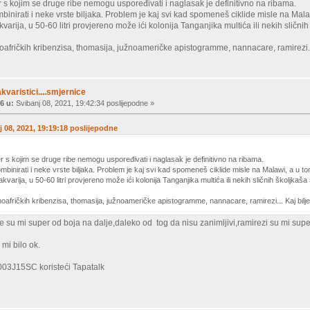
er s kojim se druge ribe nemogu uspoređivati i naglasak je definitivno na ribama.
inirati i neke vrste biljaka. Problem je kaj svi kad spomeneš ciklide misle na Malawi
akvarija, u 50-60 litri provjereno može ići kolonija Tanganjika multića ili nekih sličn
oafričkih kribenzisa, thomasija, južnoameričke apistogramme, nannacare, ramirezi... 
akvaristici....smjernice
6 u:
Svibanj 08, 2021, 19:42:34 poslijepodne »
j 08, 2021, 19:19:18 poslijepodne
er s kojim se druge ribe nemogu uspoređivati i naglasak je definitivno na ribama.
inirati i neke vrste biljaka. Problem je kaj svi kad spomeneš ciklide misle na Malawi, a u tom 
 akvarija, u 50-60 litri provjereno može ići kolonija Tanganjika multića ili nekih sličnih školjkaš
noafričkih kribenzisa, thomasija, južnoameričke apistogramme, nannacare, ramirezi... Kaj bilje
be su mi super od boja na dalje,daleko od tog da nisu zanimljivi,ramirezi su mi super ,ž
 mi bilo ok.
03J15SC koristeći Tapatalk