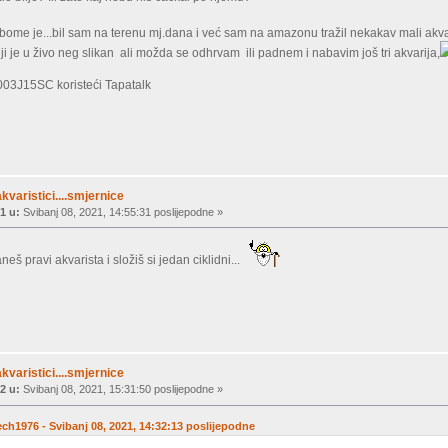
ge bome je...bil sam na terenu mj.dana i već sam na amazonu tražil nekakav mali akvar
lji je u živo neg slikan ali možda se odhrvam ili padnem i nabavim još tri akvarija,
03J15SC koristeći Tapatalk
akvaristici....smjernice
1 u:
Svibanj 08, 2021, 14:55:31 poslijepodne »
aneš pravi akvarista i složiš si jedan ciklidni...
akvaristici....smjernice
2 u:
Svibanj 08, 2021, 15:31:50 poslijepodne »
ch1976 - Svibanj 08, 2021, 14:32:13 poslijepodne