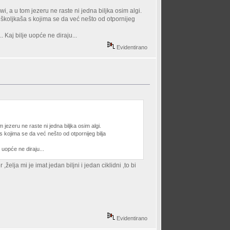
, a u tom jezeru ne raste ni jedna biljka osim algi.
ih školjkaša s kojima se da već nešto od otpornijeg
Kaj bilje uopće ne diraju...
Evidentirano
jezeru ne raste ni jedna biljka osim algi.
a s kojima se da već nešto od otpornijeg bilja
 uopće ne diraju...
elja mi je imat jedan biljni i jedan ciklidni ,to bi
Evidentirano