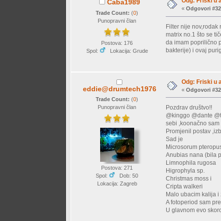
Odg: Friski u 
Caba1989
«
Odgovori #32
Trade Count:
(
0
)
Punopravni član
Filter nije nov,roda
matrix no.1 što se t
da imam poprilično pu
Postova: 176
bakterije) i ovaj pur
Spol:
Lokacija: Grude
Odg: Friski u 
eddie@drumtech1976
«
Odgovori #32
Trade Count:
(
0
)
Pozdrav društvo!!
Punopravni član
@kinggo @dante @tam
sebi ,koonačno sam z
Promjenil postav ,izb
Sad je
Microsorum pteropu
Anubias nana (bila p
Limnophila rugosa
Postova: 271
Higrophyla sp.
Spol:
Dob: 50
Christmas moss i
Lokacija: Zagreb
Cripta walkeri
Malo ubacim kalija i 
A fotoperiod sam prep
U glavnom evo skoro 