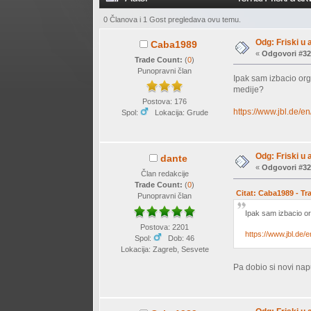
0 Članova i 1 Gost pregledava ovu temu.
Odg: Friski u 
Caba1989
«
Odgovori #32
Trade Count:
(
0
)
Punopravni član
Ipak sam izbacio orgi
medije?
Postova: 176
https://www.jbl.de/en
Spol:
Lokacija: Grude
Odg: Friski u 
dante
«
Odgovori #32
Član redakcije
Trade Count:
(
0
)
Citat: Caba1989 - Tr
Punopravni član
Ipak sam izbacio org
Postova: 2201
https://www.jbl.de/e
Spol:
Dob: 46
Lokacija: Zagreb, Sesvete
Pa dobio si novi napu