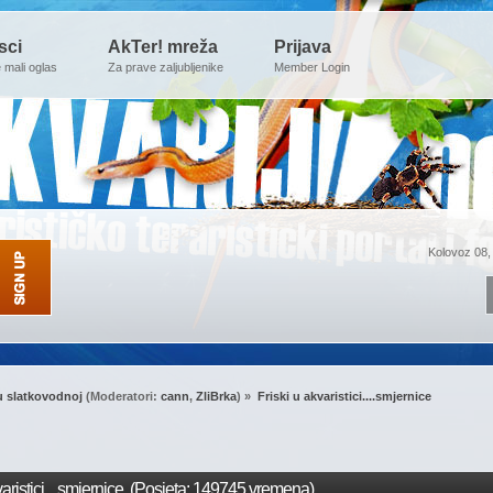
sci
AkTer! mreža
Prijava
e mali oglas
Za prave zaljubljenike
Member Login
Kolovoz 08,
u slatkovodnoj
(Moderatori:
cann
,
ZliBrka
) »
Friski u akvaristici....smjernice
aristici....smjernice (Posjeta: 149745 vremena)