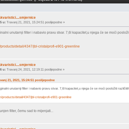
akvaristici....smjernice
5 u:
Travanj 21, 2021, 15:24:51 poslijepodne »
nalni unutarnji filter i nabavio pravu stvar. 7,6l kapacitet,u njega će se moći posloži
/products/detail/4347/jbl-cristalprofi-e901-greenline
akvaristici....smjernice
6 u:
Travanj 24, 2021, 12:19:11 poslijepodne »
avanj 21, 2021, 15:24:51 poslijepodne
inalni unutarnji filter i nabavio pravu stvar. 7,6l kapacitet,u njega će se moći posložiti različi
n/products/detail/4347/jbl-cristalprofi-e901-greenline
njen filter, čemu sad to mijenjati...