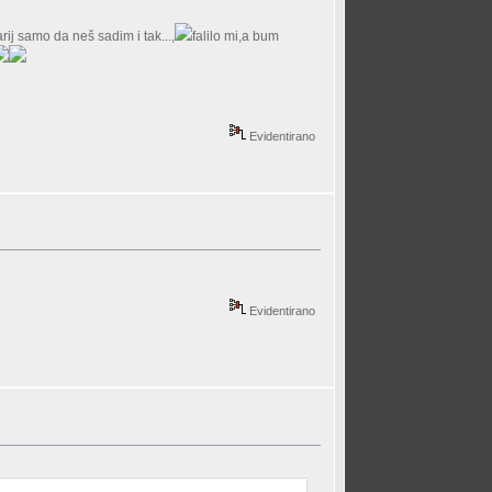
ij samo da neš sadim i tak...,
falilo mi,a bum
Evidentirano
Evidentirano