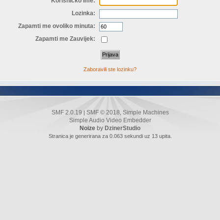
Korisničko Ime:
Lozinka:
Zapamti me ovoliko minuta:
Zapamti me Zauvijek:
Zaboravili ste lozinku?
SMF 2.0.19
SMF © 2018
Simple Machines
|
,
Simple Audio Video Embedder
Noize
by
DzinerStudio
Stranica je generirana za 0.063 sekundi uz 13 upita.