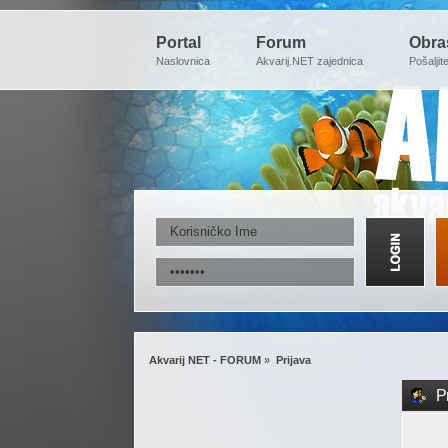
Portal
Forum
Obra
Naslovnica
Akvarij.NET zajednica
Pošaljit
Akvarij NET - FORUM
»
Prijava
Pr