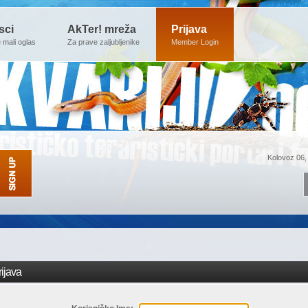
sci
AkTer! mreža
Prijava
e mali oglas
Za prave zaljubljenike
Member Login
Kolovoz 06,
ijava