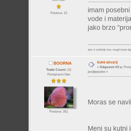
imam posebni a
Postova: 22
vode i materija
jako brzo "pr
ako ti roditelji nisu mogli imati d
kutni akvarij
BOORNA
«
Odgovori #3 u:
Prosi
Trade Count:
(
0
)
poslijepodne »
Punopravni član
Moras se navik
Postova: 351
Meni su kutni j