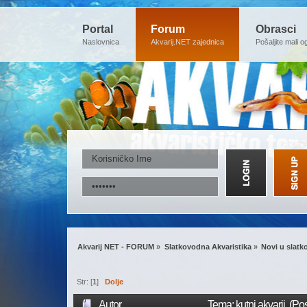
Portal
Forum
Obrasci
Naslovnica
Akvarij.NET zajednica
Pošaljite mali o
Akvarij NET - FORUM
»
Slatkovodna Akvaristika
»
Novi u slatk
Str: [
1
]
Dolje
Autor
Tema: kutni akvarij (Po