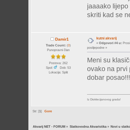
jaaaako lijepo 
skriti kad se n
kutni akvarij
Damir1
«
Odgovori #4 u:
Prosi
Trade Count:
(
0
)
poslijepodne »
Punopravni član
Meni su klasič
Postova: 262
ovako na prvi 
Spol:
Dob: 53
Lokacija: Split
dobar posao!!!
Iz Dioklecijanovog grada!
Str: [
1
]
Gore
Akvarij NET - FORUM
»
Slatkovodna Akvaristika
»
Novi u slatk