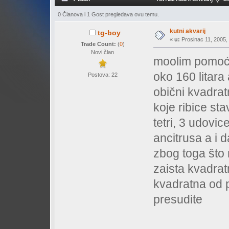
0 Članova i 1 Gost pregledava ovu temu.
kutni akvarij
tg-boy
«
u:
Prosinac 11, 2005, 
Trade Count:
(
0
)
Novi član
moolim pomoć 
oko 160 litara 
Postova: 22
obični kvadrat
koje ribice sta
tetri, 3 udovice
ancitrusa a i d
zbog toga što m
zaista kvadrat
kvadratna od p
presudite