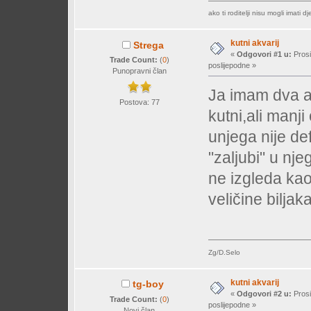
ako ti roditelji nisu mogli imati d
kutni akvarij
Strega
«
Odgovori #1 u:
Prosi
Trade Count:
(
0
)
poslijepodne »
Punopravni član
Ja imam dva ak
Postova: 77
kutni,ali manji
unjega nije de
"zaljubi" u nj
ne izgleda kao
veličine biljaka
Zg/D.Selo
kutni akvarij
tg-boy
«
Odgovori #2 u:
Prosi
Trade Count:
(
0
)
poslijepodne »
Novi član