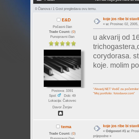
0 Članova i 1 Gost pregledava ovu temu.
koje jos ribe bi stavil
E&D
«
u:
Prosinac 02, 2005, 
Počasni član
Trade Count:
(
0
)
u akvarij od 1
Punopravni član
trichogastera,d
corydorasa. st
koje. molim p
"Akvarij.NET Vodič za početnike
Postova: 3391
"Moj portfolio: fotodavor.com"
Spol:
Dob: 49
Lokacija: Čakovec
Davor Žerjav
koje jos ribe bi stavil
tema
«
Odgovori #1 u:
Prosi
Trade Count:
(
0
)
prijepodne »
Punopravni član