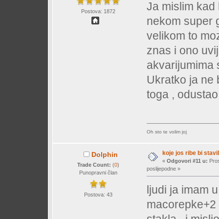
Ja mislim kad l
Postova: 1872
nekom super g
velikom to moz
znas i ono uvij
akvarijumima s
Ukratko ja ne 
toga , odustao
Oh sto te volim joj
koje jos ribe bi stavil
Dolphin
«
Odgovori #11 u:
Pros
Trade Count:
(
0
)
poslijepodne »
Punopravni član
ljudi ja imam u
Postova: 43
macorepke+2 m
stakla...i misl