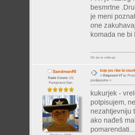
besmrtne .Drug
je meni poznat
one zakuhavaju
komada ne bi 
Oh sto te volim joj
koje jos ribe bi stavil
SandmanRI
«
Odgovori #7 u:
Prosi
Trade Count:
(
0
)
poslijepodne »
Punopravni član
kukurjek - vrel
potpisujem, ne
nezahtjevniju t
ako nađeš malk
pomarendati..