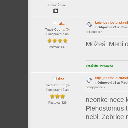
Davor Žerjav
koje jos ribe bi stavil
lula
«
Odgovori #3 u:
Prosi
Trade Count:
(
0
)
prijepodne »
Punopravni član
Možeš. Meni os
Postova: 1475
Varaždin / Hrvatska
koje jos ribe bi stavil
riza
«
Odgovori #4 u:
Prosi
Trade Count:
(
0
)
poslijepodne »
Punopravni član
neonke nece ic
Postova: 329
Plehostomus t
nebi. Zebrice m