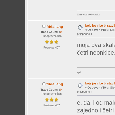
Žminj/Istra/Hrvatska
koje jos ribe bi stavil
frida lang
«
Odgovori #18 u:
Sije
Trade Count:
(
0
)
prijepodne »
Punopravni član
moja dva skala
Postova: 407
četri neonkice
split
koje jos ribe bi stavil
frida lang
«
Odgovori #19 u:
Sije
Trade Count:
(
0
)
prijepodne »
Punopravni član
e, da, i od mal
Postova: 407
zajedno i četri 