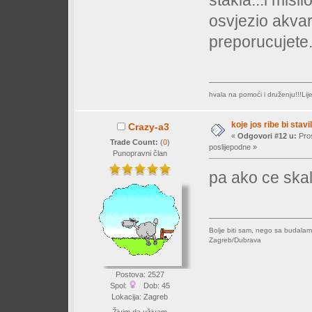
osvjezio akvari
preporucujete..
hvala na pomoći i druženju!!!Lij
koje jos ribe bi stavil
Crazy-a3
«
Odgovori #12 u:
Pros
Trade Count:
(
0
)
poslijepodne »
Punopravni član
pa ako ce skal
Bolje biti sam, nego sa budalam
Zagreb/Dubrava
Postova: 2527
Spol:
Dob: 45
Lokacija: Zagreb
Živim da uživam