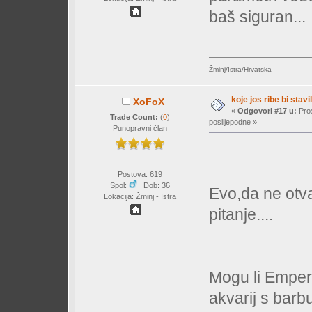
baš siguran...
Žminj/Istra/Hrvatska
koje jos ribe bi stavil
XoFoX
«
Odgovori #17 u:
Pros
Trade Count:
(
0
)
poslijepodne »
Punopravni član
Postova: 619
Spol:
Dob: 36
Evo,da ne otv
Lokacija: Žminj - Istra
pitanje....
Mogu li Emperor
akvarij s bar