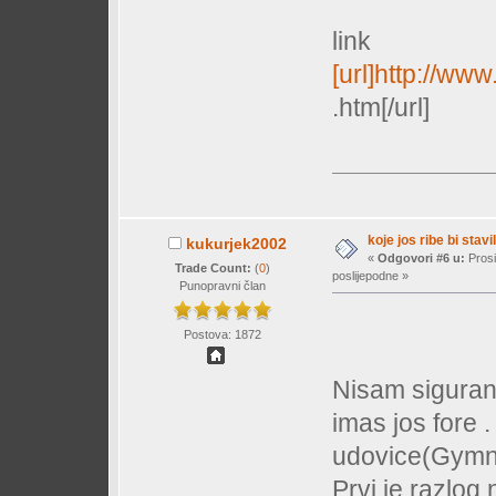
link
[url]http://w
.htm[/url]
koje jos ribe bi stavil
kukurjek2002
«
Odgovori #6 u:
Prosi
Trade Count:
(
0
)
poslijepodne »
Punopravni član
Postova: 1872
Nisam siguran j
imas jos fore 
udovice(Gymno
Prvi je razlog 