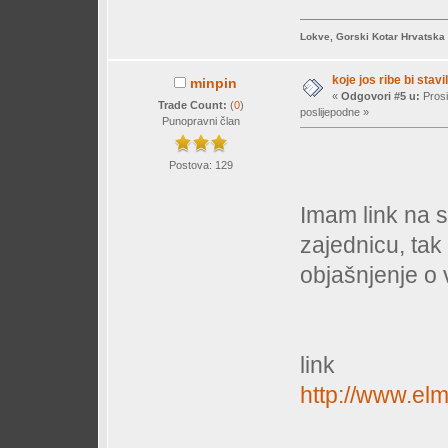
Lokve, Gorski Kotar Hrvatska
koje jos ribe bi stavil
minpin
«
Odgovori #5 u:
Prosi
Trade Count:
(
0
)
poslijepodne »
Punopravni član
Postova: 129
Imam link na s
zajednicu, tak
objašnjenje o v
link
http://www.e