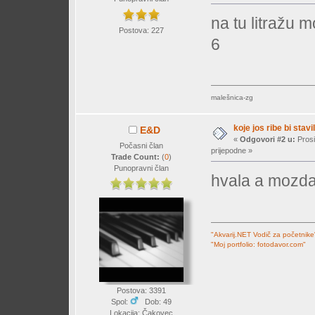
na tu litražu 
Postova: 227
6
malešnica-zg
koje jos ribe bi stavil
E&D
«
Odgovori #2 u:
Prosi
Počasni član
prijepodne »
Trade Count:
(
0
)
Punopravni član
hvala a mozda 
"Akvarij.NET Vodič za početnike
"Moj portfolio: fotodavor.com"
Postova: 3391
Spol:
Dob: 49
Lokacija: Čakovec