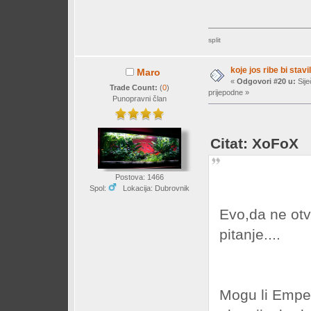
split
koje jos ribe bi stavil
Maro
«
Odgovori #20 u:
Sije
Trade Count:
(
0
)
prijepodne »
Punopravni član
Citat: XoFoX
Postova: 1466
Spol:
Lokacija: Dubrovnik
Evo,da ne otv
pitanje....
Mogu li Empero