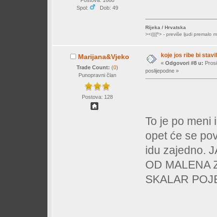
Postova: 1668
Spol:
Dob: 49
Rijeka / Hrvatska
><((((º> - previše ljudi premalo mi
koje jos ribe bi stavil
Marijana&Vjeko
«
Odgovori #8 u:
Prosi
Trade Count:
(
0
)
poslijepodne »
Punopravni član
Postova: 128
To je po meni i
opet će se pov
idu zajedno.
OD MALENA 
SKALAR POJ