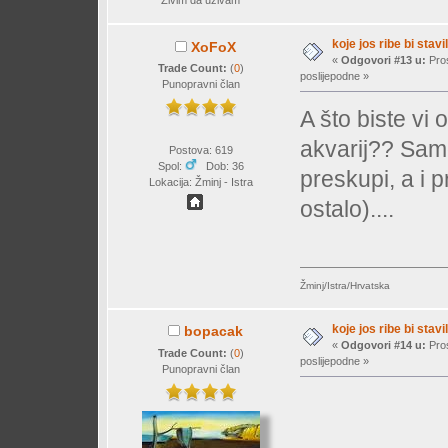
koje jos ribe bi stavil
XoFoX
«
Odgovori #13 u:
Pros
Trade Count:
(
0
)
poslijepodne »
Punopravni član
A što biste vi 
akvarij?? Samo
Postova: 619
Spol:
Dob: 36
preskupi, a i 
Lokacija: Žminj - Istra
ostalo)....
Žminj/Istra/Hrvatska
koje jos ribe bi stavil
bopacak
«
Odgovori #14 u:
Pros
Trade Count:
(
0
)
poslijepodne »
Punopravni član