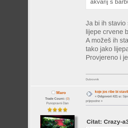
akvarij s ba
Ja bi ih stavio
lijepe crvene 
A možeš ih stav
tako jako lije
Provjereno i j
Dubrovnik
koje jos ribe bi stavil
Maro
«
Odgovori #21 u:
Sije
Trade Count:
(
0
)
prijepodne »
Punopravni član
Citat: Crazy-a