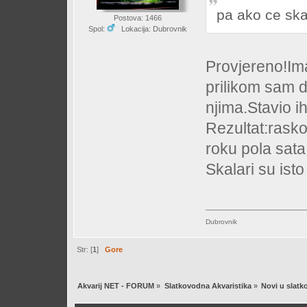
pa ako ce ska
Postova: 1466
Spol:
Lokacija: Dubrovnik
Provjereno!I
prilikom sam d
njima.Stavio i
Rezultat:rasko
roku pola sata
Skalari su isto
Dubrovnik
Str: [
1
]
Gore
Akvarij NET - FORUM
»
Slatkovodna Akvaristika
»
Novi u slatk