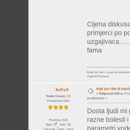
Cijena diskusa
primjerci po p
uzgajivaca.....
fama
Bolje biti sam, nego sa budalam
Zagreb/Dubrava
koje jos ribe bi stavil
XoFoX
«
Odgovori #16 u:
Pros
Trade Count:
(
0
)
poslijepodne »
Punopravni član
Dosta ljudi mi
razne bolesti i
Postova: 619
Spol:
Dob: 36
parametri vode
Lokacija: Žminj - Istra