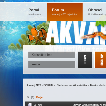
Portal
Forum
Obrasci
Naslovnica
Akvarij.NET zajednica
Pošaljite mali o
Akvarij NET - FORUM
»
Slatkovodna Akvaristika
»
Novi u slatk
Str: [
1
]
Dolje
Autor
Tema: koje jos ribe bi s