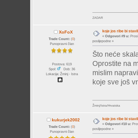
ZADAR
koje jos ribe bi stavil
XoFoX
«
Odgovori #9 u:
Prosi
Trade Count:
(
0
)
poslijepodne »
Punopravni član
Što neće skalar
Oprostite na m
Postova: 619
Spol:
Dob: 36
mislim napravi
Lokacija: Žminj - Istra
koje sve još vr
Žminj/Istra/Hrvatska
koje jos ribe bi stavil
kukurjek2002
«
Odgovori #10 u:
Pros
Trade Count:
(
0
)
poslijepodne »
Punopravni član