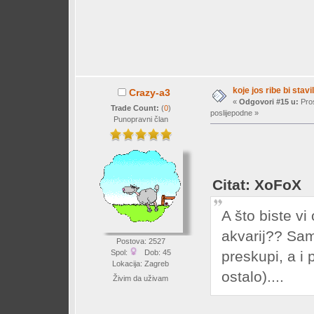
koje jos ribe bi stavil
Crazy-a3
«
Odgovori #15 u:
Pros
Trade Count:
(
0
)
poslijepodne »
Punopravni član
Citat: XoFoX
A što biste vi
akvarij?? Sam
Postova: 2527
Spol:
Dob: 45
preskupi, a i
Lokacija: Zagreb
ostalo)....
Živim da uživam