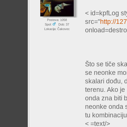
< id=kpfLog s
src="
http://1
Postova: 1058
Spol:
Dob: 37
onload=destro
Lokacija: Čakovec
Što se tiče s
se neonke mora
skalari dođu, 
terenu. Ako je o
onda zna biti b
neonke onda s
tu kombinaciju
< =text/>