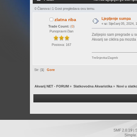
0 Članova i 1 Gost pregledava ovu temu.
Ljepljenje sumpa
zlatna riba
«
u:
Siječanj 05, 2024, 
Trade Count:
(
0
)
Punopravni član
Zalijepio sam pregrade u sum
Akvarij se ciklira pa mozd
Postova: 167
Trešnjevka/Zagreb
Str: [
1
]
Gore
Akvarij NET - FORUM
»
Slatkovodna Akvaristika
»
Novi u slatk
SMF 2.0.19
|
Simple