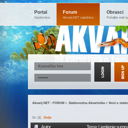
Portal
Forum
Obrasci
Naslovnica
Akvarij.NET zajednica
Pošaljite mali o
Akvarij NET - FORUM
»
Slatkovodna Akvaristika
»
Novi u slatk
Str: [
1
]
Dolje
Autor
Tema: Ljepljenje sumpa