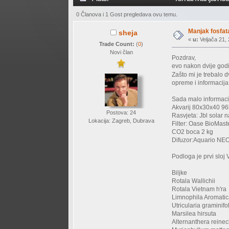
0 Članova i 1 Gost pregledava ovu temu.
Manjak fosfata
sheja
«
u:
Veljača 21, 
Trade Count:
(
0
)
Novi član
Pozdrav,
evo nakon dvije godi
Zašto mi je trebalo 
opreme i informacij
Sada malo informacij
Akvarij 80x30x40 96
Postova: 24
Rasvjeta: Jbl solar n
Lokacija: Zagreb, Dubrava
Filter: Oase BioMas
CO2 boca 2 kg
Difuzor:Aquario NE
Podloga je prvi sloj 
Biljke
Rotala Wallichii
Rotala Vietnam h'ra
Limnophila Aromati
Utricularia graminifo
Marsilea hirsuta
Alternanthera reinec