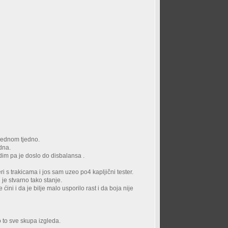
 jednom tjedno.
edna.
dim pa je doslo do disbalansa .
 trakicama i jos sam uzeo po4 kapljični tester.
 je stvarno tako stanje.
ni i da je bilje malo usporilo rast i da boja nije
ko to sve skupa izgleda.