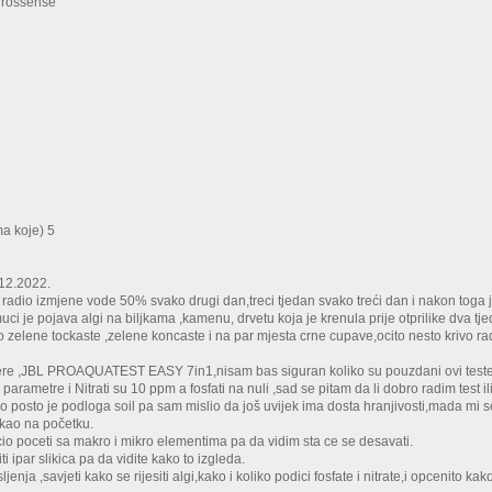
grossense
a koje) 5
.12.2022.
radio izmjene vode 50% svako drugi dan,treci tjedan svako treći dan i nakon toga
ci je pojava algi na biljkama ,kamenu, drvetu koja je krenula prije otprilike dva tj
 zelene tockaste ,zelene koncaste i na par mjesta crne cupave,ocito nesto krivo ra
re ,JBL PROAQUATEST EASY 7in1,nisam bas siguran koliko su pouzdani ovi testeri s
arametre i Nitrati su 10 ppm a fosfati na nuli ,sad se pitam da li dobro radim test ili
posto je podloga soil pa sam mislio da još uvijek ima dosta hranjivosti,mada mi se ći
 kao na početku.
o poceti sa makro i mikro elementima pa da vidim sta ce se desavati.
 ipar slikica pa da vidite kako to izgleda.
enja ,savjeti kako se rijesiti algi,kako i koliko podici fosfate i nitrate,i opcenito ka