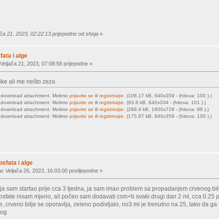
ača 21, 2023, 02:22:13 prijepodne od sheja
»
ata i alge
Veljača 21, 2023, 07:08:58 prijepodne »
ike ali me nešto zeza
o download attachment. Molimo
prijavite se
ili
registrirajte
. (108.17 kB, 640x359 - (hitova: 100 ).)
o download attachment. Molimo
prijavite se
ili
registrirajte
. (93.8 kB, 640x334 - (hitova: 101 ).)
o download attachment. Molimo
prijavite se
ili
registrirajte
. (289.4 kB, 1600x728 - (hitova: 98 ).)
o download attachment. Molimo
prijavite se
ili
registrirajte
. (175.87 kB, 640x359 - (hitova: 100 ).)
sfata i alge
u:
Veljača 26, 2023, 16:03:00 poslijepodne »
 ja sam startao prije cca 3 tjedna, ja sam imao problem sa propadanjem crvenog bil
fosfate nisam mjerio, ali počeo sam dodavati csm+b svaki drugi dan 2 ml, cca 0.25
, crveno bilje se oporavlja, zeleno podivljalo, no3 mi je trenutno na 25, tako da 
nog