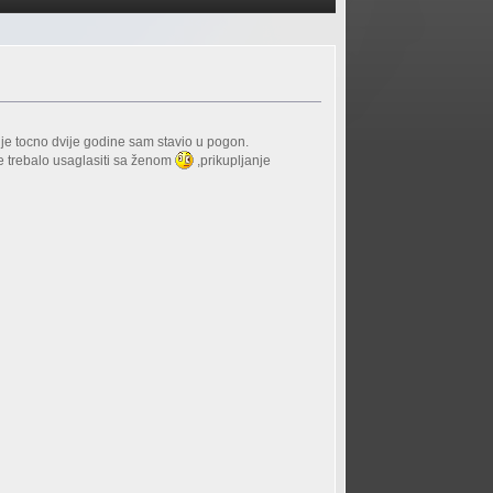
je tocno dvije godine sam stavio u pogon.
je trebalo usaglasiti sa ženom
,prikupljanje