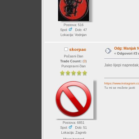
Postova: 516
Spol:
Dob: 47
Lokacija: Vodnjan
Odg: Manjak fo
skorpac
«
Odgovori #3 
Počasni član
Trade Count:
(
0
)
Jako lijepi napreda
Punopravni član
https://www.instagram.c
Tu mi se možete javiti
Postova: 6851
Spol:
Dob: 51
Lokacija: Zagreb