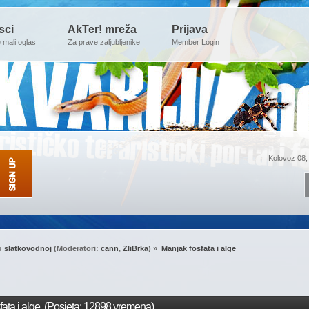
sci
AkTer! mreža
Prijava
e mali oglas
Za prave zaljubljenike
Member Login
Kolovoz 08,
u slatkovodnoj
(Moderatori:
cann
,
ZliBrka
) »
Manjak fosfata i alge 
ata i alge (Posjeta: 12898 vremena)