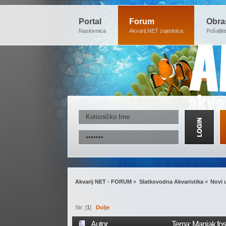
Portal
Forum
Obra
Naslovnica
Akvarij.NET zajednica
Pošaljit
Akvarij NET - FORUM
»
Slatkovodna Akvaristika
»
Novi 
Str: [
1
]
Dolje
Autor
Tema: Manjak fosf