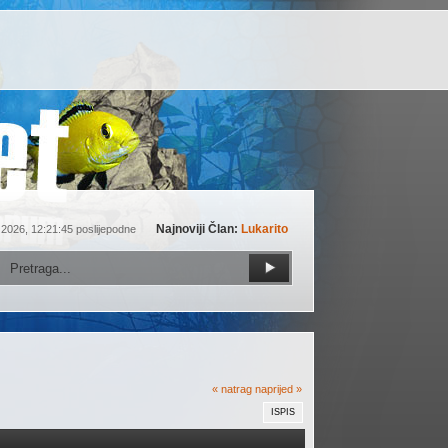
Najnoviji Član:
Lukarito
 2026, 12:21:45 poslijepodne
« natrag
naprijed »
ISPIS