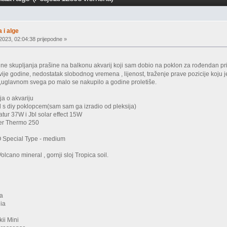
 i alge
2023, 02:04:38 prijepodne »
ne skupljanja prašine na balkonu akvarij koji sam dobio na poklon za rođendan pri
dvije godine, nedostatak slobodnog vremena , lijenost, traženje prave pozicije koju 
a,uglavnom svega po malo se nakupilo a godine proletiše.
a o akvariju
l s diy poklopcem(sam sam ga izradio od pleksija)
atur 37W i Jbl solar effect 15W
ter Thermo 250
O Special Type - medium
Volcano mineral , gornji sloj Tropica soil.
ca
lia
kii Mini