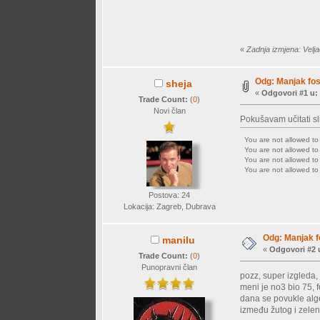
«
Zadnja izmjena: Velj
Odg: Manjak fosf
sheja
«
Odgovori #1 u:
Trade Count:
(
0
)
Novi član
Pokušavam učitati sl
You are not allowed t
You are not allowed t
You are not allowed t
You are not allowed t
Postova: 24
Lokacija: Zagreb, Dubrava
Odg: Manjak fo
manilu
«
Odgovori #2 
Trade Count:
(
0
)
Punopravni član
pozz, super izgleda,
meni je no3 bio 75, 
dana se povukle alge
između žutog i zele