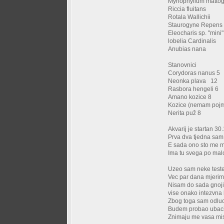
Myriophyllum matto
Riccia fluitans
Rotala Wallichii
Staurogyne Repens
Eleocharis sp. "mini"
lobelia Cardinalis
Anubias nana
Stanovnici
Corydoras nanus 5
Neonka plava 12
Rasbora hengeli 6
Amano kozice 8
Kozice (nemam pojm
Nerita puž 8
Akvarij je startan 30
Prva dva tjedna sam 
E sada ono sto me mu
Ima tu svega po malo
Uzeo sam neke teste
Vec par dana mjerim p
Nisam do sada gnojio 
vise onako intezvna
Zbog toga sam odluci
Budem probao ubaciti
Znimaju me vasa mislj