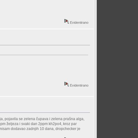
Evidentirano
Evidentirano
ja, pojavila se zelena čupava i zelena prašna alga,
 ppm željeza i svaki dan 2ppm kh2po4, kroz par
ga nisam dodavao zadnjih 10 dana, dropchecker je