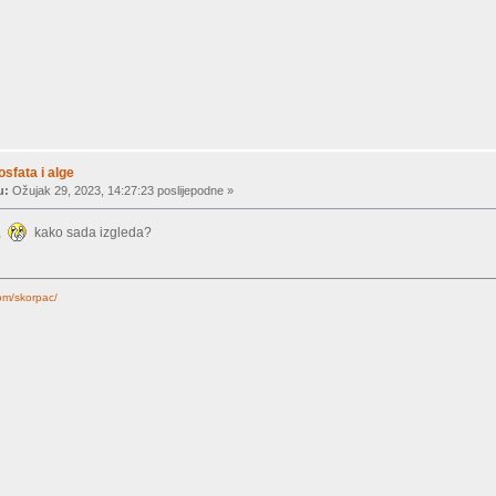
sfata i alge
u:
Ožujak 29, 2023, 14:27:23 poslijepodne »
k,
kako sada izgleda?
om/skorpac/