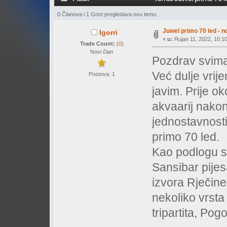
0 Članova i 1 Gost pregledava ovu temu.
Juwel primo 70 led - no
Igorri
«
u:
Rujan 11, 2022, 10:10
Trade Count:
(
0
)
Novi član
Pozdrav svima
Već dulje vrij
Postova: 1
javim. Prije o
akvaarij nakon
jednostavnosti
primo 70 led.
Kao podlogu s
Sansibar pije
izvora Rječine
nekoliko vrsta
tripartita, Po