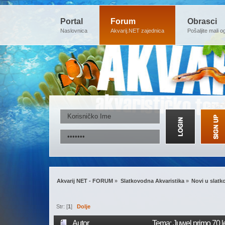
Portal
Forum
Obrasci
Naslovnica
Akvarij.NET zajednica
Pošaljite mali o
Akvarij NET - FORUM
»
Slatkovodna Akvaristika
»
Novi u slatk
Str: [
1
]
Dolje
Autor
Tema: Juwel primo 70 le