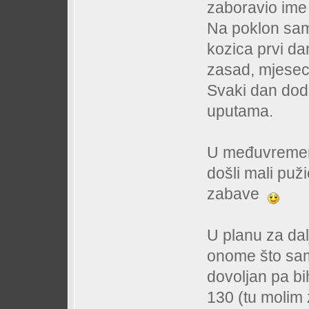
zaboravio im
Na poklon sam
kozica prvi dan
zasad, mjesec
Svaki dan dod
uputama.
U međuvremenu
došli mali puži
zabave
U planu za dal
onome što sam 
dovoljan pa bi
130 (tu molim 