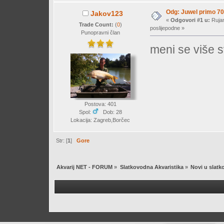
Odg: Juwel primo 70 
Jakov123
«
Odgovori #1 u:
Rujan
Trade Count:
(
0
)
poslijepodne »
Punopravni član
meni se više 
Postova: 401
Spol:
Dob: 28
Lokacija: Zagreb,Borčec
Str: [
1
]
Gore
Akvarij NET - FORUM
»
Slatkovodna Akvaristika
»
Novi u slatk