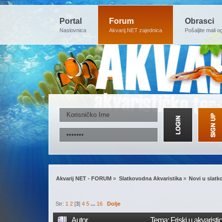
Portal
Forum
Obrasci
Naslovnica
Akvarij.NET zajednica
Pošaljite mali o
Akvarij NET - FORUM
»
Slatkovodna Akvaristika
»
Novi u slatk
Str:
1
2
[
3
]
4
5
...
16
Dolje
Autor
Tema: Friski u akvaristi