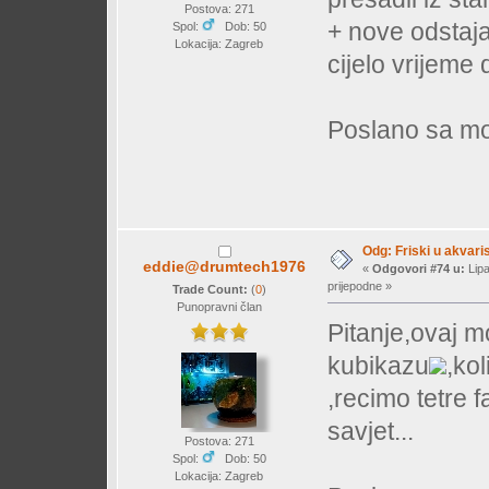
Postova: 271
+ nove odstajale
Spol:
Dob: 50
Lokacija: Zagreb
cijelo vrijem
Poslano sa mo
Odg: Friski u akvaris
eddie@drumtech1976
«
Odgovori #74 u:
Lipa
prijepodne »
Trade Count:
(
0
)
Punopravni član
Pitanje,ovaj m
kubikazu
,kol
,recimo tetre 
savjet...
Postova: 271
Spol:
Dob: 50
Lokacija: Zagreb