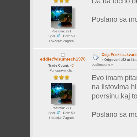
Da da tocno,b
Poslano sa mo
Postova: 271
Spol:
Dob: 50
Lokacija: Zagreb
Odg: Friski u akvaris
eddie@drumtech1976
«
Odgovori #52 u:
Lipa
poslijepodne »
Trade Count:
(
0
)
Punopravni član
Evo imam pita
na listovima hi
povrsinu,kaj to
Postova: 271
Poslano sa mo
Spol:
Dob: 50
Lokacija: Zagreb