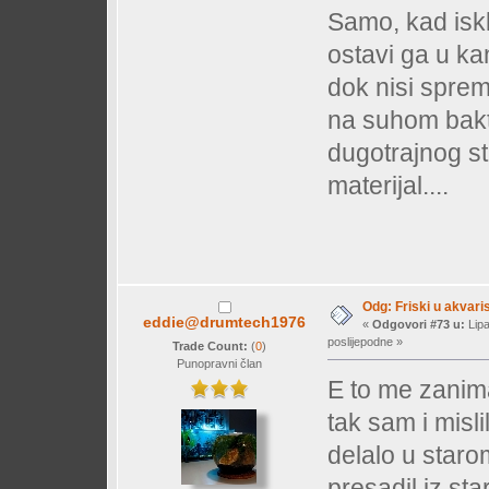
Samo, kad isklj
ostavi ga u ka
dok nisi sprem
na suhom bakte
dugotrajnog s
materijal....
Odg: Friski u akvaris
eddie@drumtech1976
«
Odgovori #73 u:
Lipa
poslijepodne »
Trade Count:
(
0
)
Punopravni član
E to me zanima
tak sam i misli
delalo u staro
presadil iz st