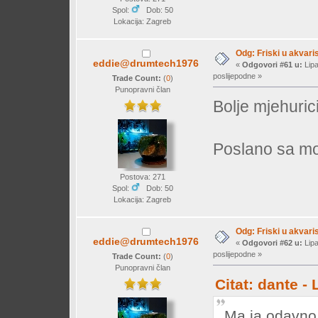
Spol:
Dob: 50
Lokacija: Zagreb
Odg: Friski u akvaris
eddie@drumtech1976
«
Odgovori #61 u:
Lipa
poslijepodne »
Trade Count:
(
0
)
Punopravni član
Bolje mjehuric
Poslano sa mo
Postova: 271
Spol:
Dob: 50
Lokacija: Zagreb
Odg: Friski u akvaris
eddie@drumtech1976
«
Odgovori #62 u:
Lipa
poslijepodne »
Trade Count:
(
0
)
Punopravni član
Citat: dante -
Ma ja odavno 