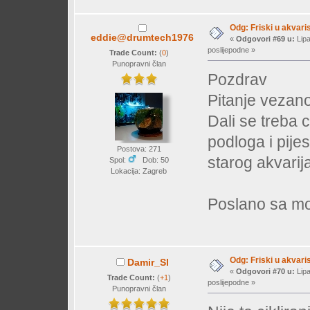
Odg: Friski u akvaris
eddie@drumtech1976
«
Odgovori #69 u:
Lipa
poslijepodne »
Trade Count:
(
0
)
Punopravni član
Pozdrav
Pitanje vezano
Dali se treba c
podloga i pijes
Postova: 271
starog akvarij
Spol:
Dob: 50
Lokacija: Zagreb
Poslano sa mo
Odg: Friski u akvaris
Damir_Sl
«
Odgovori #70 u:
Lipa
Trade Count:
(
+1
)
poslijepodne »
Punopravni član