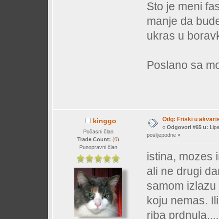
Sto je meni fa
manje da bude
ukras u boravku
Poslano sa mo
Odg: Friski u akvaris
kinggo
«
Odgovori #65 u:
Lipa
Počasni član
poslijepodne »
Trade Count:
(
0
)
Punopravni član
istina, mozes 
ali ne drugi dan
samom izlazu i
koju nemas. Ili
riba prdnula....