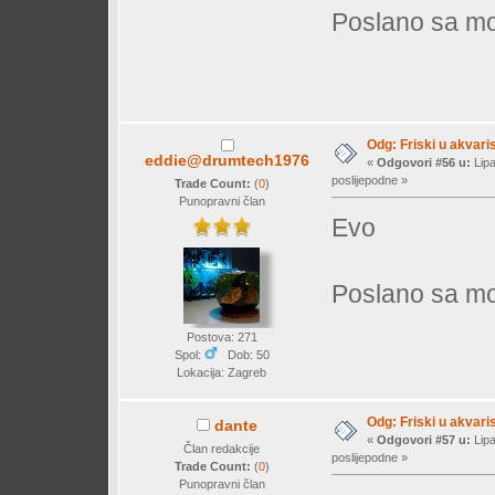
Poslano sa mo
Odg: Friski u akvaris
eddie@drumtech1976
«
Odgovori #56 u:
Lipa
poslijepodne »
Trade Count:
(
0
)
Punopravni član
Evo
Poslano sa mo
Postova: 271
Spol:
Dob: 50
Lokacija: Zagreb
Odg: Friski u akvaris
dante
«
Odgovori #57 u:
Lipa
Član redakcije
poslijepodne »
Trade Count:
(
0
)
Punopravni član