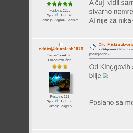
A čuj, vidil sam
stvarno nemr
Postova: 2201
Spol:
Dob: 46
Al nije za nik
Lokacija: Zagreb, Sesvete
Odg: Friski u akvaris
eddie@drumtech1976
«
Odgovori #58 u:
Lipa
poslijepodne »
Trade Count:
(
0
)
Punopravni član
Od Kinggovih 
bilje
Postova: 271
Poslano sa mo
Spol:
Dob: 50
Lokacija: Zagreb