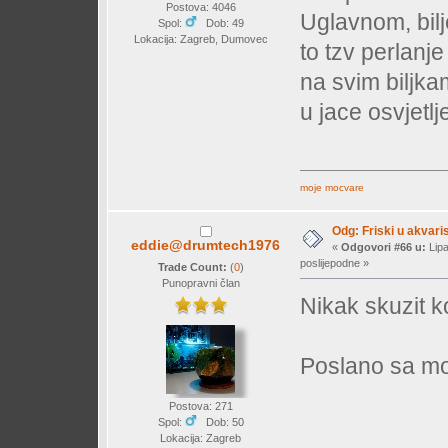
Postova: 4046
Uglavnom, bilje 
Spol:
Dob: 49
Lokacija: Zagreb, Dumovec
to tzv perlanj
na svim biljk
u jace osvjetl
moje mocvare
Odg: Friski u akvaris
eddie@drumtech1976
«
Odgovori #66 u:
Lipa
poslijepodne »
Trade Count:
(
0
)
Punopravni član
Nikak skuzit k
Poslano sa mo
Postova: 271
Spol:
Dob: 50
Lokacija: Zagreb