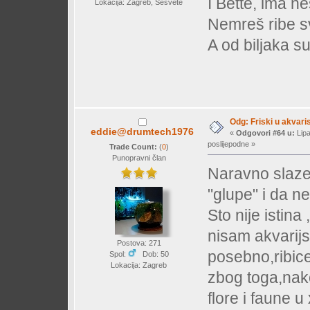
I Bette, ima ne
Lokacija: Zagreb, Sesvete
Nemreš ribe svr
A od biljaka s
Odg: Friski u akvaris
eddie@drumtech1976
«
Odgovori #64 u:
Lipa
poslijepodne »
Trade Count:
(
0
)
Punopravni član
Naravno slazem
"glupe" i da 
Sto nije istin
nisam akvarijs
Postova: 271
posebno,ribice 
Spol:
Dob: 50
Lokacija: Zagreb
zbog toga,nak
flore i faune u