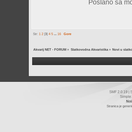
Poslano sa mo
Str:
1
2
[
3
]
4
5
...
16
Gore
Akvarij NET - FORUM
»
Slatkovodna Akvaristika
»
Novi u slatk
SMF 2.0.19
|
Simple
Noi
Stranica je gener