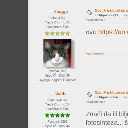
Odg: Friski u akvaris
kinggo
«
Odgovori #53 u:
Lipa
Počasni član
poslijepodne »
Trade Count:
(
0
)
Punopravni član
ovo
https://en
moje mocvare
Postova: 4046
Spol:
Dob: 49
Lokacija: Zagreb, Dumovec
Odg: Friski u akvaris
dante
«
Odgovori #54 u:
Lipa
Član redakcije
poslijepodne »
Trade Count:
(
0
)
Punopravni član
Znači da ili bi
fotosinteza... 
Postova: 2201
Spol:
Dob: 46