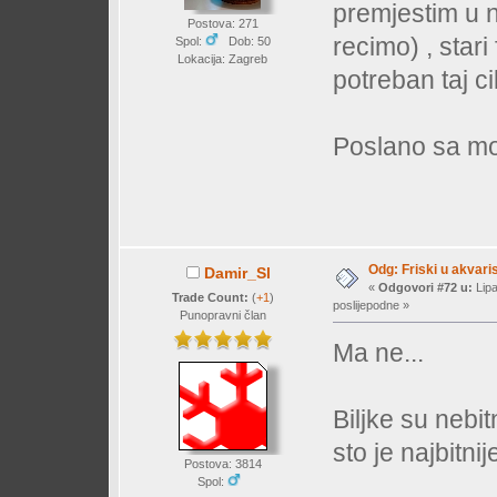
premjestim u n
Postova: 271
recimo) , stari 
Spol:
Dob: 50
Lokacija: Zagreb
potreban taj c
Poslano sa mo
Odg: Friski u akvaris
Damir_Sl
«
Odgovori #72 u:
Lipa
Trade Count:
(
+1
)
poslijepodne »
Punopravni član
Ma ne...
Biljke su nebit
sto je najbitnije
Postova: 3814
Spol: