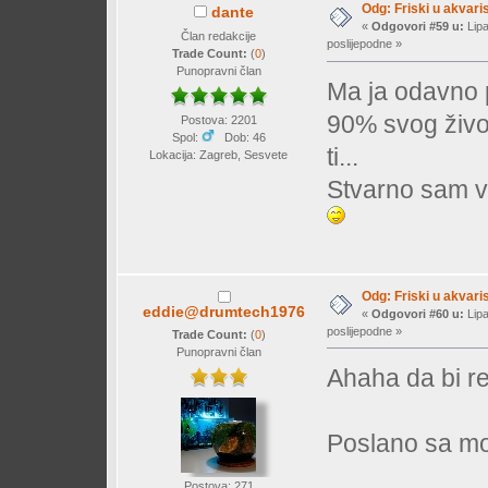
Odg: Friski u akvaris
dante
«
Odgovori #59 u:
Lipa
Član redakcije
poslijepodne »
Trade Count:
(
0
)
Punopravni član
Ma ja odavno p
90% svog život
Postova: 2201
Spol:
Dob: 46
ti...
Lokacija: Zagreb, Sesvete
Stvarno sam vi
Odg: Friski u akvaris
eddie@drumtech1976
«
Odgovori #60 u:
Lipa
poslijepodne »
Trade Count:
(
0
)
Punopravni član
Ahaha da bi re
Poslano sa mo
Postova: 271