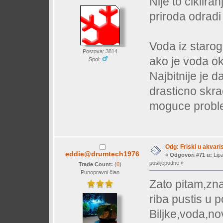
Nije to ciklira
priroda odradi
Voda iz starog
Postova: 3814
ako je voda ok 
Spol:
Najbitnije je da
drasticno skra
moguce proble
Odg: Friski u akvaris
eddie@drumtech1976
«
Odgovori #71 u:
Lipa
poslijepodne »
Trade Count:
(
0
)
Punopravni član
Zato pitam,zna
riba pustis u p
Biljke,voda,nov