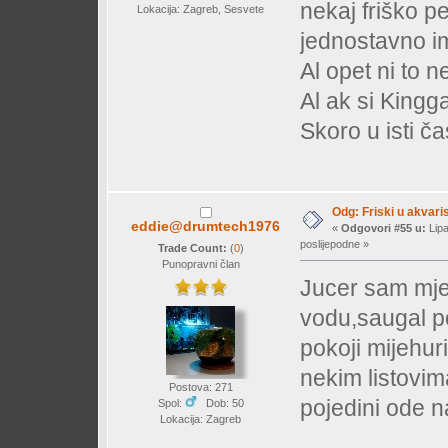
nekaj friško pe
Lokacija: Zagreb, Sesvete
jednostavno im
Al opet ni to n
Al ak si Kingga
Skoro u isti č
Odg: Friski u akvaris
eddie@drumtech1976
«
Odgovori #55 u:
Lipa
poslijepodne »
Trade Count:
(
0
)
Punopravni član
Jucer sam mje
vodu,saugal po
pokoji mijehu
nekim listovim
Postova: 271
pojedini ode n
Spol:
Dob: 50
Lokacija: Zagreb