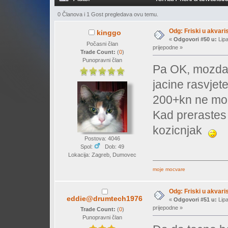
0 Članova i 1 Gost pregledava ovu temu.
Odg: Friski u akvaris
kinggo
«
Odgovori #50 u:
Lipa
Počasni član
prijepodne »
Trade Count:
(
0
)
Punopravni član
Pa OK, mozda m
jacine rasvjete
200+kn ne moz
Kad prerastes 
kozicnjak
Postova: 4046
Spol:
Dob: 49
Lokacija: Zagreb, Dumovec
moje mocvare
Odg: Friski u akvaris
eddie@drumtech1976
«
Odgovori #51 u:
Lipa
prijepodne »
Trade Count:
(
0
)
Punopravni član