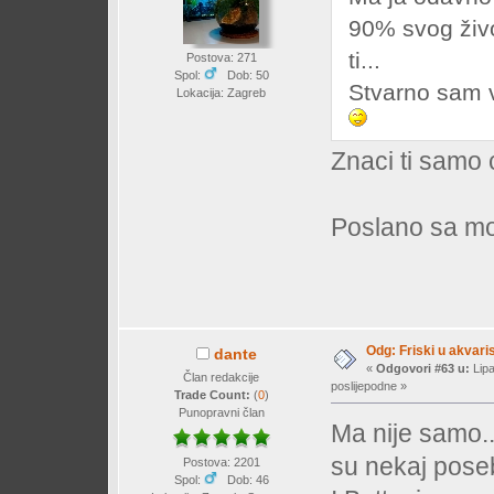
90% svog živo
ti...
Postova: 271
Spol:
Dob: 50
Stvarno sam v
Lokacija: Zagreb
Znaci ti samo 
Poslano sa mo
Odg: Friski u akvaris
dante
«
Odgovori #63 u:
Lipa
Član redakcije
poslijepodne »
Trade Count:
(
0
)
Punopravni član
Ma nije samo...
su nekaj pose
Postova: 2201
Spol:
Dob: 46