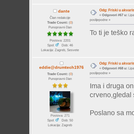
Odg: Friski u akvaris
dante
«
Odgovori #67 u:
Lipa
Član redakcije
poslijepodne »
Trade Count:
(
0
)
Punopravni član
To ti je teško 
Postova: 2201
Spol:
Dob: 46
Lokacija: Zagreb, Sesvete
Odg: Friski u akvaris
eddie@drumtech1976
«
Odgovori #68 u:
Lipa
poslijepodne »
Trade Count:
(
0
)
Punopravni član
Ima i druga o
crveno,gledal 
Poslano sa mo
Postova: 271
Spol:
Dob: 50
Lokacija: Zagreb