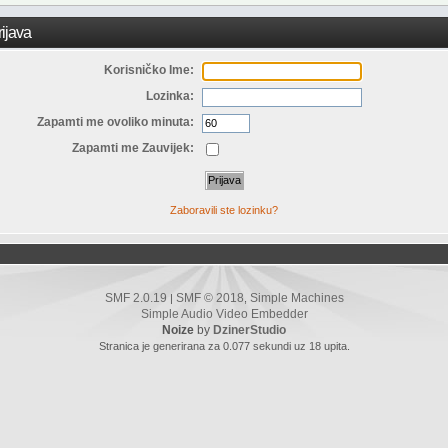
ijava
Korisničko Ime:
Lozinka:
Zapamti me ovoliko minuta:
Zapamti me Zauvijek:
Zaboravili ste lozinku?
SMF 2.0.19
SMF © 2018
Simple Machines
|
,
Simple Audio Video Embedder
Noize
by
DzinerStudio
Stranica je generirana za 0.077 sekundi uz 18 upita.