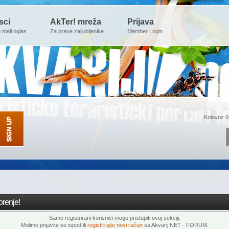
sci
AkTer! mreža
Prijava
e mali oglas
Za prave zaljubljenike
Member Login
Kolovoz 0
renje!
Samo registrirani korisnici mogu pristupiti ovoj sekciji.
Molimo prijavite se ispod ili
registrirajte novi račun
sa Akvarij NET - FORUM.