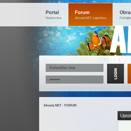
Portal
Forum
Obra
Naslovnica
Akvarij.NET zajednica
Pošaljit
Akvarij NET - FORUM
Upozo