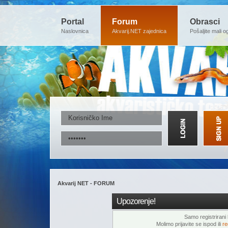
Portal
Forum
Obrasci
Naslovnica
Akvarij.NET zajednica
Pošaljite mali o
Akvarij NET - FORUM
Upozorenje!
Samo registrirani k
Molimo prijavite se ispod ili
re