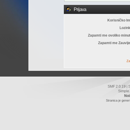
Prijava
Korisničko I
Lozin
Zapamti me ovoliko minu
Zapamti me Zauvije
Za
SMF 2.0.19
|
Simple
Noi
Stranica je gener