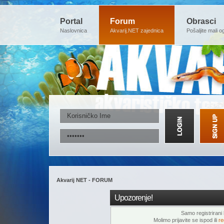
Portal
Forum
Obrasci
Naslovnica
Akvarij.NET zajednica
Pošaljite mali o
Akvarij NET - FORUM
Upozorenje!
Samo registrirani k
Molimo prijavite se ispod ili
re