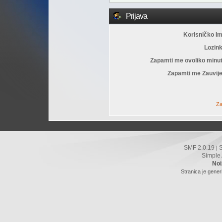
Prijava
Korisničko I
Lozin
Zapamti me ovoliko minu
Zapamti me Zauvije
Za
SMF 2.0.19
|
Simple
Noi
Stranica je gener