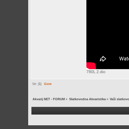
780L 2.dio
Str: [
1
]
Gore
Akvarij NET - FORUM
»
Slatkovodna Akvaristika
»
Vaši slatkovo