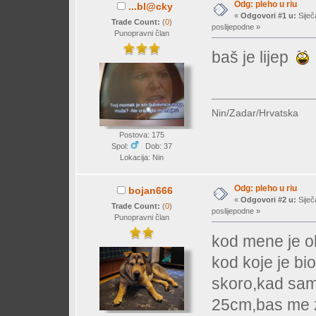
Odg: pleho u riu
...bl@cky
«
Odgovori #1 u:
Siječ
Trade Count:
(
0
)
poslijepodne »
Punopravni član
baš je lijep
Nin/Zadar/Hrvatska
Postova: 175
Spol:
Dob: 37
Lokacija: Nin
Odg: pleho u riu
bojan666
«
Odgovori #2 u:
Siječ
Trade Count:
(
0
)
poslijepodne »
Punopravni član
kod mene je o
kod koje je bi
skoro,kad sam
25cm,bas me za