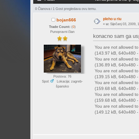
0 Članova i 1 Gost pregledava ovu temu.
pleho u riu
bojan666
«
u:
Siječanj 03, 2009, 
Trade Count:
(
0
)
Punopravni član
konacno sam ga uspi
You are not allowed t
(143.97 kB, 640x480 - 
You are not allowed t
(136.89 kB, 640x480 - 
You are not allowed t
(139.15 kB, 640x480 - 
Postova: 76
Spol:
Lokacija: zagreb-
You are not allowed t
špansko
(159.68 kB, 640x480 - 
You are not allowed t
(159.68 kB, 640x480 - 
You are not allowed t
(149.12 kB, 640x480 - 