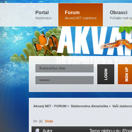
Portal
Forum
Obrasci
Naslovnica
Akvarij.NET zajednica
Pošaljite mali o
Akvarij NET - FORUM
»
Slatkovodna Akvaristika
»
Vaši slatkovo
Str: [
1
]
Dolje
Autor
Tema: pleho u riu (Pos