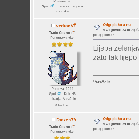
Postova: 76
Spol:
Lokacija: zagreb-
špansko
Odg: pleho u riu
vedranVŽ
«
Odgovori #3 u:
Siječ
Trade Count:
(
0
)
poslijepodne »
Punopravni član
Lijepa zelenja
zato tak lijepo
Varaždin...
Postova: 1244
Spol:
Dob: 46
Lokacija: Varaždin
0 bodova
Odg: pleho u riu
Drazen79
«
Odgovori #4 u:
Siječ
Trade Count:
(
0
)
poslijepodne »
Punopravni član