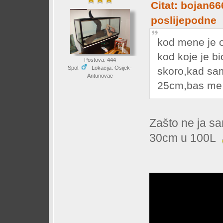
Citat: bojan66
poslijepodne
kod mene je 
kod koje je bi
Postova: 444
Spol:
Lokacija: Osijek-
skoro,kad sam
Antunovac
25cm,bas me z
Zašto ne ja s
30cm u 100L