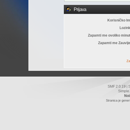
Prijava
Korisničko I
Lozin
Zapamti me ovoliko minu
Zapamti me Zauvije
Za
SMF 2.0.19
|
Simple
Noi
Stranica je gener