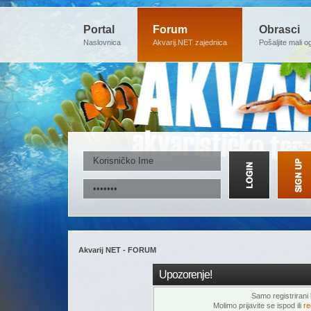
Portal
Forum
Obrasci
Naslovnica
Akvarij.NET zajednica
Pošaljite mali o
Akvarij NET - FORUM
Upozorenje!
Samo registrirani k
Molimo prijavite se ispod ili
re