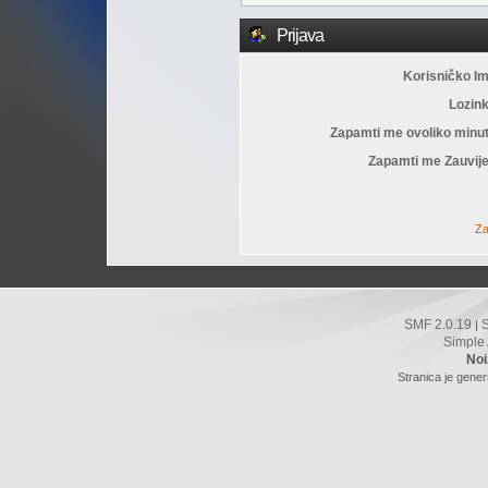
Prijava
Korisničko I
Lozin
Zapamti me ovoliko minu
Zapamti me Zauvije
Za
SMF 2.0.19
|
Simple
Noi
Stranica je gener