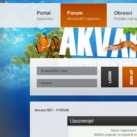
Portal
Forum
Obrasci
Naslovnica
Akvarij.NET zajednica
Pošaljite mali o
Akvarij NET - FORUM
Upozorenje!
Samo registrirani k
Molimo prijavite se ispod ili
re