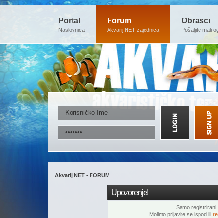
Portal
Forum
Obrasci
Naslovnica
Akvarij.NET zajednica
Pošaljite mali o
Akvarij NET - FORUM
Upozorenje!
Samo registrirani k
Molimo prijavite se ispod ili
re