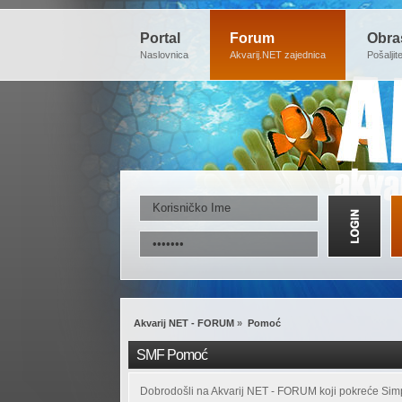
Portal
Forum
Obra
Naslovnica
Akvarij.NET zajednica
Pošaljit
Akvarij NET - FORUM
»
Pomoć
SMF Pomoć
Dobrodošli na Akvarij NET - FORUM koji pokreće Sim