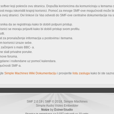
 softver koji pokreće ovu stranicu. Dopušta korisnicima da komuniciraju u temama
ost mogu iskoristiti krajnji korisnici. Pomoć za mnoge SMF-ove mogućnosti može bi
na ovoj stranici. Ovi linkovi će Vas odvesti do SMF-ove centralne dokumentacije na
snika da se registriraju kako bi dobili potpuni pristup.
snici se moraju prijaviti kako bi dobili pristup svom profilu.
fil.
lat za pronalaženje informacija u postovima i temama.
m korisnici izraze sebe.
 začinjeni s malo BBC- a.
e slati privatne poruke.
anove foruma.
blagdane i rođendane uz pomoć kalendara.
ogućnosti SMF-a.
ajte
Simple Machines Wiki Dokumentaciju
i provjerite
listu zasluga
kako bi ste sazna
SMF 2.0.19
SMF © 2018
Simple Machines
|
,
Simple Audio Video Embedder
Noize
by
DzinerStudio
Stranica je generirana za 0.037 sekundi uz 10 upita.