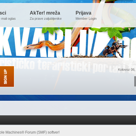
sci
AkTer! mreža
Prijava
e mali oglas
Za prave zaljubljenike
Member Login
Kolovoz 06,
ple Machines® Forum (SMF) softver!