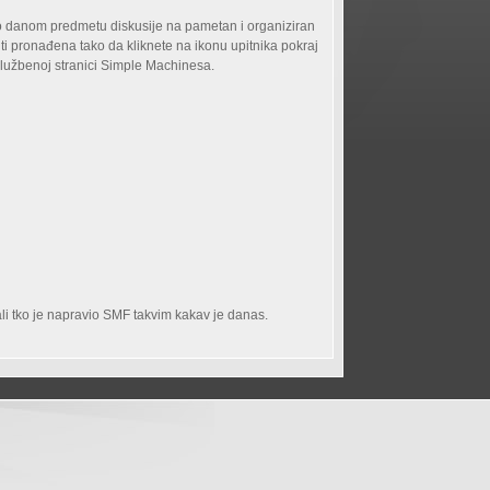
 o danom predmetu diskusije na pametan i organiziran
ti pronađena tako da kliknete na ikonu upitnika pokraj
 službenoj stranici Simple Machinesa.
li tko je napravio SMF takvim kakav je danas.