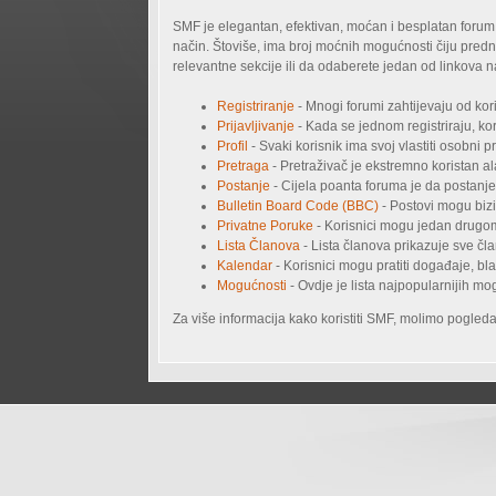
SMF je elegantan, efektivan, moćan i besplatan forum
način. Štoviše, ima broj moćnih mogućnosti čiju predn
relevantne sekcije ili da odaberete jedan od linkova 
Registriranje
- Mnogi forumi zahtijevaju od kori
Prijavljivanje
- Kada se jednom registriraju, kori
Profil
- Svaki korisnik ima svoj vlastiti osobni pro
Pretraga
- Pretraživač je ekstremno koristan a
Postanje
- Cijela poanta foruma je da postanje
Bulletin Board Code (BBC)
- Postovi mogu bizi
Privatne Poruke
- Korisnici mogu jedan drugom
Lista Članova
- Lista članova prikazuje sve čl
Kalendar
- Korisnici mogu pratiti događaje, 
Mogućnosti
- Ovdje je lista najpopularnijih m
Za više informacija kako koristiti SMF, molimo pogled