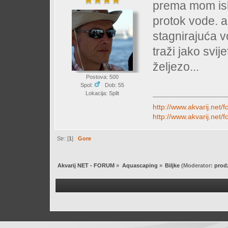
prema mom isk
protok vode. a
stagnirajuća 
traži jako svij
željezo...
Postova: 500
Spol:
Dob: 55
Lokacija: Split
http://www.akvarij.net
http://www.akvarij.net
Str: [
1
]
Gore
Akvarij NET - FORUM
»
Aquascaping
»
Biljke
(Moderator:
prod