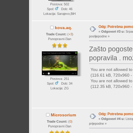
Postova: 502
Spol:
Dob: 46
Lokacija: Sarajevo,BiH
Odg: Potrebna pomo
kova.aq.
«
Odgovori #3 u:
Srpan
Trade Count:
(
+3
)
poslijepodne »
Punopravni član
Zašto pogosten
popravila . mož
You are not allowed t
(116.61 kB, 720x960 - (
Postova: 251
You are not allowed t
Spol:
Dob: 34
(112.35 kB, 720x960 - (
Lokacija: ZG
Odg: Potrebna pomo
Microsorium
«
Odgovori #4 u:
Listo
Trade Count:
(
0
)
prijepodne »
Punopravni član