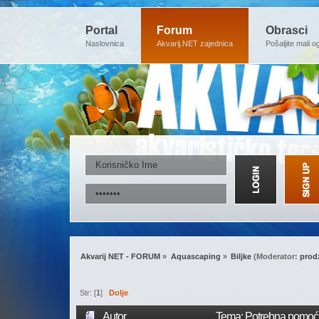
Portal
Forum
Obrasci
Naslovnica
Akvarij.NET zajednica
Pošaljite mali o
Akvarij NET - FORUM
»
Aquascaping
»
Biljke
(Moderator:
prod
Str: [
1
]
Dolje
Autor
Tema: Potrebna pomoć p