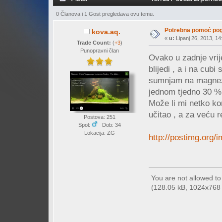
0 Članova i 1 Gost pregledava ovu temu.
Potrebna pomoć pog
kova.aq.
«
u:
Lipanj 26, 2013, 14
Trade Count:
(
+3
)
Punopravni član
Ovako u zadnje vri
blijedi , a i na cub
sumnjam na magnezij
jednom tjedno 30 %
Može li mi netko ko
učitao , a za veću r
Postova: 251
Spol:
Dob: 34
Lokacija: ZG
http://postimg.org/i
You are not allowed t
(128.05 kB, 1024x768 -