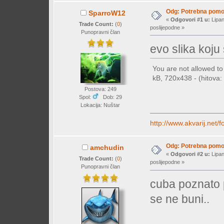
Odg: Potrebna pomo
SparroW12
«
Odgovori #1 u:
Lipan
Trade Count:
(
0
)
poslijepodne »
Punopravni član
evo slika koj
You are not allowed t
kB, 720x438 - (hitova: 
Postova: 249
Spol:
Dob: 29
Lokacija: Nuštar
http://www.akvarij.ne
Odg: Potrebna pomo
amchudin
«
Odgovori #2 u:
Lipan
Trade Count:
(
0
)
poslijepodne »
Punopravni član
cuba poznato p
se ne buni..