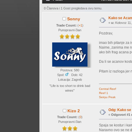
0 Članova i 1 Gost pregledava ovu temu.
Kako se Acant
Sonny
«
u:
Kolovoz 11,
Trade Count:
(
+1
)
Punopravni član
Pozdrav,
imao bih pitanje za i
Naime, zanima me na
ako bih frag acana po
Da li se acanov kos
Postova: 580
Pitam iz razloga jer
Spol:
Dob: 42
Lokacija: Zagreb
"Life is too short to drink bad
Central Reef
wines"
Reef 1
Seiryu Peak
Odg: Kako se 
Kizo 2
«
Odgovori #1 
Trade Count:
(
0
)
Punopravni član
Spaja se kostur i kam
Naravno ovo se ne de