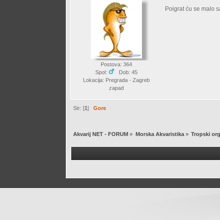
Poigrat ću se malo 
Postova: 364
Spol:
Dob: 45
Lokacija: Pregrada - Zagreb
zapad
Str: [
1
]
Gore
Akvarij NET - FORUM
»
Morska Akvaristika
»
Tropski org