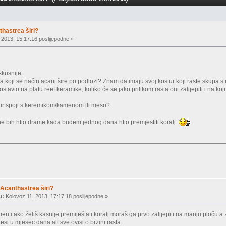
hastrea širi?
 2013, 15:17:16 poslijepodne »
skusnije.
 koji se način acani šire po podlozi? Znam da imaju svoj kostur koji raste skupa
stavio na platu reef keramike, koliko će se jako prilikom rasta oni zalijepiti i na koj
tur spoji s keremikom/kamenom ili meso?
 ne bih htio drame kada budem jednog dana htio premjestiti koralj.
Acanthastrea širi?
u:
Kolovoz 11, 2013, 17:17:18 poslijepodne »
en i ako želiš kasnije premiještati koralj moraš ga prvo zalijepiti na manju ploču a 
si u mjesec dana ali sve ovisi o brzini rasta.