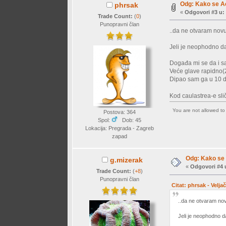
Odg: Kako se Ac
phrsak
«
Odgovori #3 u:
Trade Count:
(
0
)
Punopravni član
..da ne otvaram no
Jeli je neophodno da
Događa mi se da i sa
Veće glave rapidno(
Dipao sam ga u 10 
Kod caulastrea-e sli
You are not allowed t
Postova: 364
Spol:
Dob: 45
Lokacija: Pregrada - Zagreb
zapad
Odg: Kako se 
g.mizerak
«
Odgovori #4 
Trade Count:
(
+8
)
Punopravni član
Citat: phrsak - Velja
..da ne otvaram n
Jeli je neophodno d