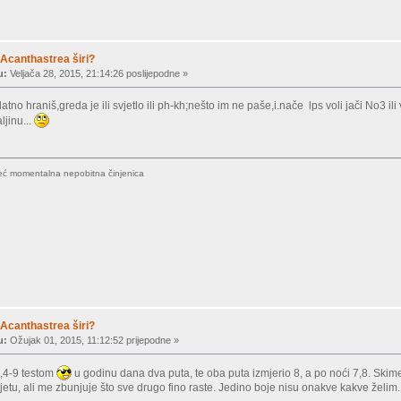
Acanthastrea širi?
u:
Veljača 28, 2015, 21:14:26 poslijepodne »
atno hraniš,greda je ili svjetlo ili ph-kh;nešto im ne paše,i.nače lps voli jači No3 ili
ljinu...
,već momentalna nepobitna činjenica
Acanthastrea širi?
u:
Ožujak 01, 2015, 11:12:52 prijepodne »
,4-9 testom
u godinu dana dva puta, te oba puta izmjerio 8, a po noći 7,8. Skime
jetu, ali me zbunjuje što sve drugo fino raste. Jedino boje nisu onakve kakve želim.