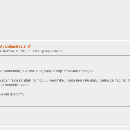
Acanthastrea širi?
u:
Kolovoz 11, 2013, 19:00:22 poslijepodne »
a s kamenom, a koliko se taj spoj kasnije teško/lako odvaja?
 acan raste po plati na modulu keramike, i kada preraste platu i želim ga fragirati
ula keramike van?
Nekim dijetlom?