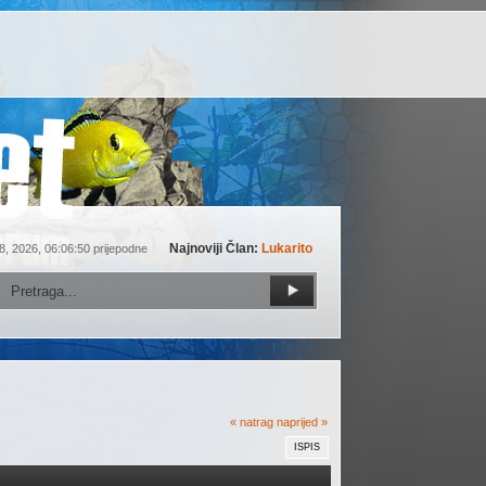
Najnoviji Član:
Lukarito
8, 2026, 06:06:50 prijepodne
« natrag
naprijed »
ISPIS