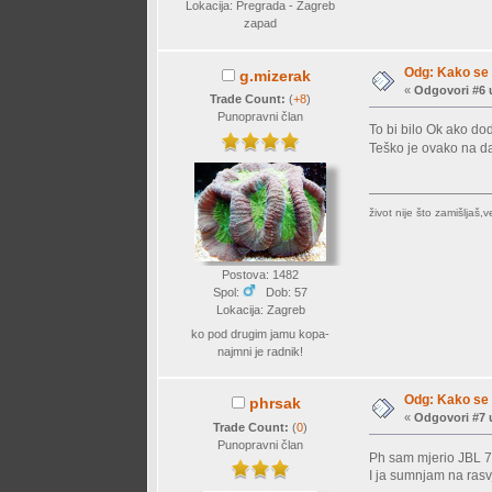
Lokacija: Pregrada - Zagreb
zapad
Odg: Kako se 
g.mizerak
«
Odgovori #6 
Trade Count:
(
+8
)
Punopravni član
To bi bilo Ok ako dod
Teško je ovako na da
život nije što zamišljaš
Postova: 1482
Spol:
Dob: 57
Lokacija: Zagreb
ko pod drugim jamu kopa-
najmni je radnik!
Odg: Kako se 
phrsak
«
Odgovori #7 
Trade Count:
(
0
)
Punopravni član
Ph sam mjerio JBL 7
I ja sumnjam na rasv