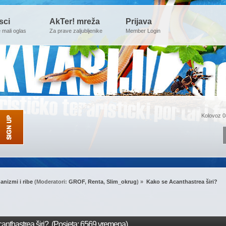
sci
AkTer! mreža
Prijava
e mali oglas
Za prave zaljubljenike
Member Login
Kolovoz 0
anizmi i ribe
(Moderatori:
GROF
,
Renta
,
Slim_okrug
) »
Kako se Acanthastrea širi?
nthastrea širi? (Posjeta: 6569 vremena)