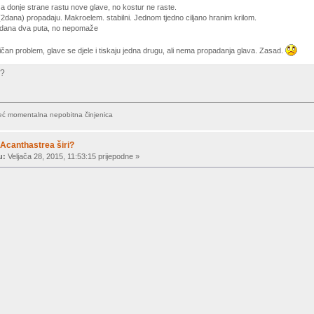
a donje strane rastu nove glave, no kostur ne raste.
2dana) propadaju. Makroelem. stabilni. Jednom tjedno ciljano hranim krilom.
 dana dva puta, no nepomaže
ičan problem, glave se djele i tiskaju jedna drugu, ali nema propadanja glava. Zasad.
 ?
,već momentalna nepobitna činjenica
Acanthastrea širi?
u:
Veljača 28, 2015, 11:53:15 prijepodne »