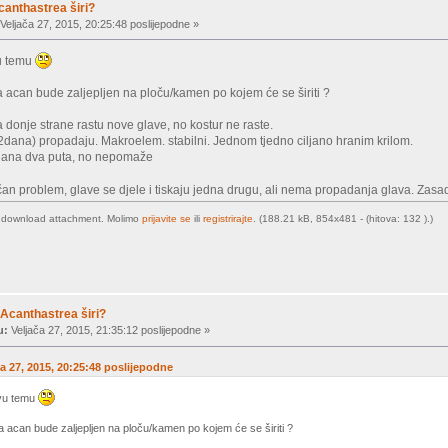
anthastrea širi?
Veljača 27, 2015, 20:25:48 poslijepodne »
vu temu
 acan bude zaljepljen na ploču/kamen po kojem će se širiti ?
 donje strane rastu nove glave, no kostur ne raste.
2dana) propadaju. Makroelem. stabilni. Jednom tjedno ciljano hranim krilom.
dana dva puta, no nepomaže
čan problem, glave se djele i tiskaju jedna drugu, ali nema propadanja glava. Zasa
o download attachment. Molimo
prijavite se
ili
registrirajte
. (188.21 kB, 854x481 - (hitova: 132 ).)
Acanthastrea širi?
u:
Veljača 27, 2015, 21:35:12 poslijepodne »
ča 27, 2015, 20:25:48 poslijepodne
ovu temu
a acan bude zaljepljen na ploču/kamen po kojem će se širiti ?