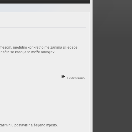
 s mesom, međutim konkretno me zanima slijedeće:
i način se kasnije to može odvojiti?
Evidentirano
zatim nju postaviti na željeno mjesto.