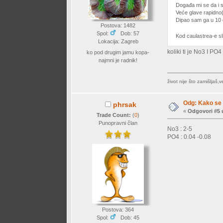
Događa mi se da i s
Veće glave rapidno(
Dipao sam ga u 10
Postova: 1482
Spol:
Dob: 57
Kod caulastrea-e sl
Lokacija: Zagreb
koliki ti je No3 I PO4
ko pod drugim jamu kopa-
najmni je radnik!
život nije što zamišljaš
Odg: Kako se 
phrsak
«
Odgovori #5 
Trade Count:
(
0
)
Punopravni član
No3 : 2-5
PO4 : 0.04 -0.08
Postova: 364
Spol:
Dob: 45