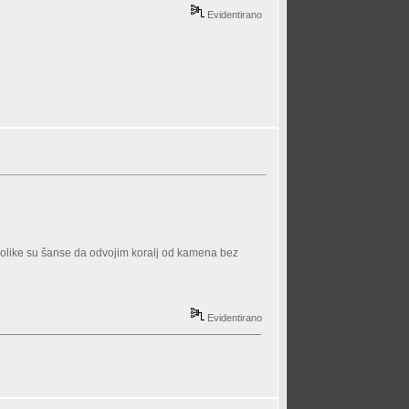
Evidentirano
, kolike su šanse da odvojim koralj od kamena bez
Evidentirano