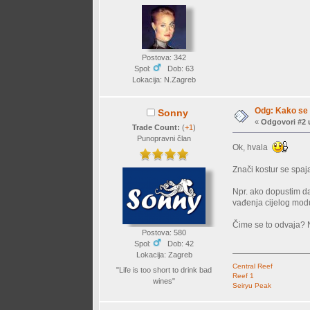
Postova: 342
Spol:
Dob: 63
Lokacija: N.Zagreb
Odg: Kako se 
Sonny
«
Odgovori #2 
Trade Count:
(
+1
)
Punopravni član
Ok, hvala
Znači kostur se spaj
Npr. ako dopustim da
vađenja cijelog mod
Čime se to odvaja? 
Postova: 580
Spol:
Dob: 42
Lokacija: Zagreb
Central Reef
"Life is too short to drink bad
Reef 1
wines"
Seiryu Peak