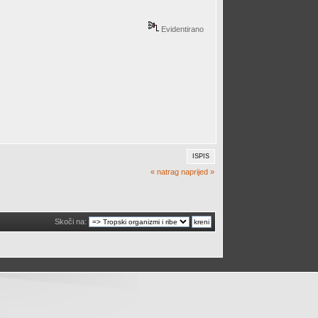
Evidentirano
ISPIS
« natrag
naprijed »
Skoči na: