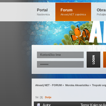
Portal
Forum
Obra
Naslovnica
Akvarij.NET zajednica
Pošaljit
Akvarij NET - FORUM
»
Morska Akvaristika
»
Tropski org
Str: [
1
]
Dolje
Autor
Tema: Kako se Aca