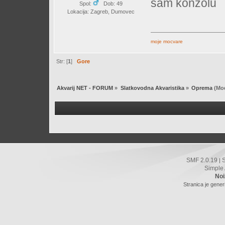
sam konzolu
Spol:
Dob: 49
Lokacija: Zagreb, Dumovec
moje mocvare
Str: [
1
]
Gore
Akvarij NET - FORUM
»
Slatkovodna Akvaristika
»
Oprema
(Mod
SMF 2.0.19
|
Simple
Noi
Stranica je gener