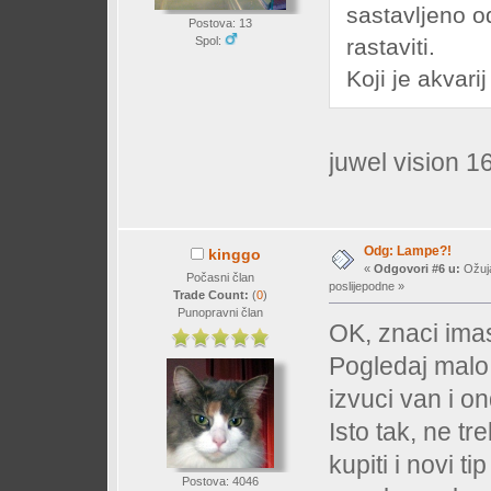
sastavljeno o
Postova: 13
Spol:
rastaviti.
Koji je akvarij
juwel vision 160
Odg: Lampe?!
kinggo
«
Odgovori #6 u:
Ožuja
Počasni član
poslijepodne »
Trade Count:
(
0
)
Punopravni član
OK, znaci ima
Pogledaj malo 
izvuci van i o
Isto tak, ne t
kupiti i novi t
Postova: 4046