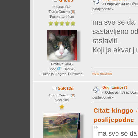
«
Odgovori #4 u:
Ožuja
Počasni član
poslijepodne »
Trade Count:
(
0
)
Punopravni član
ma sve se da. 
sastavljeno od
rastaviti.
Koji je akvarij
Postova: 4046
Spol:
Dob: 49
moje mocvare
Lokacija: Zagreb, Dumovec
Odg: Lampe?!
5oK12e
«
Odgovori #5 u:
Ožuja
Trade Count:
(
0
)
poslijepodne »
Novi član
Citat: kinggo 
poslijepodne
ma sve se da.