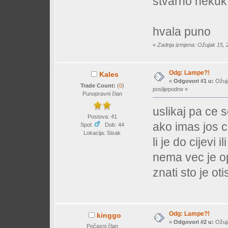
stvarno nekuk 
hvala puno
«
Zadnja izmjena: Ožujak 15, 
Odg: Lampe?!
Kales
«
Odgovori #1 u:
Ožuja
Trade Count:
(
0
)
poslijepodne »
Punopravni član
uslikaj pa ce s
Postova: 41
ako imas jos ci
Spol:
Dob: 44
Lokacija: Sisak
li je do cijevi
nema vec je o
znati sto je otis
Odg: Lampe?!
kinggo
«
Odgovori #2 u:
Ožuja
Počasni član