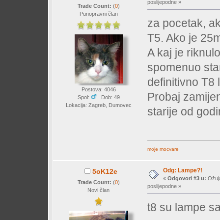
poslijepodne »
Trade Count:
(
0
)
Punopravni član
za pocetak, a
T5. Ako je 25
A kaj je riknul
spomenuo star
definitivno T8
Postova: 4046
Probaj zamijen
Spol:
Dob: 49
Lokacija: Zagreb, Dumovec
starije od god
moje mocvare
Odg: Lampe?!
5oK12e
«
Odgovori #3 u:
Ožuja
Trade Count:
(
0
)
poslijepodne »
Novi član
t8 su lampe s