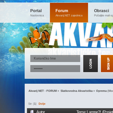
Portal
Forum
Obrasci
Naslovnica
Akvarij.NET zajednica
Pošaljite mali o
Akvarij NET - FORUM
»
Slatkovodna Akvaristika
»
Oprema
(Mod
Str: [
1
]
Dolje
Autor
Tema: Lampe?! (Posjet