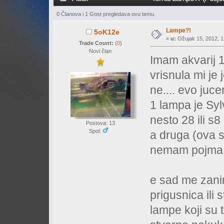
0 Članova i 1 Gost pregledava ovu temu.
Lampe?!
5oK12e
«
u:
Ožujak 15, 2012, 1
Trade Count:
(
0
)
Novi član
Imam akvarij 1
vrisnula mi je
ne.... evo juce
1 lampa je Syl
nesto 28 ili s
Postova: 13
Spol:
a druga (ova s
nemam pojma..
e sad me zanim
prigusnica ili s
lampe koji su 