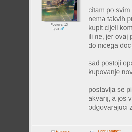
citam po svim 
nema takvih pr
Postova: 13
kupit cijeli ko
Spol:
ili ne, jer ova
do nicega doc.
sad postoji opc
kupovanje nove
postavlja se p
akvarij, a jos 
odgovarajuci z
Odg: Lampe?!
kinggo