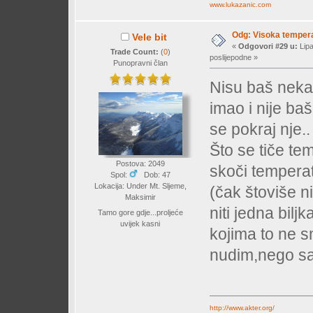
www.lukazanic.com
Odg: Visoka temperat
Vele bit
«
Odgovori #29 u:
Lipa
Trade Count:
(
0
)
poslijepodne »
Punopravni član
Nisu baš neka 
imao i nije ba
se pokraj nje..
Što se tiče te
Postova: 2049
skoči temperat
Spol:
Dob: 47
Lokacija: Under Mt. Sljeme,
(čak štoviše ni
Maksimir
niti jedna bil
Tamo gore gdje...proljeće
uvijek kasni
kojima to ne s
nudim,nego sam
http://www.akter.org/