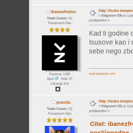
Odg: Visoka temperat
ibanezfrelon
«
Odgovori #30 u:
Lipa
Trade Count:
(
0
)
poslijepodne »
Punopravni član
Kad ti godine 
Isusove kao i 
sebe nego zbo
www.lukazanic.com
Postova: 1398
Spol:
Dob: 47
Lokacija: krk
Odg: Visoka temperat
pravda
«
Odgovori #31 u:
Lipa
Trade Count:
(
0
)
poslijepodne »
Punopravni član
Citat: ibanezf
poslijepodne