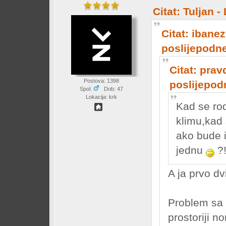
Citat: Tuljan 
Citat: ibanez
poslijepodn
Citat: prav
Postova: 1398
poslijepod
Spol:
Dob: 47
Lokacija: krk
Kad se rod
klimu,kad 
ako bude 
jednu
?
A ja prvo dv
Problem sa v
prostoriji n