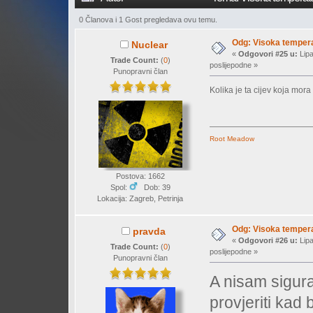
0 Članova i 1 Gost pregledava ovu temu.
Odg: Visoka temperat
Nuclear
«
Odgovori #25 u:
Lipa
Trade Count:
(
0
)
poslijepodne »
Punopravni član
Kolika je ta cijev koja mor
Root Meadow
Postova: 1662
Spol:
Dob: 39
Lokacija: Zagreb, Petrinja
Odg: Visoka temperat
pravda
«
Odgovori #26 u:
Lipa
Trade Count:
(
0
)
poslijepodne »
Punopravni član
A nisam sigur
provjeriti kad