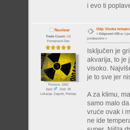
i evo ti poplav
Odg: Visoka temperat
Nuclear
«
Odgovori #35 u:
Lipa
Trade Count:
(
0
)
poslijepodne »
Punopravni član
Isključen je gr
akvarija, to je
visoko. Najviš
je to sve jer n
Postova: 1662
Spol:
Dob: 39
A za klimu, ma
Lokacija: Zagreb, Petrinja
samo malo da 
vruće ovak i m
ne ide tempera
super. Ništa d