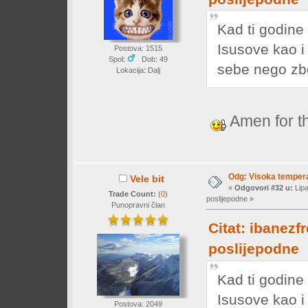
Kad ti godine
Isusove kao i
Postova: 1515
Spol:
Dob: 49
sebe nego zbo
Lokacija: Dalj
Amen for t
Odg: Visoka temperat
Vele bit
«
Odgovori #32 u:
Lipa
Trade Count:
(
0
)
poslijepodne »
Punopravni član
Citat: ibanezf
poslijepodne
Kad ti godine
Isusove kao i
Postova: 2049