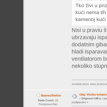
Tko živi u pri
kući nema tih 
kamenoj kući
Nisi u praviu š
ubrzavaju isp
dodatnim giba
hladi isparava
ventilatorom 
nekoliko stupn
ZAGREB-SESV. KRALJEVEC/
Odg: Visoka temperat
ibanezfrelon
«
Odgovori #48 u:
Lipa
Trade Count:
(
0
)
poslijepodne »
Punopravni član