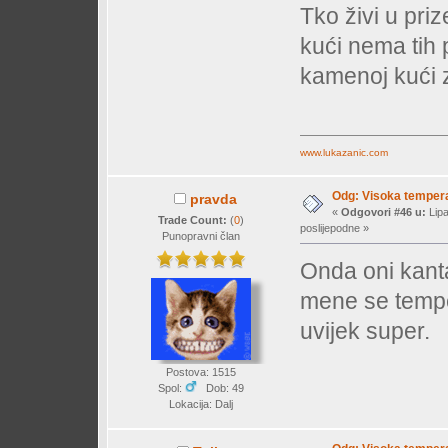
Tko živi u priz
kući nema tih p
kamenoj kući 
www.lukazanic.com
Odg: Visoka temperat
pravda
«
Odgovori #46 u:
Lipa
Trade Count:
(
0
)
poslijepodne »
Punopravni član
Onda oni kant
mene se temper
uvijek super.
Postova: 1515
Spol:
Dob: 49
Lokacija: Dalj