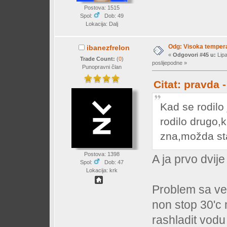
Postova: 1515
Spol:
Dob: 49
Lokacija: Dalj
Odg: Visoka temperat
ibanezfrelon
«
Odgovori #45 u:
Lipa
Trade Count:
(
0
)
poslijepodne »
Punopravni član
Citat: pravda 
Kad se rodilo 
rodilo drugo,k
zna,možda st
Postova: 1398
A ja prvo dvij
Spol:
Dob: 47
Lokacija: krk
Problem sa vent
non stop 30'c 
rashladit vodu