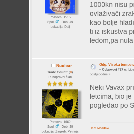
1000kn nisu pra
ovlaživači zra
Postova: 1515
kao bolje hlad
Spol:
Dob: 49
Lokacija: Dalj
ti iz iskustva
ledom,pa nula
Odg: Visoka temperat
Nuclear
«
Odgovori #27 u:
Lipa
Trade Count:
(
0
)
poslijepodne »
Punopravni član
Neki Vavax pr
letcima, bio j
pogledao po SI
Postova: 1662
Spol:
Dob: 39
Root Meadow
Lokacija: Zagreb, Petrinja