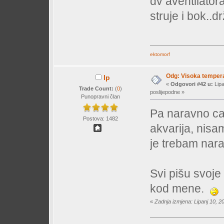
dv aventilatora
struje i bok..d
ektomorf
Odg: Visoka temperat
lp
«
Odgovori #42 u:
Lipa
Trade Count:
(
0
)
poslijepodne »
Punopravni član
Pa naravno ca
Postova: 1482
akvarija, nisa
je trebam nar
Svi pišu svoje
kod mene.
«
Zadnja izmjena: Lipanj 10, 2