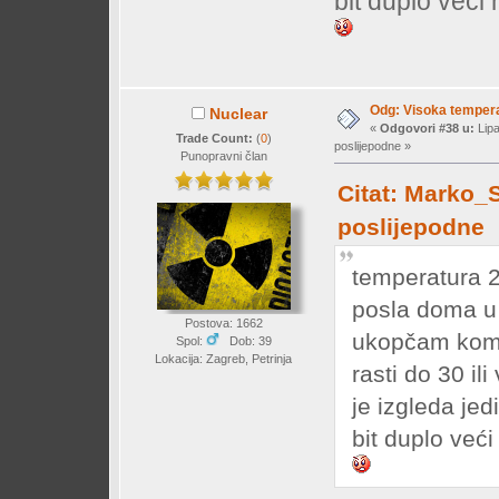
bit duplo veći 
Odg: Visoka temperat
Nuclear
«
Odgovori #38 u:
Lipa
Trade Count:
(
0
)
poslijepodne »
Punopravni član
Citat: Marko_S
poslijepodne
temperatura 2
posla doma u 
Postova: 1662
ukopčam komp 
Spol:
Dob: 39
Lokacija: Zagreb, Petrinja
rasti do 30 il
je izgleda je
bit duplo veći