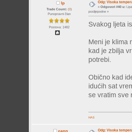
Odg: Visoka temperat
lp
«
Odgovori #40 u:
Lipa
Trade Count:
(
0
)
poslijepodne »
Punopravni član
Svakog ljeta i
Postova: 1482
Meni je klima 
kad je zbilja v
potrebi.
Obično kad id
idućih sat vr
se vratim sve r
HAS
Odg: Visoka temperat
cann