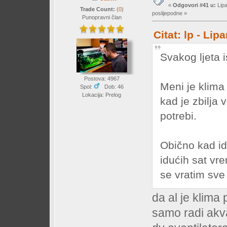
«
Odgovori #41 u:
Lipa
Trade Count:
(
0
)
poslijepodne »
Punopravni član
Citat: lp - Li
Svakog ljeta 
Postova: 4967
Meni je klima 
Spol:
Dob: 46
Lokacija: Prelog
kad je zbilja 
potrebi.
Obično kad i
idućih sat vr
se vratim sve 
da al je klima
samo radi akvar