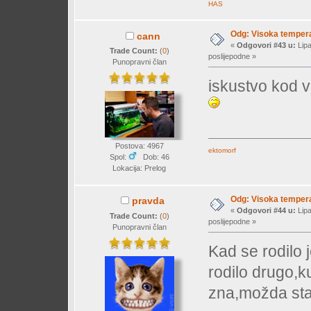
HAS
Odg: Visoka temperat
cann
«
Odgovori #43 u:
Lipa
Trade Count:
(
0
)
poslijepodne »
Punopravni član
iskustvo kod v
Postova: 4967
ektomorf
Spol:
Dob: 46
Lokacija: Prelog
Odg: Visoka temperat
pravda
«
Odgovori #44 u:
Lipa
Trade Count:
(
0
)
poslijepodne »
Punopravni član
Kad se rodilo 
rodilo drugo,k
zna,možda sta