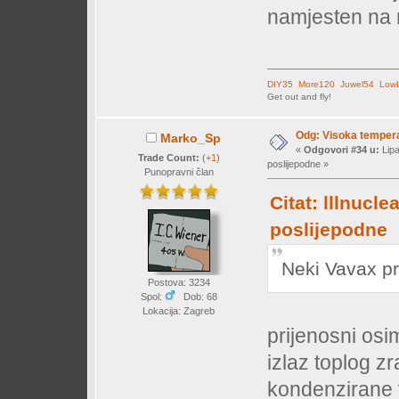
namjesten na 
DIY35
More120
Juwel54
LowL
Get out and fly!
Odg: Visoka temperat
Marko_Sp
«
Odgovori #34 u:
Lipa
Trade Count:
(
+1
)
poslijepodne »
Punopravni član
Citat: lllnucle
poslijepodne
Neki Vavax pri
Postova: 3234
Spol:
Dob: 68
Lokacija: Zagreb
prijenosni osim
izlaz toplog z
kondenzirane 