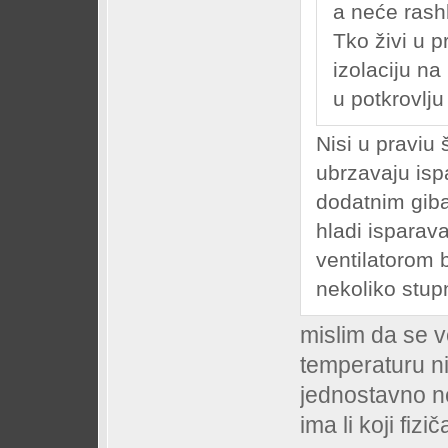
a neće rashl
Tko živi u p
izolaciju na
u potkrovlj
Nisi u praviu š
ubrzavaju is
dodatnim gib
hladi isparav
ventilatorom 
nekoliko stup
mislim da se v
temperaturu n
jednostavno n
ima li koji fizi