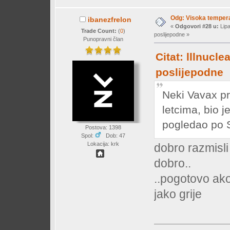
Odg: Visoka temperat
ibanezfrelon
«
Odgovori #28 u:
Lipa
Trade Count:
(
0
)
poslijepodne »
Punopravni član
Citat: lllnucle
poslijepodne
Neki Vavax pr
letcima, bio 
pogledao po S
Postova: 1398
Spol:
Dob: 47
Lokacija: krk
dobro razmisli 
dobro..
..pogotovo ako 
jako grije