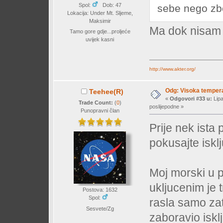
Spol:
Dob: 47
sebe nego zbo
Lokacija: Under Mt. Sljeme,
Maksimir
Ma dok nisam 
Tamo gore gdje...proljeće
uvijek kasni
http://www.akter.org/
Odg: Visoka temperat
Teehee(R)
«
Odgovori #33 u:
Lipa
Trade Count:
(
0
)
poslijepodne »
Punopravni član
Prije nek ista 
pokusajte isklju
Moj morski u 
ukljucenim je 
Postova: 1632
Spol:
rasla samo za
Sesvete/Zg
zaboravio isklj