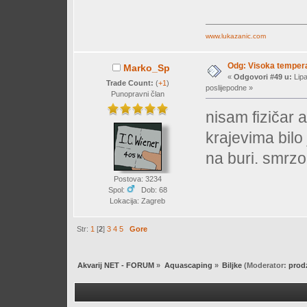
www.lukazanic.com
Odg: Visoka temperat
Marko_Sp
«
Odgovori #49 u:
Lipa
Trade Count:
(
+1
)
poslijepodne »
Punopravni član
nisam fizičar 
krajevima bil
na buri. smrz
Postova: 3234
Spol:
Dob: 68
Lokacija: Zagreb
Str:
1
[
2
]
3
4
5
Gore
Akvarij NET - FORUM
»
Aquascaping
»
Biljke
(Moderator:
prod