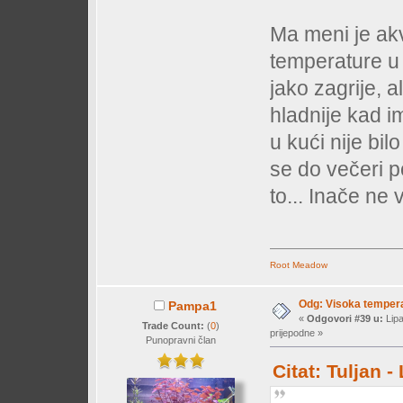
Ma meni je akva
temperature u 
jako zagrije, a
hladnije kad im
u kući nije bil
se do večeri p
to... Inače ne 
Root Meadow
Odg: Visoka temperat
Pampa1
«
Odgovori #39 u:
Lipa
Trade Count:
(
0
)
prijepodne »
Punopravni član
Citat: Tuljan 