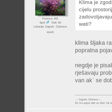
Klima je zgod
cijelu prostori
zadovoljavaju
Postova: 491
wati?
Spol:
Dob: 66
Lokacija: Zagreb - Dubrava
wywh
klima šljaka ra
popratna poj
negdje je pisa
rješavaju prob
van ak` se do
..:: Zagreb, Dubrava ::..
Do not argue with an idiot. He w