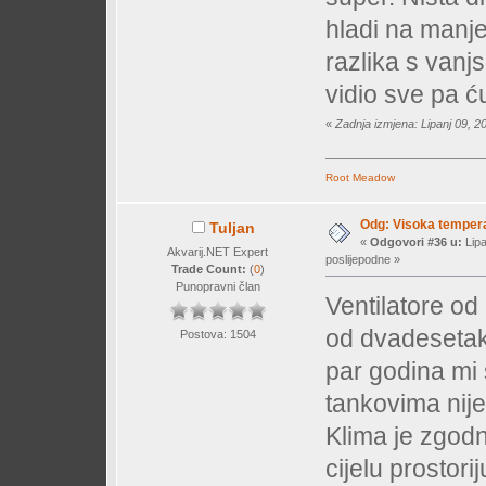
hladi na manje
razlika s vanj
vidio sve pa ć
«
Zadnja izmjena: Lipanj 09, 20
Root Meadow
Odg: Visoka temperat
Tuljan
«
Odgovori #36 u:
Lipa
Akvarij.NET Expert
poslijepodne »
Trade Count:
(
0
)
Punopravni član
Ventilatore od
od dvadesetak
Postova: 1504
par godina mi 
tankovima nije
Klima je zgodn
cijelu prostorij