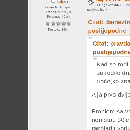
Odg: Visoka temperat
Tuljan
«
Odgovori #47 u:
Lipa
Akvarij.NET Expert
poslijepodne »
Trade Count:
(
0
)
Punopravni član
Citat: ibanezf
poslijepodne
Postova: 1504
Citat: pravda
poslijepodn
Kad se rodil
se rodilo dr
treće,ko zn
A ja prvo dvij
Problem sa ven
non stop 30'c
rashladit vodu