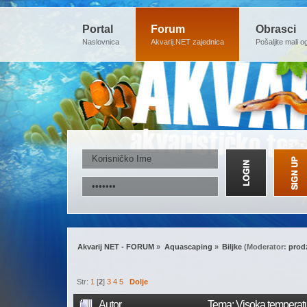
Portal
Forum
Obrasci
Naslovnica
Akvarij.NET zajednica
Pošaljite mali o
Akvarij NET - FORUM
»
Aquascaping
»
Biljke
(Moderator:
prod
Str:
1
[
2
]
3
4
5
Dolje
Autor
Tema: Visoka temperatur