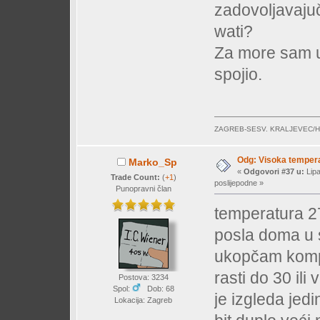
zadovoljavaju
wati?
Za more sam uz
spojio.
ZAGREB-SESV. KRALJEVEC/
Odg: Visoka temperat
Marko_Sp
«
Odgovori #37 u:
Lipa
Trade Count:
(
+1
)
poslijepodne »
Punopravni član
temperatura 27
posla doma u s
ukopčam komp 
rasti do 30 ili
Postova: 3234
Spol:
Dob: 68
je izgleda jed
Lokacija: Zagreb