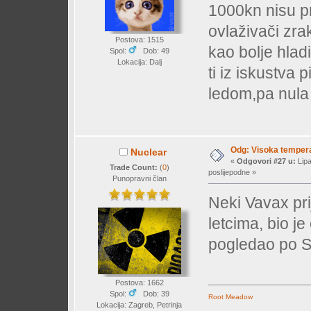
1000kn nisu pra
ovlaživači zra
Postova: 1515
kao bolje hlad
Spol:
Dob: 49
Lokacija: Dalj
ti iz iskustva
ledom,pa nula
Odg: Visoka temperat
Nuclear
«
Odgovori #27 u:
Lipa
Trade Count:
(
0
)
poslijepodne »
Punopravni član
Neki Vavax pr
letcima, bio j
pogledao po SI
Postova: 1662
Spol:
Dob: 39
Root Meadow
Lokacija: Zagreb, Petrinja