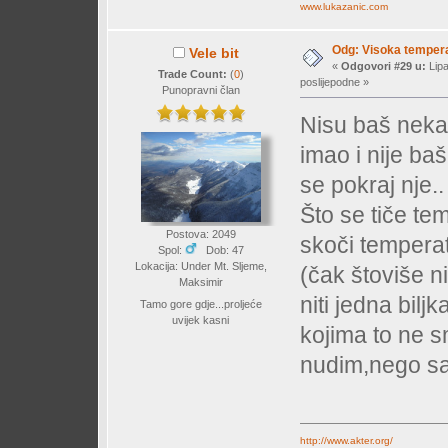
www.lukazanic.com
Odg: Visoka temperat
Vele bit
«
Odgovori #29 u:
Lipa
Trade Count:
(
0
)
poslijepodne »
Punopravni član
Nisu baš neka 
imao i nije ba
se pokraj nje..
Što se tiče te
Postova: 2049
skoči temperat
Spol:
Dob: 47
Lokacija: Under Mt. Sljeme,
(čak štoviše ni
Maksimir
niti jedna bil
Tamo gore gdje...proljeće
uvijek kasni
kojima to ne s
nudim,nego sam
http://www.akter.org/