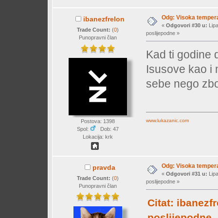
Odg: Visoka temperat
ibanezfrelon
«
Odgovori #30 u:
Lipa
Trade Count:
(
0
)
poslijepodne »
Punopravni član
Kad ti godine 
Isusove kao i 
sebe nego zbo
www.lukazanic.com
Postova: 1398
Spol:
Dob: 47
Lokacija: krk
Odg: Visoka temperat
pravda
«
Odgovori #31 u:
Lipa
Trade Count:
(
0
)
poslijepodne »
Punopravni član
Citat: ibanezf
poslijepodne