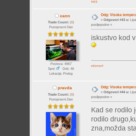
HAS
Odg: Visoka temperat
cann
«
Odgovori #43 u:
Lipa
Trade Count:
(
0
)
poslijepodne »
Punopravni član
iskustvo kod v
Postova: 4967
ektomorf
Spol:
Dob: 46
Lokacija: Prelog
Odg: Visoka temperat
pravda
«
Odgovori #44 u:
Lipa
Trade Count:
(
0
)
poslijepodne »
Punopravni član
Kad se rodilo 
rodilo drugo,k
zna,možda sta