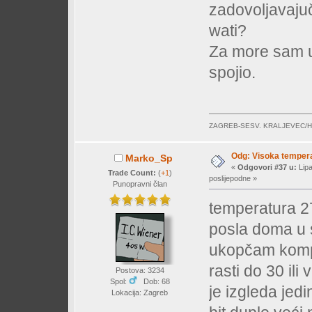
zadovoljavaju
wati?
Za more sam uz
spojio.
ZAGREB-SESV. KRALJEVEC/
Odg: Visoka temperat
Marko_Sp
«
Odgovori #37 u:
Lipa
Trade Count:
(
+1
)
poslijepodne »
Punopravni član
temperatura 27
posla doma u s
ukopčam komp 
rasti do 30 ili
Postova: 3234
Spol:
Dob: 68
je izgleda jed
Lokacija: Zagreb