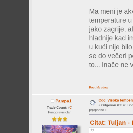
Ma meni je akva
temperature u 
jako zagrije, a
hladnije kad im
u kući nije bil
se do večeri p
to... Inače ne 
Root Meadow
Odg: Visoka temperat
Pampa1
«
Odgovori #39 u:
Lipa
Trade Count:
(
0
)
prijepodne »
Punopravni član
Citat: Tuljan 