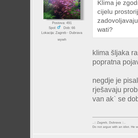
Klima je zgod
cijelu prostori
zadovoljavaju
Postova: 491
wati?
Spol:
Dob: 66
Lokacija: Zagreb - Dubrava
wywh
klima šljaka ra
popratna poj
negdje je pisa
rješavaju prob
van ak` se do
..:: Zagreb, Dubrava ::..
Do not argue with an idiot. He w