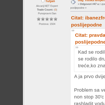
Odg: Visoka temperat
Tuljan
«
Odgovori #47 u:
Lipa
Akvarij.NET Expert
poslijepodne »
Trade Count:
(
0
)
Punopravni član
Citat: ibanezf
poslijepodne
Postova: 1504
Citat: pravda
poslijepodn
Kad se rodil
se rodilo dr
treće,ko zn
A ja prvo dvij
Problem sa ven
non stop 30'c
rashladit vodu