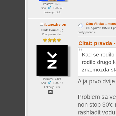
Postova: 1515
Spol:
Dob: 49
Lokacija: Dalj
Odg: Visoka temperat
ibanezfrelon
«
Odgovori #45 u:
Lipa
Trade Count:
(
0
)
poslijepodne »
Punopravni član
Citat: pravda 
Kad se rodilo 
rodilo drugo,k
zna,možda st
Postova: 1398
A ja prvo dvij
Spol:
Dob: 47
Lokacija: krk
Problem sa vent
non stop 30'c 
rashladit vodu