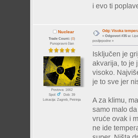
i evo ti poplav
Odg: Visoka temperat
Nuclear
«
Odgovori #35 u:
Lipa
Trade Count:
(
0
)
poslijepodne »
Punopravni član
Isključen je gr
akvarija, to je
visoko. Najviš
je to sve jer n
Postova: 1662
Spol:
Dob: 39
A za klimu, ma
Lokacija: Zagreb, Petrinja
samo malo da 
vruće ovak i m
ne ide tempera
super. Ništa d