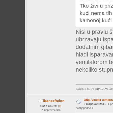
Tko živi u pri
kući nema tih 
kamenoj kući
Nisi u praviu š
ubrzavaju isp
dodatnim giba
hladi isparava
ventilatorom 
nekoliko stupn
ZAGREB-SESV. KRALJEVEC/
Odg: Visoka temperat
ibanezfrelon
«
Odgovori #48 u:
Lipa
Trade Count:
(
0
)
poslijepodne »
Punopravni član