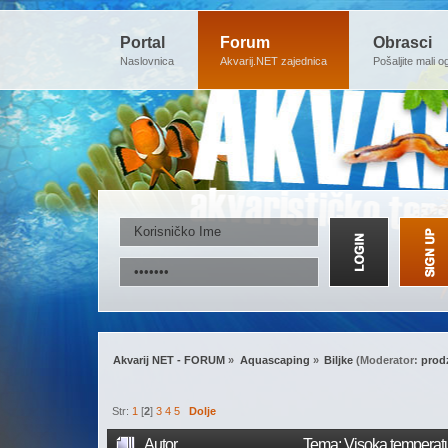
Portal
Forum
Obrasci
Naslovnica
Akvarij.NET zajednica
Pošaljite mali o
Akvarij NET - FORUM
»
Aquascaping
»
Biljke
(Moderator:
prod
Str:
1
[
2
]
3
4
5
Dolje
Autor
Tema: Visoka temperatur