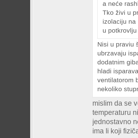
a neće rashl
Tko živi u p
izolaciju na
u potkrovlj
Nisi u praviu š
ubrzavaju is
dodatnim gib
hladi isparav
ventilatorom 
nekoliko stup
mislim da se v
temperaturu n
jednostavno n
ima li koji fizi