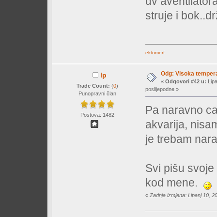
dv aventilatora
struje i bok..d
ektomorf
Odg: Visoka temperat
lp
«
Odgovori #42 u:
Lipa
Trade Count:
(
0
)
poslijepodne »
Punopravni član
Pa naravno ca
Postova: 1482
akvarija, nisa
je trebam nar
Svi pišu svoje
kod mene.
«
Zadnja izmjena: Lipanj 10, 2