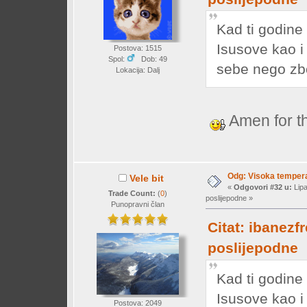
Kad ti godine
Isusove kao i
Postova: 1515
Spol:
Dob: 49
sebe nego zbo
Lokacija: Dalj
Amen for t
Odg: Visoka temperat
Vele bit
«
Odgovori #32 u:
Lipa
Trade Count:
(
0
)
poslijepodne »
Punopravni član
Citat: ibanezf
poslijepodne
Kad ti godine
Isusove kao i
Postova: 2049