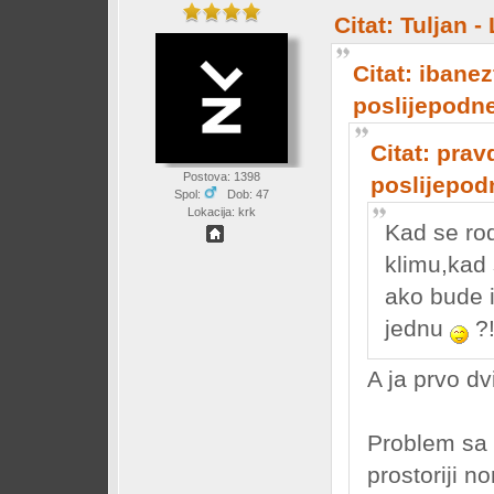
Citat: Tuljan 
Citat: ibanez
poslijepodn
Citat: prav
Postova: 1398
poslijepod
Spol:
Dob: 47
Lokacija: krk
Kad se rod
klimu,kad 
ako bude 
jednu
?
A ja prvo dv
Problem sa v
prostoriji n