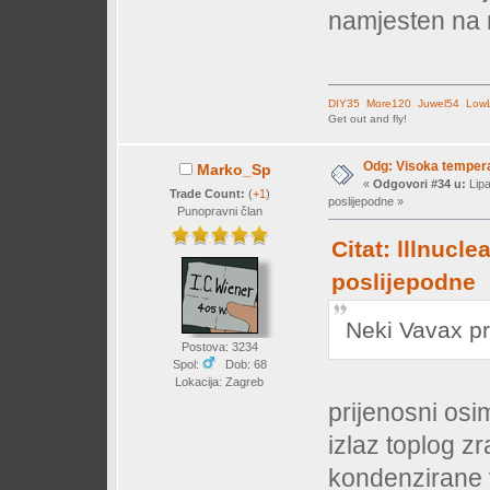
namjesten na 
DIY35
More120
Juwel54
LowL
Get out and fly!
Odg: Visoka temperat
Marko_Sp
«
Odgovori #34 u:
Lipa
Trade Count:
(
+1
)
poslijepodne »
Punopravni član
Citat: lllnucle
poslijepodne
Neki Vavax pri
Postova: 3234
Spol:
Dob: 68
Lokacija: Zagreb
prijenosni osim
izlaz toplog z
kondenzirane 