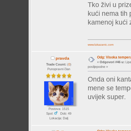
Tko živi u priz
kući nema tih p
kamenoj kući 
www.lukazanic.com
Odg: Visoka temperat
pravda
«
Odgovori #46 u:
Lipa
Trade Count:
(
0
)
poslijepodne »
Punopravni član
Onda oni kant
mene se temper
uvijek super.
Postova: 1515
Spol:
Dob: 49
Lokacija: Dalj