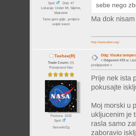
Spol:
Dob: 47
sebe nego zbo
Lokacija: Under Mt. Sljeme,
Maksimir
Ma dok nisam 
Tamo gore gdje...proljeće
uvijek kasni
http://www.akter.org/
Odg: Visoka temperat
Teehee(R)
«
Odgovori #33 u:
Lipa
Trade Count:
(
0
)
poslijepodne »
Punopravni član
Prije nek ista 
pokusajte isklju
Moj morski u 
ukljucenim je 
Postova: 1632
Spol:
rasla samo za
Sesvete/Zg
zaboravio isklj