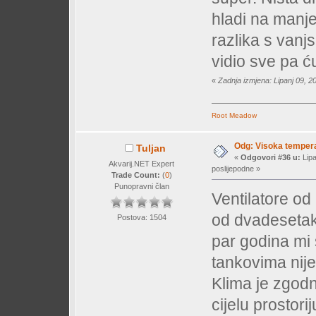
hladi na manje
razlika s vanj
vidio sve pa ć
«
Zadnja izmjena: Lipanj 09, 20
Root Meadow
Odg: Visoka temperat
Tuljan
«
Odgovori #36 u:
Lipa
Akvarij.NET Expert
poslijepodne »
Trade Count:
(
0
)
Punopravni član
Ventilatore od
od dvadesetak
Postova: 1504
par godina mi 
tankovima nije
Klima je zgodn
cijelu prostorij