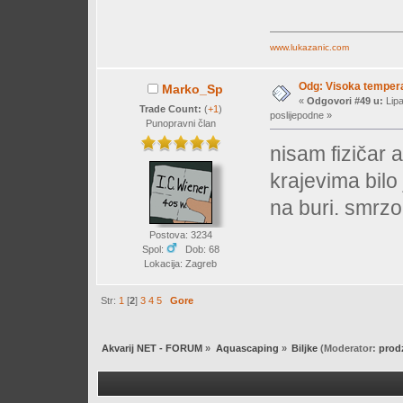
www.lukazanic.com
Odg: Visoka temperat
Marko_Sp
«
Odgovori #49 u:
Lipa
Trade Count:
(
+1
)
poslijepodne »
Punopravni član
nisam fizičar 
krajevima bil
na buri. smrz
Postova: 3234
Spol:
Dob: 68
Lokacija: Zagreb
Str:
1
[
2
]
3
4
5
Gore
Akvarij NET - FORUM
»
Aquascaping
»
Biljke
(Moderator:
prod