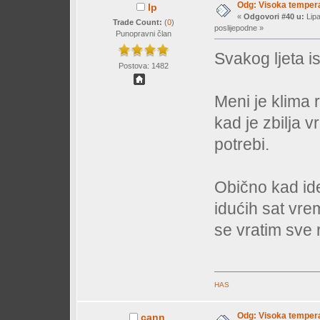
Odg: Visoka temperat
lp
«
Odgovori #40 u:
Lipa
Trade Count:
(
0
)
poslijepodne »
Punopravni član
Svakog ljeta i
Postova: 1482
Meni je klima 
kad je zbilja v
potrebi.
Obično kad id
idućih sat vr
se vratim sve r
HAS
Odg: Visoka temperat
cann