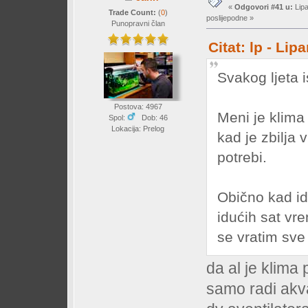
«
Odgovori #41 u:
Lipa
Trade Count:
(
0
)
poslijepodne »
Punopravni član
Citat: lp - Li
Svakog ljeta 
Postova: 4967
Meni je klima 
Spol:
Dob: 46
Lokacija: Prelog
kad je zbilja 
potrebi.
Obično kad i
idućih sat vr
se vratim sve 
da al je klima
samo radi akvar