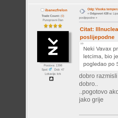
Odg: Visoka temperat
ibanezfrelon
«
Odgovori #28 u:
Lipa
Trade Count:
(
0
)
poslijepodne »
Punopravni član
Citat: lllnucle
poslijepodne
Neki Vavax pr
letcima, bio 
pogledao po S
Postova: 1398
Spol:
Dob: 47
Lokacija: krk
dobro razmisli 
dobro..
..pogotovo ako 
jako grije