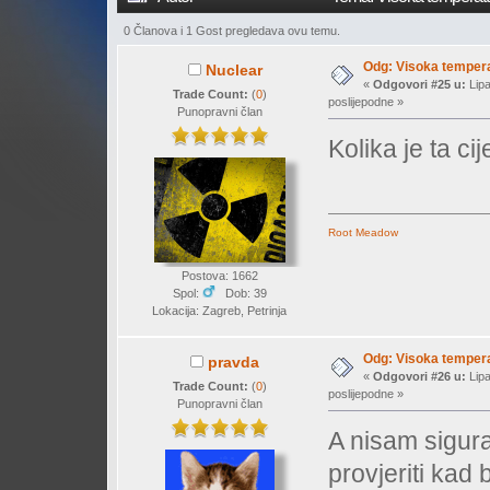
0 Članova i 1 Gost pregledava ovu temu.
Odg: Visoka temperat
Nuclear
«
Odgovori #25 u:
Lipa
Trade Count:
(
0
)
poslijepodne »
Punopravni član
Kolika je ta c
Root Meadow
Postova: 1662
Spol:
Dob: 39
Lokacija: Zagreb, Petrinja
Odg: Visoka temperat
pravda
«
Odgovori #26 u:
Lipa
Trade Count:
(
0
)
poslijepodne »
Punopravni član
A nisam sigur
provjeriti kad