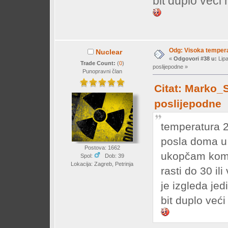
bit duplo veći 
Odg: Visoka temperat
Nuclear
«
Odgovori #38 u:
Lipa
Trade Count:
(
0
)
poslijepodne »
Punopravni član
Citat: Marko_S
poslijepodne
temperatura 2
posla doma u 
Postova: 1662
ukopčam komp 
Spol:
Dob: 39
Lokacija: Zagreb, Petrinja
rasti do 30 il
je izgleda je
bit duplo veći