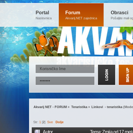
Portal
Forum
Obrasci
Naslovnica
Akvarij.NET zajednica
Pošaljite mali o
Akvarij NET - FORUM
»
Teraristika
»
Linkovi  - teraristika
(Moder
Str:
1
[
2
]
Sve
Dolje
Autor
Tema: Zmija od 17 meta