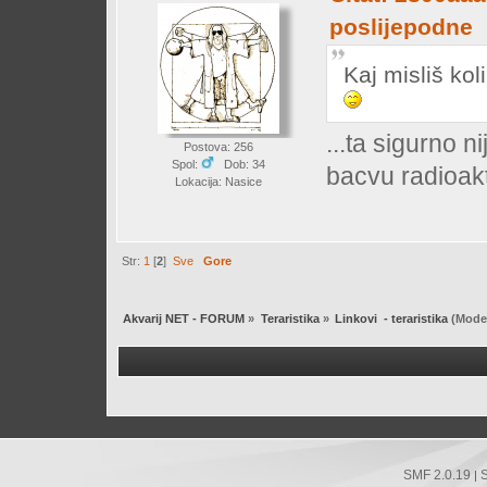
poslijepodne
Kaj misliš ko
...ta sigurno n
Postova: 256
Spol:
Dob: 34
bacvu radioak
Lokacija: Nasice
Str:
1
[
2
]
Sve
Gore
Akvarij NET - FORUM
»
Teraristika
»
Linkovi  - teraristika
(Moder
SMF 2.0.19
|