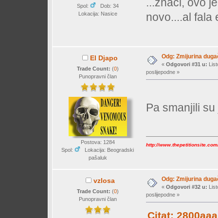
...znaci, ovo je
Spol:
Dob: 34
Lokacija: Nasice
novo....al fala
Odg: Zmijurina duga
El Djapo
«
Odgovori #31 u:
List
Trade Count:
(
0
)
poslijepodne »
Punopravni član
Pa smanjili su
Postova: 1284
http://www.thepetitionsite.co
Spol:
Lokacija: Beogradski
pašaluk
Odg: Zmijurina duga
vzlosa
«
Odgovori #32 u:
List
Trade Count:
(
0
)
poslijepodne »
Punopravni član
Citat: 2800aaa