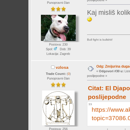
poslijepodne »
Punopravni član
Kaj misliš ko
Bull fight is bullshit!
Postova: 230
Spol:
Dob: 39
Lokacija: Zagreb
Odg: Zmijurina duga
vzlosa
«
Odgovori #30 u:
List
Trade Count:
(
0
)
poslijepodne »
Punopravni član
Citat: El Djap
poslijepodne
https://www.a
topic=37086.
Postova: 256