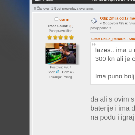
0 Članova i 1 Gost pregledava ovu temu.
Odg: Zmija od 17 met
cann
«
Odgovori #25 u:
Stud
Trade Count:
(
0
)
poslijepodne »
Punopravni član
Citat: ChILd_ReBoRn - Stud
lazes.. ima u
300 kn ali je c
Postova: 4967
Spol:
Dob: 46
Ima puno bolji
Lokacija: Prelog
da ali s ovim 
baterije i ima d
na podu i igraj 