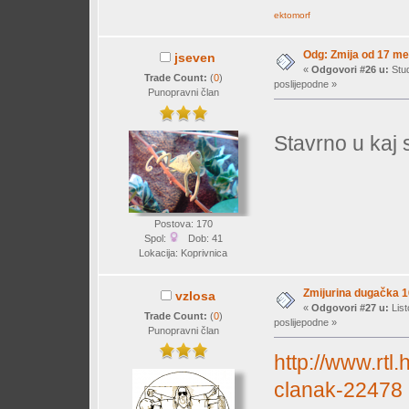
ektomorf
Odg: Zmija od 17 met
jseven
«
Odgovori #26 u:
Stud
Trade Count:
(
0
)
poslijepodne »
Punopravni član
Stavrno u kaj 
Postova: 170
Spol:
Dob: 41
Lokacija: Koprivnica
Zmijurina dugačka 1
vzlosa
«
Odgovori #27 u:
List
Trade Count:
(
0
)
poslijepodne »
Punopravni član
http://www.rtl
clanak-22478