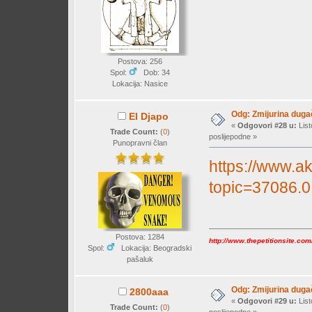
Postova: 256
Spol:
Dob: 34
Lokacija: Nasice
Odg: Zmijurina duga
El Djapo
«
Odgovori #28 u:
List
Trade Count:
(
0
)
poslijepodne »
Punopravni član
https://www.ak
topic=37086.0
Postova: 1284
http://www.thepetitionsite.co
Spol:
Lokacija: Beogradski
pašaluk
Odg: Zmijurina duga
2800aaa
«
Odgovori #29 u:
List
Trade Count:
(
0
)