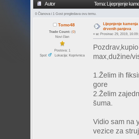
Autor
Tema: Lijepnjenje kamen
0 Članova i 1 Gost pregledava ovu temu.
Lijepnjenje kamenja 
Tomo48
drvenih panjeva
Trade Count:
(
0
)
«
u:
Prosinac 29, 2019, 16:09:
Novi član
Pozdrav,kupio
Postova: 1
max,dužine/vi
Spol:
Lokacija: Koprivnica
1.Želim ih fiks
gore
2.Želim zajedno
šuma.
Vidio sam na y
vezice za stru