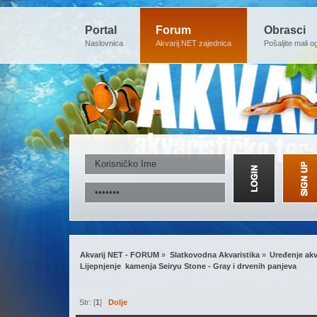
Portal
Forum
Obrasci
Naslovnica
Akvarij.NET zajednica
Pošaljite mali o
Akvarij NET - FORUM
»
Slatkovodna Akvaristika
»
Uređenje akv
Lijepnjenje  kamenja Seiryu Stone - Gray i drvenih panjeva
Str: [
1
]
Dolje