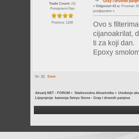
Gray i drvenih panj
Trade Count:
(
0
)
«
Odgovori #2 u:
Prosinac 30
Punopravni član
poslijepodne »
Ovo s filterim
Postova: 1168
cijanoakrilat, 
ti za koji dan.
Epoxy smolom 
Str: [
1
]
Gore
Akvarij NET - FORUM
»
Slatkovodna Akvaristika
»
Uređenje akv
Lijepnjenje  kamenja Seiryu Stone - Gray i drvenih panjeva