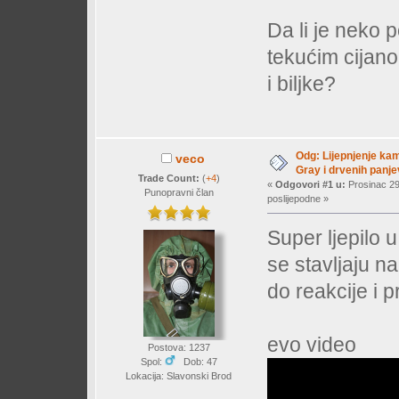
Da li je neko p
tekućim cijanoa
i biljke?
Odg: Lijepnjenje kam
veco
Gray i drvenih panj
Trade Count:
(
+4
)
«
Odgovori #1 u:
Prosinac 29
Punopravni član
poslijepodne »
Super ljepilo u
se stavljaju na
do reakcije i pr
evo video
Postova: 1237
Spol:
Dob: 47
Lokacija: Slavonski Brod