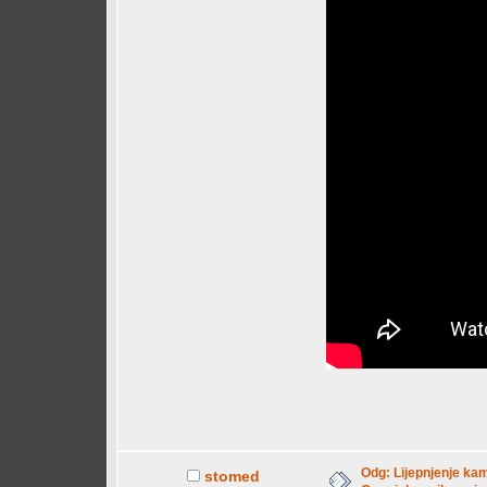
Odg: Lijepnjenje kam
stomed