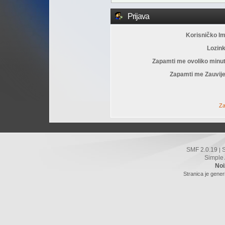
Prijava
Korisničko I
Lozin
Zapamti me ovoliko minu
Zapamti me Zauvije
Za
SMF 2.0.19
|
Simple
Noi
Stranica je gener