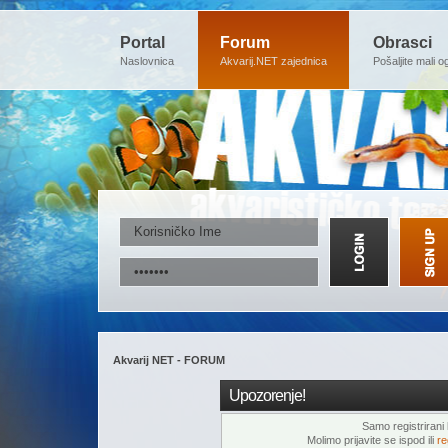
Portal
Forum
Obrasci
Naslovnica
Akvarij.NET zajednica
Pošaljite mali o
Akvarij NET - FORUM
Upozorenje!
Samo registrirani k
Molimo prijavite se ispod ili
re