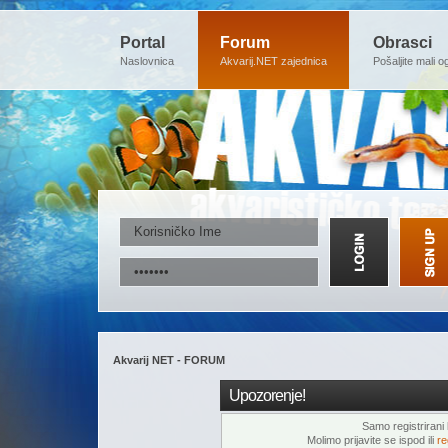
Portal
Forum
Obrasci
Naslovnica
Akvarij.NET zajednica
Pošaljite mali o
Akvarij NET - FORUM
Upozorenje!
Samo registrirani k
Molimo prijavite se ispod ili
re