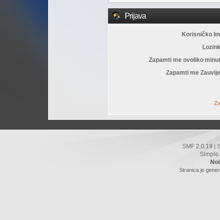
Prijava
Korisničko I
Lozin
Zapamti me ovoliko minu
Zapamti me Zauvije
Za
SMF 2.0.19
|
Simple
Noi
Stranica je gener