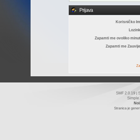
Prijava
Korisničko I
Lozin
Zapamti me ovoliko minu
Zapamti me Zauvije
Za
SMF 2.0.19
|
Simple
Noi
Stranica je gener