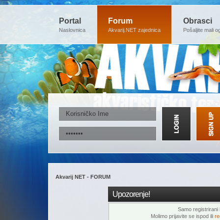
Portal
Forum
Obrasci
Naslovnica
Akvarij.NET zajednica
Pošaljite mali o
Akvarij NET - FORUM
Upozorenje!
Samo registrirani k
Molimo prijavite se ispod ili
re