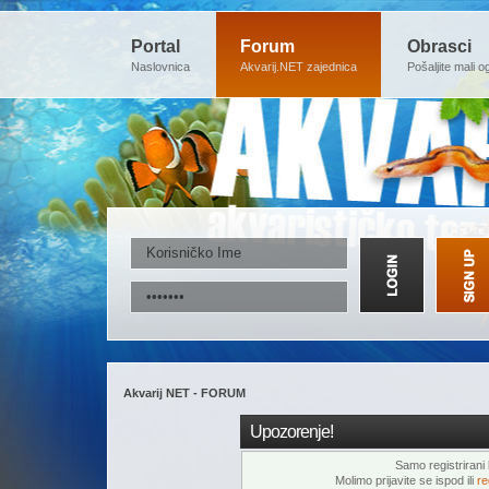
Portal
Forum
Obrasci
Naslovnica
Akvarij.NET zajednica
Pošaljite mali o
Akvarij NET - FORUM
Upozorenje!
Samo registrirani k
Molimo prijavite se ispod ili
re