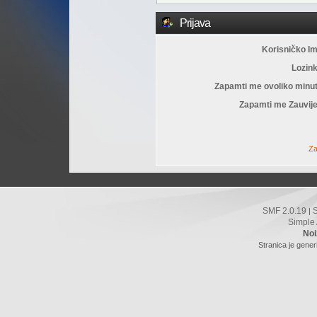
Prijava
Korisničko I
Lozin
Zapamti me ovoliko minu
Zapamti me Zauvije
Za
SMF 2.0.19
|
Simple
Noi
Stranica je gener