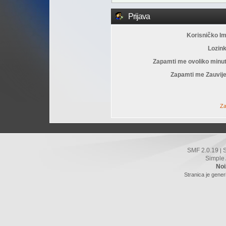
Prijava
Korisničko I
Lozin
Zapamti me ovoliko minu
Zapamti me Zauvije
Za
SMF 2.0.19
|
Simple
Noi
Stranica je gener