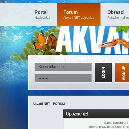
Portal
Forum
Obrasci
Naslovnica
Akvarij.NET zajednica
Pošaljite mali o
Akvarij NET - FORUM
Upozorenje!
Samo registrirani k
Molimo prijavite se ispod ili
re