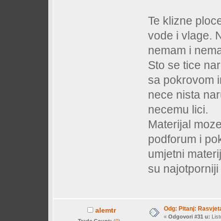
Te klizne ploc
vode i vlage. 
nemam i nema
Sto se tice na
sa pokrovom im
nece nista nar
necemu lici.
Materijal moze
podforum i pokr
umjetni materi
su najotporniji
Odg: Pitanj: Rasvjet
alemtr
«
Odgovori #31 u:
List
Trade Count:
(
0
)