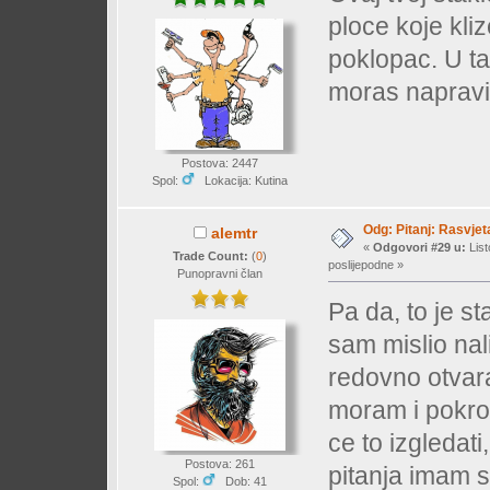
ploce koje kli
poklopac. U ta
moras napravit
Postova: 2447
Spol:
Lokacija: Kutina
Odg: Pitanj: Rasvjet
alemtr
«
Odgovori #29 u:
List
Trade Count:
(
0
)
poslijepodne »
Punopravni član
Pa da, to je st
sam mislio nalij
redovno otvara
moram i pokro
ce to izgledati,
Postova: 261
pitanja imam 
Spol:
Dob: 41