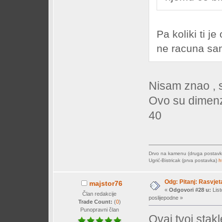
Pa koliki ti 
ne racuna sa
Nisam znao , s
Ovo su dimenzi
40
Drvo na kamenu (druga postav
Ugrić-Bistricak (prva postavka)
h
Odg: Pitanj: Rasvjet
majstor76
«
Odgovori #28 u:
List
Član redakcije
poslijepodne »
Trade Count:
(
0
)
Punopravni član
Ovaj tvoj stak