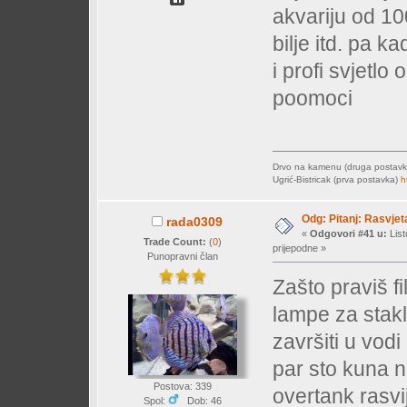
akvariju od 100
bilje itd. pa 
i profi svjetlo
poomoci
Drvo na kamenu (druga postav
Ugrić-Bistricak (prva postavka)
h
Odg: Pitanj: Rasvjet
rada0309
«
Odgovori #41 u:
List
Trade Count:
(
0
)
prijepodne »
Punopravni član
Zašto praviš f
lampe za stakl
završiti u vod
par sto kuna n
Postova: 339
overtank rasvij
Spol:
Dob: 46