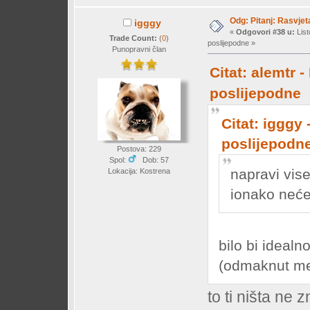
Odg: Pitanj: Rasvjet
igggy
«
Odgovori #38 u:
List
Trade Count:
(
0
)
poslijepodne »
Punopravni član
Citat: alemtr 
poslijepodne
Citat: igggy 
poslijepodn
Postova: 229
Spol:
Dob: 57
napravi vis
Lokacija: Kostrena
ionako nećeš
bilo bi idealn
(odmaknut me
to ti ništa ne z