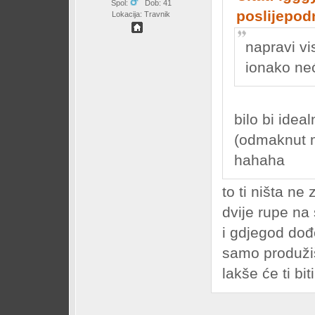
Spol:
Dob: 41
poslijepod
Lokacija: Travnik
napravi vi
ionako neć
bilo bi idea
(odmaknut m
hahaha
to ti ništa ne 
dvije rupe na
i gdjegod dođ
samo produžiš 
lakše će ti bi