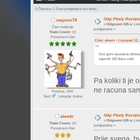
0 Članova i 1 Gost pregledava ovu temu.
Odg: Pitanj: Rasvjet
majstor76
«
Odgovori #25 u:
List
Član redakcije
poslijepodne »
Trade Count:
(
0
)
Punopravni član
Citat: alemtr - Listopad 12,
Ove gore navedene dimenzije
sigurnih 180 litara vode.
Pa koliki ti j
ne racuna sa
Postova: 2447
Spol:
Lokacija: Kutina
Odg: Pitanj: Rasvjet
alemtr
«
Odgovori #26 u:
List
Trade Count:
(
0
)
poslijepodne »
Punopravni član
Prije svega, h