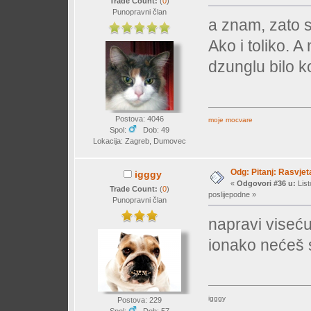
Trade Count:
(
0
)
Punopravni član
a znam, zato 
Ako i toliko. 
dzunglu bilo ko
Postova: 4046
moje mocvare
Spol:
Dob: 49
Lokacija: Zagreb, Dumovec
Odg: Pitanj: Rasvjet
igggy
«
Odgovori #36 u:
List
Trade Count:
(
0
)
poslijepodne »
Punopravni član
napravi viseć
ionako nećeš s
igggy
Postova: 229