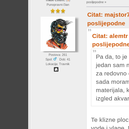
poslijepodne »
Punopravni član
Citat: majstor
poslijepodne
Citat: alemtr
poslijepodn
Postova: 261
Pa da, to je
Spol:
Dob: 41
jedan sam mis
Lokacija: Travnik
za redovno o
sada moram 
materijala, k
izgled akvar
Te klizne ploc
vode i vlage. 