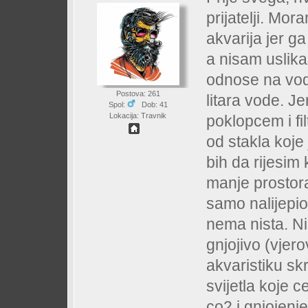
prijatelji. Mo
akvarija jer g
a nisam uslik
odnose na vodu
Postova: 261
litara vode. J
Spol:
Dob: 41
Lokacija: Travnik
poklopcem i fi
od stakla koje
bih da rijesim
manje prostora
samo nalijepi
nema nista. Ni
gnjojivo (vjer
akvaristiku skr
svijetla koje c
co2 i gnjojen