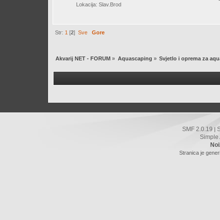
Lokacija: Slav.Brod
Str:
1
[
2
]
Sve
Gore
Akvarij NET - FORUM
»
Aquascaping
»
Svjetlo i oprema za aq
SMF 2.0.19
|
Simple
Noi
Stranica je gener