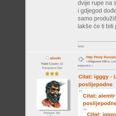
dvije rupe na 
i gdjegod dođe
samo produžiš s
lakše će ti bit
igggy
Odg: Pitanj: Rasvjet
alemtr
«
Odgovori #39 u:
List
Trade Count:
(
0
)
prijepodne »
Punopravni član
Citat: igggy -
poslijepodne
Citat: alemtr
poslijepodn
Postova: 261
Citat: iggg