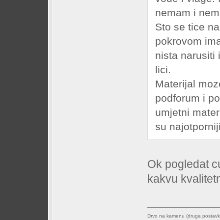
nemam i nem
Sto se tice n
pokrovom ima 
nista narusit
lici.
Materijal moz
podforum i pok
umjetni materi
su najotpornij
Ok pogledat c
kakvu kvalitetn
Drvo na kamenu (druga postav