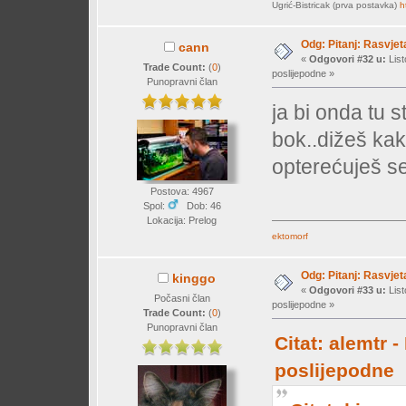
Ugrić-Bistricak (prva postavka)
h
Odg: Pitanj: Rasvjet
cann
«
Odgovori #32 u:
List
Trade Count:
(
0
)
poslijepodne »
Punopravni član
ja bi onda tu st
bok..dižeš kak
opterećuješ se
Postova: 4967
Spol:
Dob: 46
Lokacija: Prelog
ektomorf
Odg: Pitanj: Rasvjet
kinggo
«
Odgovori #33 u:
List
Počasni član
poslijepodne »
Trade Count:
(
0
)
Punopravni član
Citat: alemtr 
poslijepodne