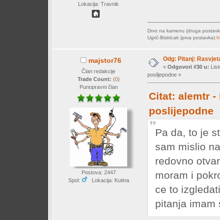
Lokacija: Travnik
Drvo na kamenu (druga postav
Ugrić-Bistricak (prva postavka)
h
Odg: Pitanj: Rasvjet
majstor76
«
Odgovori #30 u:
List
Član redakcije
poslijepodne »
Trade Count:
(
0
)
Punopravni član
Citat: alemtr 
poslijepodne
Pa da, to je s
sam mislio nali
redovno otvar
moram i pokro
Postova: 2447
Spol:
Lokacija: Kutina
ce to izgledati
pitanja imam 