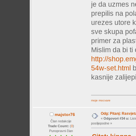
je da uzmes n
prepilis na po
urezes utore ko
sve skupa pofa
primer za plas
Mislim da bi ti
http://shop.em
54w-set.html
b
kasnije zalijep
moje mocvare
Odg: Pitanj: Rasvjet
majstor76
«
Odgovori #34 u:
List
Član redakcije
poslijepodne »
Trade Count:
(
0
)
Punopravni član