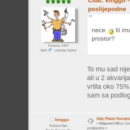
Citat: kinggo 
poslijepodne
nece
Ili i
prostor?
Postova: 2447
Spol:
Lokacija: Kutina
To mu sad nije
ali u 2 akvari
vrtila oko 75%
sam sa podlog
Odg: Pitanj: Rasvjet
kinggo
«
Odgovori #35 u:
List
Počasni član
poslijepodne »