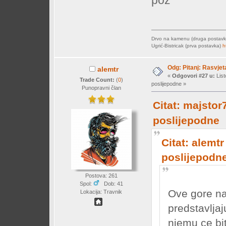
poz
Drvo na kamenu (druga postav
Ugrić-Bistricak (prva postavka)
h
Odg: Pitanj: Rasvjet
alemtr
«
Odgovori #27 u:
List
Trade Count:
(
0
)
poslijepodne »
Punopravni član
Citat: majstor
poslijepodne
Citat: alemtr
poslijepodn
Postova: 261
Spol:
Dob: 41
Ove gore na
Lokacija: Travnik
predstavljaj
njemu ce bit