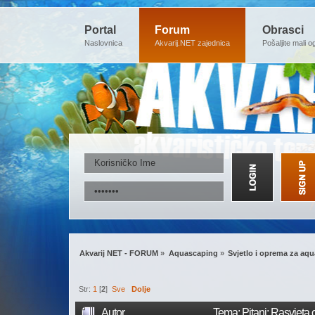
Portal
Forum
Obrasci
Naslovnica
Akvarij.NET zajednica
Pošaljite mali o
Akvarij NET - FORUM
»
Aquascaping
»
Svjetlo i oprema za aq
Str:
1
[
2
]
Sve
Dolje
Autor
Tema: Pitanj: Rasvjeta