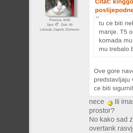
Citat: kingg
poslijepodn
Postova: 4046
tu ce biti n
Spol:
Dob: 49
Lokacija: Zagreb, Dumovec
manje. T5 o
komada mu si
mu trebalo b
Ove gore nav
predstavljaju 
ce biti sigurn
nece
Ili im
prostor?
No kako sad z
overtank rasvj