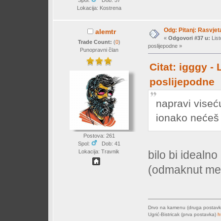
Spol:
Dob: 57
Lokacija: Kostrena
Odg: Pitanj: Rasvjet
alemtr
«
Odgovori #37 u:
List
Trade Count:
(
0
)
poslijepodne »
Punopravni član
Citat: igggy -
poslijepodne
napravi viseć
ionako nećeš 
Postova: 261
Spol:
Dob: 41
Lokacija: Travnik
bilo bi idealno
(odmaknut met
Drvo na kamenu (druga postav
Ugrić-Bistricak (prva postavka)
h