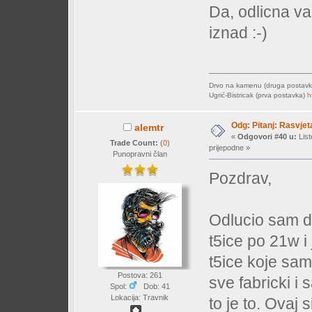
Da, odlicna var
iznad :-)
Drvo na kamenu (druga postav
Ugrić-Bistricak (prva postavka)
h
Odg: Pitanj: Rasvjet
alemtr
«
Odgovori #40 u:
List
Trade Count:
(
0
)
prijepodne »
Punopravni član
Pozdrav,
Odlucio sam da
t5ice po 21w i
t5ice koje sam
Postova: 261
sve fabricki i
Spol:
Dob: 41
Lokacija: Travnik
to je to. Ovaj