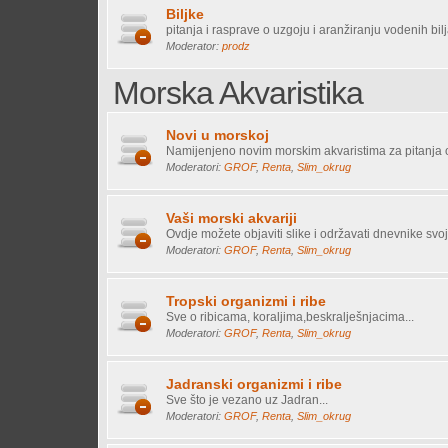
Biljke
pitanja i rasprave o uzgoju i aranžiranju vodenih bil
Moderator:
prodz
Morska Akvaristika
Novi u morskoj
Namijenjeno novim morskim akvaristima za pitanja o
Moderatori:
GROF
,
Renta
,
Slim_okrug
Vaši morski akvariji
Ovdje možete objaviti slike i održavati dnevnike svoj
Moderatori:
GROF
,
Renta
,
Slim_okrug
Tropski organizmi i ribe
Sve o ribicama, koraljima,beskralješnjacima...
Moderatori:
GROF
,
Renta
,
Slim_okrug
Jadranski organizmi i ribe
Sve što je vezano uz Jadran...
Moderatori:
GROF
,
Renta
,
Slim_okrug