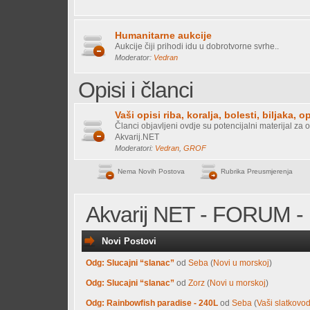
Humanitarne aukcije
Aukcije čiji prihodi idu u dobrotvorne svrhe..
Moderator:
Vedran
Opisi i članci
Vaši opisi riba, koralja, bolesti, biljaka, o
Članci objavljeni ovdje su potencijalni materijal za o
Akvarij.NET
Moderatori:
Vedran
,
GROF
Nema Novih Postova
Rubrika Preusmjerenja
Akvarij NET - FORUM - 
Novi Postovi
Odg: Slucajni “slanac”
od
Seba
(
Novi u morskoj
)
Odg: Slucajni “slanac”
od
Zorz
(
Novi u morskoj
)
Odg: Rainbowfish paradise - 240L
od
Seba
(
Vaši slatkovod