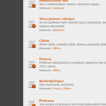
Hladnovodne ribe
Sve o hladnovodnim ribama i njihovom uzgoju ....
Moderator:
babyboom
Vrtna jezerca i ribnjaci
Za sve ljubitelje malih vodenih oaza; od gradnje, o
njegove stanovnike.
Moderator:
babyboom
Ciklidi
Afrički ciklidi, američki ciklidi, diskusi, patuljasti ciklidi,
Moderator:
ZliBrka
Diskusi
Podforum specijaliziran za diskuse, dogovore oko i
2013 i slično...
Moderator:
ZliBrka
Beskralješnjaci
Sve o kozicama, puževima...
Moderatori:
Smarky
,
ZliBrka
Prehrana
Sve vezano za prehranu svih vrsta slatkovodnih ribi