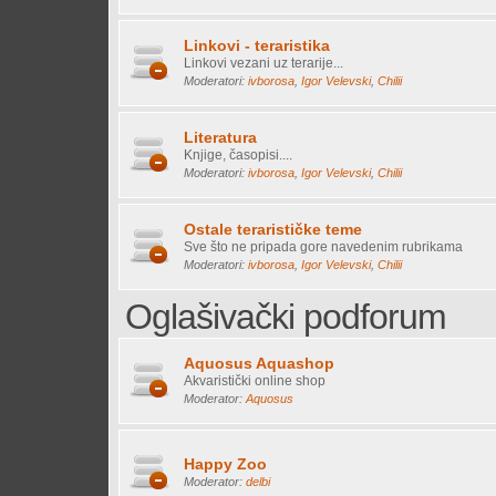
Linkovi - teraristika
Linkovi vezani uz terarije...
Moderatori:
ivborosa
,
Igor Velevski
,
Chilii
Literatura
Knjige, časopisi....
Moderatori:
ivborosa
,
Igor Velevski
,
Chilii
Ostale terarističke teme
Sve što ne pripada gore navedenim rubrikama
Moderatori:
ivborosa
,
Igor Velevski
,
Chilii
Oglašivački podforum
Aquosus Aquashop
Akvaristički online shop
Moderator:
Aquosus
Happy Zoo
Moderator:
delbi