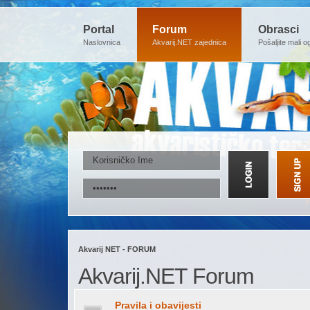
Portal
Forum
Obrasci
Naslovnica
Akvarij.NET zajednica
Pošaljite mali o
Akvarij NET - FORUM
Akvarij.NET Forum
Pravila i obavijesti