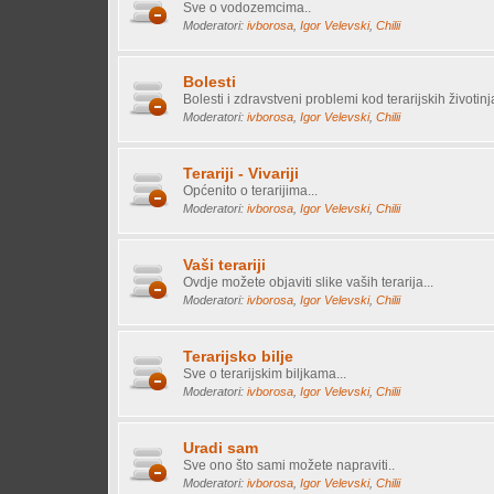
Sve o vodozemcima..
Moderatori:
ivborosa
,
Igor Velevski
,
Chilii
Bolesti
Bolesti i zdravstveni problemi kod terarijskih životinj
Moderatori:
ivborosa
,
Igor Velevski
,
Chilii
Terariji - Vivariji
Općenito o terarijima...
Moderatori:
ivborosa
,
Igor Velevski
,
Chilii
Vaši terariji
Ovdje možete objaviti slike vaših terarija...
Moderatori:
ivborosa
,
Igor Velevski
,
Chilii
Terarijsko bilje
Sve o terarijskim biljkama...
Moderatori:
ivborosa
,
Igor Velevski
,
Chilii
Uradi sam
Sve ono što sami možete napraviti..
Moderatori:
ivborosa
,
Igor Velevski
,
Chilii