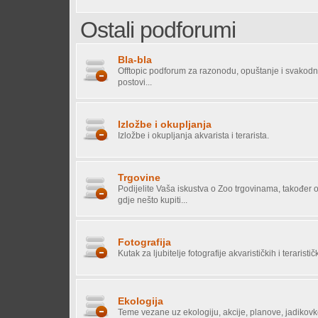
Ostali podforumi
Bla-bla
Offtopic podforum za razonodu, opuštanje i svakodn
postovi...
Izložbe i okupljanja
Izložbe i okupljanja akvarista i terarista.
Trgovine
Podijelite Vaša iskustva o Zoo trgovinama, također o
gdje nešto kupiti...
Fotografija
Kutak za ljubitelje fotografije akvarističkih i teraristič
Ekologija
Teme vezane uz ekologiju, akcije, planove, jadikovke