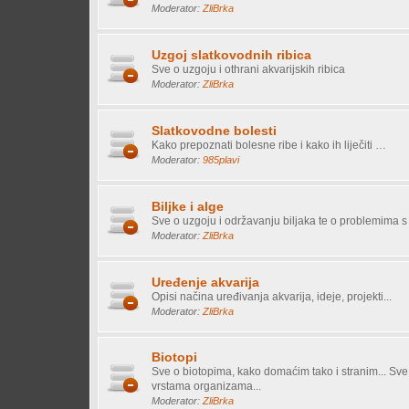
Moderator:
ZliBrka
Uzgoj slatkovodnih ribica
Sve o uzgoju i othrani akvarijskih ribica
Moderator:
ZliBrka
Slatkovodne bolesti
Kako prepoznati bolesne ribe i kako ih liječiti …
Moderator:
985plavi
Biljke i alge
Sve o uzgoju i održavanju biljaka te o problemima s
Moderator:
ZliBrka
Uređenje akvarija
Opisi načina uređivanja akvarija, ideje, projekti...
Moderator:
ZliBrka
Biotopi
Sve o biotopima, kako domaćim tako i stranim... Sve
vrstama organizama...
Moderator:
ZliBrka