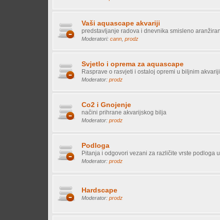
Vaši aquascape akvariji
predstavljanje radova i dnevnika smisleno aranžirani
Moderatori:
cann
,
prodz
Svjetlo i oprema za aquascape
Rasprave o rasvjeti i ostaloj opremi u biljnim akvari
Moderator:
prodz
Co2 i Gnojenje
načini prihrane akvarijskog bilja
Moderator:
prodz
Podloga
Pitanja i odgovori vezani za različite vrste podloga
Moderator:
prodz
Hardscape
Moderator:
prodz