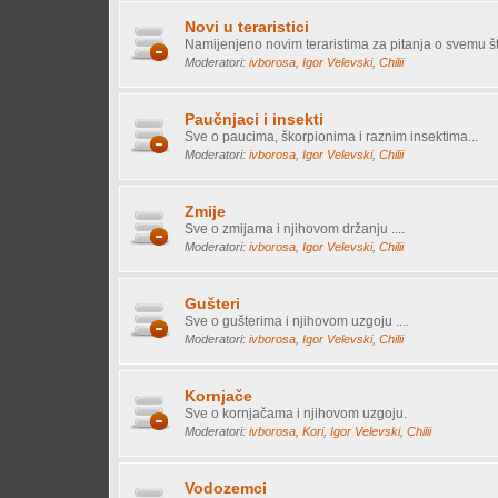
Novi u teraristici
Namijenjeno novim teraristima za pitanja o svemu što
Moderatori:
ivborosa
,
Igor Velevski
,
Chilii
Paučnjaci i insekti
Sve o paucima, škorpionima i raznim insektima...
Moderatori:
ivborosa
,
Igor Velevski
,
Chilii
Zmije
Sve o zmijama i njihovom držanju ....
Moderatori:
ivborosa
,
Igor Velevski
,
Chilii
Gušteri
Sve o gušterima i njihovom uzgoju ....
Moderatori:
ivborosa
,
Igor Velevski
,
Chilii
Kornjače
Sve o kornjačama i njihovom uzgoju.
Moderatori:
ivborosa
,
Kori
,
Igor Velevski
,
Chilii
Vodozemci