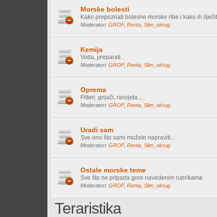
Morske bolesti
Kako prepoznati bolesne morske ribe i kako ih liječiti 
Moderatori:
GROF
,
Renta
,
Slim_okrug
Kemija
Voda, preparati...
Moderatori:
GROF
,
Renta
,
Slim_okrug
Oprema
Filteri, grijači, rasvjeta.....
Moderatori:
GROF
,
Renta
,
Slim_okrug
Uradi sam
Sve ono što sami možete napraviti...
Moderatori:
GROF
,
Renta
,
Slim_okrug
Ostale morske teme
Sve što ne pripada gore navedenim rubrikama
Moderatori:
GROF
,
Renta
,
Slim_okrug
Teraristika