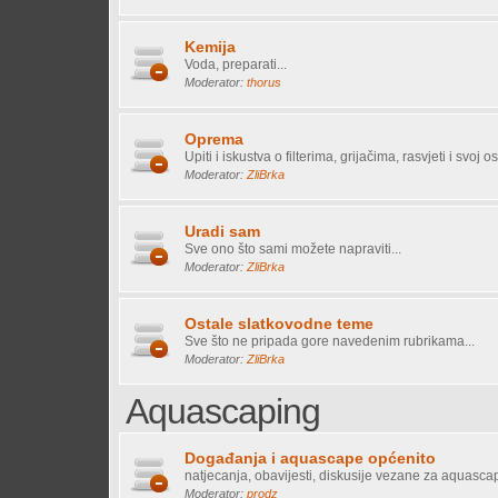
Kemija
Voda, preparati...
Moderator:
thorus
Oprema
Upiti i iskustva o filterima, grijačima, rasvjeti i svoj os
Moderator:
ZliBrka
Uradi sam
Sve ono što sami možete napraviti...
Moderator:
ZliBrka
Ostale slatkovodne teme
Sve što ne pripada gore navedenim rubrikama...
Moderator:
ZliBrka
Aquascaping
Događanja i aquascape općenito
natjecanja, obavijesti, diskusije vezane za aquasca
Moderator:
prodz