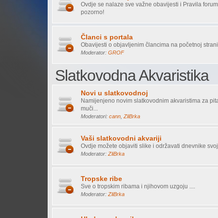
Ovdje se nalaze sve važne obavijesti i Pravila forum
pozorno!
Članci s portala
Obavijesti o objavljenim člancima na početnoj stranic
Moderator:
GROF
Slatkovodna Akvaristika
Novi u slatkovodnoj
Namijenjeno novim slatkovodnim akvaristima za pita
muči...
Moderatori:
cann
,
ZliBrka
Vaši slatkovodni akvariji
Ovdje možete objaviti slike i održavati dnevnike svoj
Moderator:
ZliBrka
Tropske ribe
Sve o tropskim ribama i njihovom uzgoju ....
Moderator:
ZliBrka