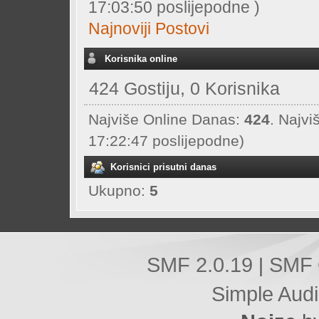
17:03:50 poslijepodne )
Najnoviji Postovi
Korisnika online
424 Gostiju, 0 Korisnika
Najviše Online Danas:
424
. Najvi
17:22:47 poslijepodne)
Korisnici prisutni danas
Ukupno:
5
SMF 2.0.19
SMF 
|
Simple Aud