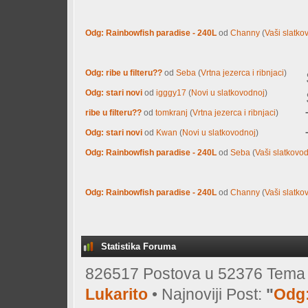
Odg: Rainbowfish paradise - 240L
od
Channy
(
Vaši slatkov
Odg: ribe u filteru??
od
Seba
(
Vrtna jezerca i ribnjaci
)
Odg: stari novi
od
igggy17
(
Novi u slatkovodnoj
)
ribe u filteru??
od
tomkranj
(
Vrtna jezerca i ribnjaci
)
Odg: stari novi
od
Kwan
(
Novi u slatkovodnoj
)
Odg: Rainbowfish paradise - 240L
od
Seba
(
Vaši slatkovod
Odg: Rainbowfish paradise - 240L
od
Channy
(
Vaši slatkov
Statistika Foruma
826517 Postova u 52376 Tema o
Lukarito
• Najnoviji Post:
"
Odg: