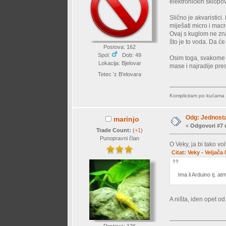
elektroničkih sklopo
Slično je akvaristici
miješati micro i macr
Ovaj s kuglom ne zna
što je to voda. Da će
Postova: 162
Spol:
Dob: 49
Osim toga, svakome 
Lokacija: Bjelovar
mase i najradije pre
Tetec 'z B'elovara
Kompliciram po kućama n
Odg: Jednosta
marinjo
«
Odgovori #7 
Trade Count:
(
+1
)
Punopravni član
O Veky, ja bi tako vol
Citat: Veky - Veljača
Ima li Arduino tj. a
A ništa, iden opet o
Postova: 126