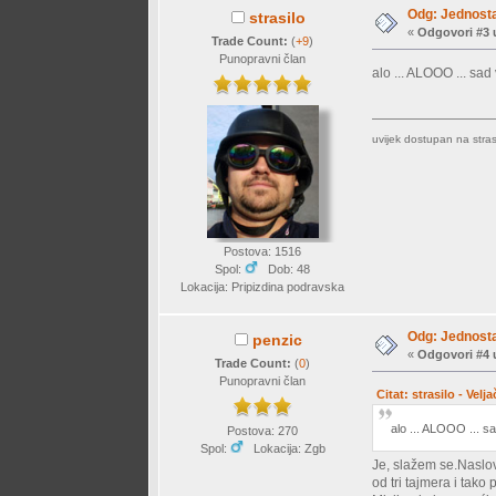
Odg: Jednosta
strasilo
«
Odgovori #3 
Trade Count:
(
+9
)
Punopravni član
alo ... ALOOO ... sad
uvijek dostupan na
stra
Postova: 1516
Spol:
Dob: 48
Lokacija: Pripizdina podravska
Odg: Jednosta
penzic
«
Odgovori #4 
Trade Count:
(
0
)
Punopravni član
Citat: strasilo - Vel
alo ... ALOOO ... s
Postova: 270
Spol:
Lokacija: Zgb
Je, slažem se.Naslov
od tri tajmera i tak