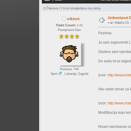
0 Članova i 1 Gost pregledava ovu temu.
Jednostavni D
viktori
«
u:
Veljača 03, 
Trade Count:
(
+4
)
Punopravni član
Pozdrav,
Ja sam zagovornik L
Osobno sam isprobao 
Do sada mi je najjed
Postova: 744
Spol:
Lokacija: Zagreb
Izvor:
http://www.in
Ako radim driver za 
Izvor:
http://www.in
Modifikacija koju ko
Nisam isprobavao sa