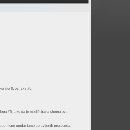
 koraka 8, oznaka #5.
klopa #5, tako da je modificirana shema ova:
prilicno unutar tamo objavljenih proracuna.