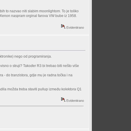
 bih to nazvao niti slabim moonlightom. To je toliko
ni Xenon naspram orginal farova VW bube iz 1958.
Evidentirano
ektronike) nego od programiranja.
ovisno o struji? Također R3 bi trebao biti nešto više
ra - do tranzistora, gdje mu je radna točka i na
adila možda treba staviti pullup između kolektora Q1
Evidentirano