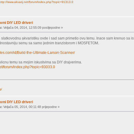
http://www.akvarij.net/forum/index.php?topic=91313.0
vni DIY LED driveri
u:
Veljača 04, 2014, 12:55:09 poslijepodne »
slatkovodnu akvaristiku ovde i sad sam primetio ovu temu. Inace sam krenuo sa is
ednostavniju semu sa samo jednim tranzistorom i MOSFETOM.
bles.com/id/Build-the-Ultimate-Larson-Scanner/
slicnu temu sa mojim iskustvima sa DIY drajverima.
.net/forum/index.php?topic=93033.0
g/
vni DIY LED driveri
u:
Veljača 05, 2014, 00:11:48 prijepodne »