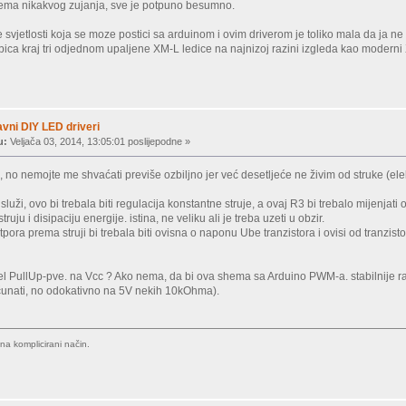
ema nikakvog zujanja, sve je potpuno besumno.
 svjetlosti koja se moze postici sa arduinom i ovim driverom je toliko mala da ja ne
bica kraj tri odjednom upaljene XM-L ledice na najnizoj razini izgleda kao moder
vni DIY LED driveri
u:
Veljača 03, 2014, 13:05:01 poslijepodne »
, no nemojte me shvaćati previše ozbiljno jer već desetljeće ne živim od struke (el
luži, ovo bi trebala biti regulacija konstantne struje, a ovaj R3 bi trebalo mijenjati 
uju i disipaciju energije. istina, ne veliku ali je treba uzeti u obzir.
tpora prema struji bi trebala biti ovisna o naponu Ube tranzistora i ovisi od tranzisto
tmel PullUp-pve. na Vcc ? Ako nema, da bi ova shema sa Arduino PWM-a. stabilnije r
računati, no odokativno na 5V nekih 10kOhma).
a komplicirani način.