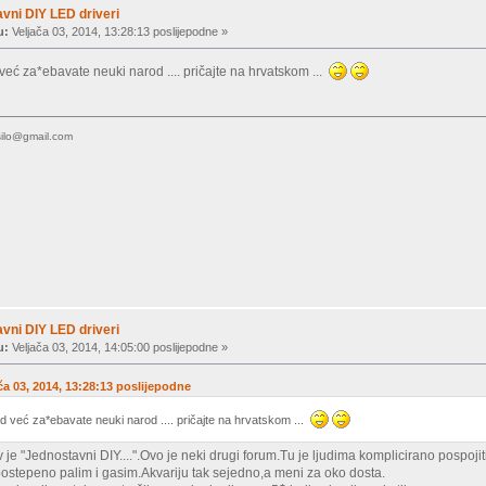
vni DIY LED driveri
u:
Veljača 03, 2014, 13:28:13 poslijepodne »
 već za*ebavate neuki narod .... pričajte na hrvatskom ...
silo@gmail.com
vni DIY LED driveri
u:
Veljača 03, 2014, 14:05:00 poslijepodne »
jača 03, 2014, 13:28:13 poslijepodne
ad već za*ebavate neuki narod .... pričajte na hrvatskom ...
 je "Jednostavni DIY....".Ovo je neki drugi forum.Tu je ljudima komplicirano pospojit
o postepeno palim i gasim.Akvariju tak sejedno,a meni za oko dosta.