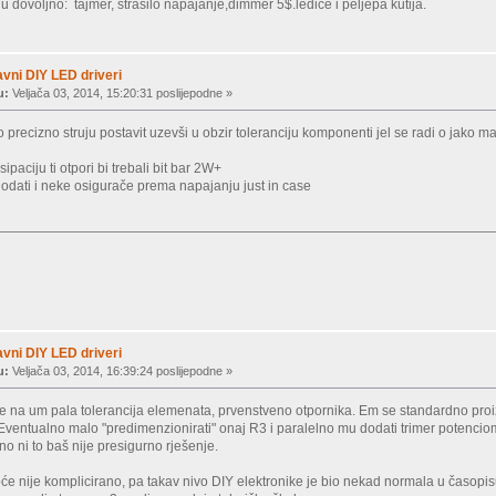
u dovoljno: tajmer, strašilo napajanje,dimmer 5$.ledice i peljepa kutija.
vni DIY LED driveri
u:
Veljača 03, 2014, 15:20:31 poslijepodne »
 precizno struju postavit uzevši u obzir toleranciju komponenti jel se radi o jako 
ipaciju ti otpori bi trebali bit bar 2W+
odati i neke osigurače prema napajanju just in case
vni DIY LED driveri
u:
Veljača 03, 2014, 16:39:24 poslijepodne »
je na um pala tolerancija elemenata, prvenstveno otpornika. Em se standardno proizv
 Eventualno malo "predimenzionirati" onaj R3 i paralelno mu dodati trimer potencio
 no ni to baš nije presigurno rješenje.
opće nije komplicirano, pa takav nivo DIY elektronike je bio nekad normala u časop