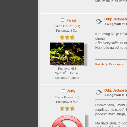
Mislim da je za većin
Odg: Jednosta
Kwan
«
Odgovori #5 
Trade Count:
(
+1
)
Punopravni član
Kod ovog R3 je teško
otpora
A što veky kaže za dis
Nebi bilo na odmet d
Paludarij - Dva svijeta
Postova: 463
Spol:
Dob: 40
Lokacija: Remete
Odg: Jednosta
Veky
«
Odgovori #6 
Trade Count:
(
0
)
Punopravni član
Upravo tako, i meni 
zagrijavanju (radu).
podesiti max. struju,
Ma dajte ljudi, to u