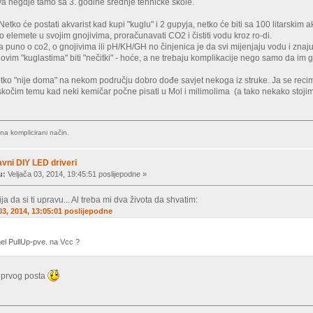
va negdje tamo sa 3. godine srednje tehničke škole.
. Netko će postati akvarist kad kupi "kuglu" i 2 gupyja, netko će biti sa 100 litarskim
o elemete u svojim gnojivima, proračunavati CO2 i čistiti vodu kroz ro-di.
 puno o co2, o gnojivima ili pH/KH/GH no činjenica je da svi mijenjaju vodu i znaj
 ovim "kuglastima" biti "nečitki" - hoće, a ne trebaju komplikacije nego samo da im g
tko "nije doma" na nekom području dobro dođe savjet nekoga iz struke. Ja se reci
skočim temu kad neki kemičar počne pisati u Mol i milimolima (a tako nekako stoji
a komplicirani način.
vni DIY LED driveri
u:
Veljača 03, 2014, 19:45:51 poslijepodne »
ija da si ti upravu... Al treba mi dva života da shvatim:
 03, 2014, 13:05:01 poslijepodne
tmel PullUp-pve. na Vcc ?
d prvog posta