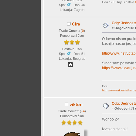
Lido 120L biljni i ostalo
Spol:
Dob: 46
Lokacija: Zagreb
Odg: Jednosta
Cira
«
Odgovori #8 
Trade Count:
(
0
)
Punopravni član
Odavno nisam pratio 
kasnije nasao jos j
Postova: 158
http://www.instructa
Spol:
Dob: 51
Lokacija: Beograd
Sinoc sam postavio 
https://www.akvarij
Cira
http://www.akvaristika.or
Odg: Jednosta
viktori
«
Odgovori #9 
Trade Count:
(
+4
)
Punopravni član
Wohoo \o/
Izvrstan clanak!