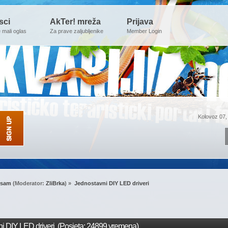
sci
AkTer! mreža
Prijava
e mali oglas
Za prave zaljubljenike
Member Login
Kolovoz 07,
 sam
(Moderator:
ZliBrka
) »
Jednostavni DIY LED driveri
i DIY LED driveri (Posjeta: 24899 vremena)