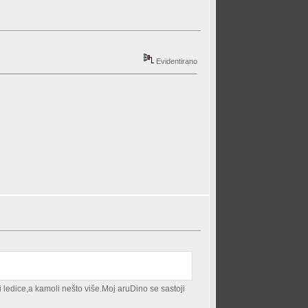
Evidentirano
i ledice,a kamoli nešto više.Moj aruDino se sastoji