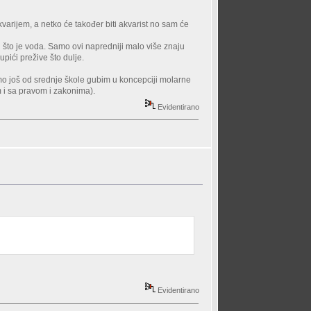
 akvarijem, a netko će također biti akvarist no sam će
u što je voda. Samo ovi napredniji malo više znaju
upići prežive što dulje.
mo još od srednje škole gubim u koncepciji molarne
m i sa pravom i zakonima).
Evidentirano
Evidentirano