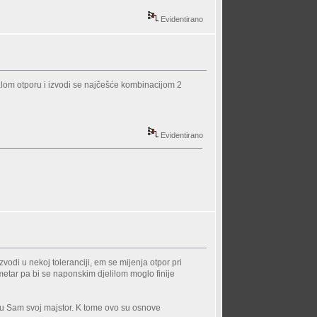
Evidentirano
malom otporu i izvodi se najčešće kombinacijom 2
Evidentirano
odi u nekoj toleranciji, em se mijenja otpor pri
metar pa bi se naponskim djelilom moglo finije
isu Sam svoj majstor. K tome ovo su osnove