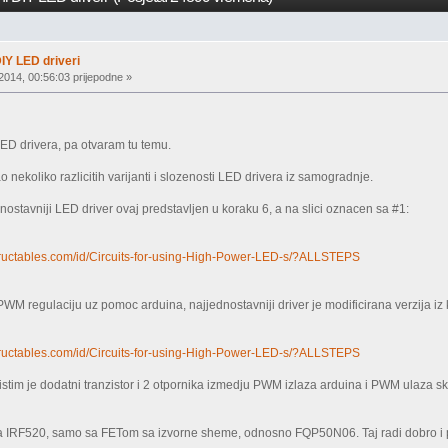
IY LED driveri
2014, 00:56:03 prijepodne »
ED drivera, pa otvaram tu temu.
nekoliko razlicitih varijanti i slozenosti LED drivera iz samogradnje.
nostavniji LED driver ovaj predstavljen u koraku 6, a na slici oznacen sa #1:
structables.com/id/Circuits-for-using-High-Power-LED-s/?ALLSTEPS
PWM regulaciju uz pomoc arduina, najjednostavniji driver je modificirana verzija iz
structables.com/id/Circuits-for-using-High-Power-LED-s/?ALLSTEPS
ristim je dodatni tranzistor i 2 otpornika izmedju PWM izlaza arduina i PWM ulaza s
 IRF520, samo sa FETom sa izvorne sheme, odnosno FQP50N06. Taj radi dobro i po