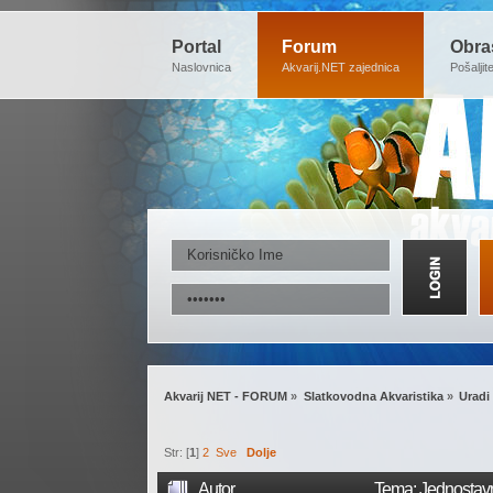
Portal
Forum
Obra
Naslovnica
Akvarij.NET zajednica
Pošaljit
Akvarij NET - FORUM
»
Slatkovodna Akvaristika
»
Uradi
Str: [
1
]
2
Sve
Dolje
Autor
Tema: Jednostavn