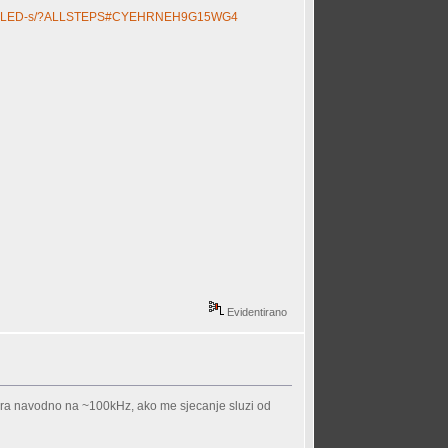
h-Power-LED-s/?ALLSTEPS#CYEHRNEH9G15WG4
Evidentirano
lira navodno na ~100kHz, ako me sjecanje sluzi od