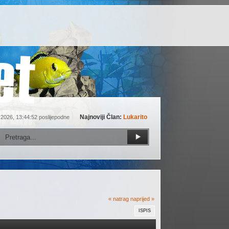
Najnoviji Član:
Lukarito
 2026, 13:44:52 poslijepodne
« natrag
naprijed »
ISPIS