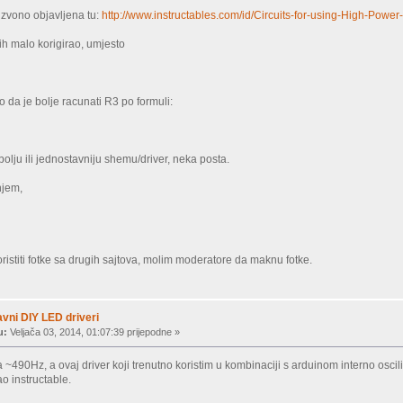
izvono objavljena tu:
http://www.instructables.com/id/Circuits-for-using-Hig
ih malo korigirao, umjesto
o da je bolje racunati R3 po formuli:
olju ili jednostavniju shemu/driver, neka posta.
njem,
ristiti fotke sa drugih sajtova, molim moderatore da maknu fotke.
vni DIY LED driveri
u:
Veljača 03, 2014, 01:07:39 prijepodne »
490Hz, a ovaj driver koji trenutno koristim u kombinaciji s arduinom interno osci
o instructable.