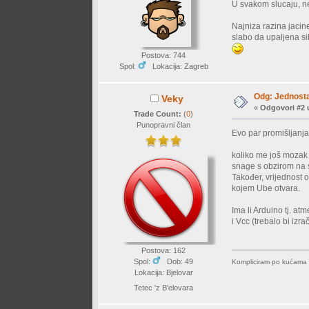
U svakom slucaju, n
Najniza razina jacine
slabo da upaljena si
Postova: 744
Spol:
Lokacija: Zagreb
Odg: Jednosta
Veky
«
Odgovori #2 
Trade Count:
(
0
)
Punopravni član
Evo par promišljanja
koliko me još mozak s
snage s obzirom na str
Također, vrijednost o
kojem Ube otvara.
Ima li Arduino tj. a
i Vcc (trebalo bi iz
Postova: 162
Spol:
Dob: 49
Kompliciram po kućama n
Lokacija: Bjelovar
Tetec 'z B'elovara