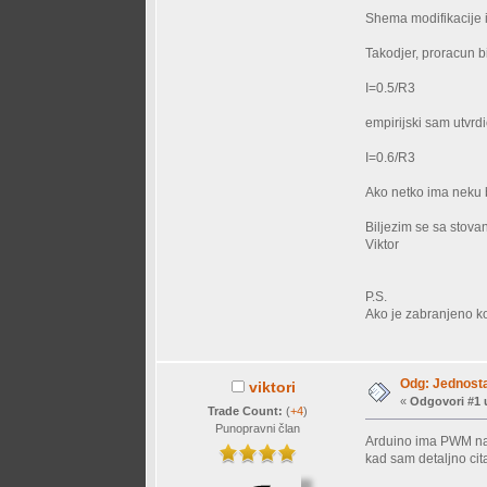
Shema modifikacije 
Takodjer, proracun b
I=0.5/R3
empirijski sam utvrdi
I=0.6/R3
Ako netko ima neku b
Biljezim se sa stova
Viktor
P.S.
Ako je zabranjeno ko
Odg: Jednosta
viktori
«
Odgovori #1 
Trade Count:
(
+4
)
Punopravni član
Arduino ima PWM na ~
kad sam detaljno cita