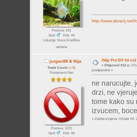
http://www.akvarij.ne
Postova: 541
Spol:
Dob: 44
Lokacija: Nova Gradiška
adriana
Odg: Pro DIY kit co2
jurgen88 & Nija
«
Odgovori #12 u:
Ožuj
Trade Count:
(
+6
)
poslijepodne »
Punopravni član
ne narucujte, 
drzi, ne vjeru
tome kako su 
izvucem, boce 
«
Zadnja izmjena: Ožujak 06, 
Postova: 1072
Spol:
Dob: 49