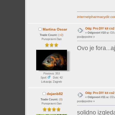
internetpharmacydir.c
Odg: Pro DIY kit co2
Martina Oscar
«
Odgovori #10 u:
Ožuj
Trade Count:
(
+2
)
poslijepodne »
Punopravni član
Ovo je fora...
Postova: 353
Spol:
Dob: 42
Lokacija: Zagreb
Odg: Pro DIY kit co2
dejanb82
«
Odgovori #11 u:
Ožuj
Trade Count:
(
0
)
poslijepodne »
Punopravni član
solidno izgled