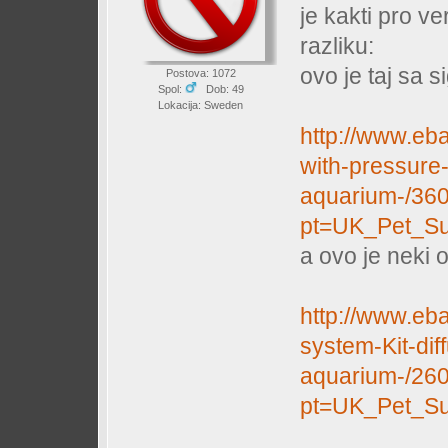
je kakti pro v
razliku:
ovo je taj sa s
Postova: 1072
Spol:
Dob: 49
Lokacija: Sweden
http://www.eb
with-pressure
aquarium-/36
pt=UK_Pet_Su
a ovo je neki 
http://www.eb
system-Kit-dif
aquarium-/26
pt=UK_Pet_Su