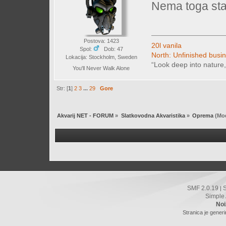
Nema toga sta
Postova: 1423
20l vanila
Spol:
Dob: 47
North: Unfinished busi
Lokacija: Stockholm, Sweden
“Look deep into nature,
You'll Never Walk Alone
Str: [
1
]
2
3
...
29
Gore
Akvarij NET - FORUM
»
Slatkovodna Akvaristika
»
Oprema
(Mod
SMF 2.0.19
|
Simple
Noi
Stranica je gener