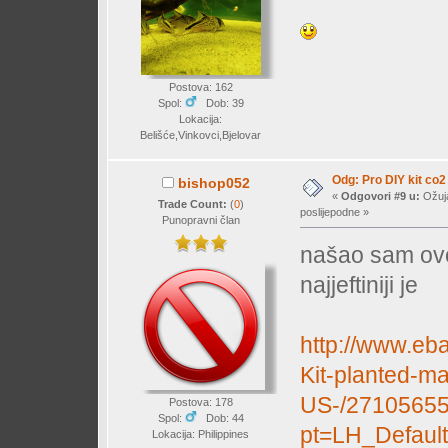
Postova: 162
Spol:
Dob: 39
Lokacija:
Belišće,Vinkovci,Bjelovar
Odg: Pro DIY kit co2
bishop052
«
Odgovori #9 u:
Ožuja
Trade Count:
(
0
)
poslijepodne »
Punopravni član
našao sam ovo
najjeftiniji je
http://www.eb
Kit-planted-m
US-/2710565
Postova: 178
Spol:
Dob: 44
pt=LH_Defaul
Lokacija: Philippines