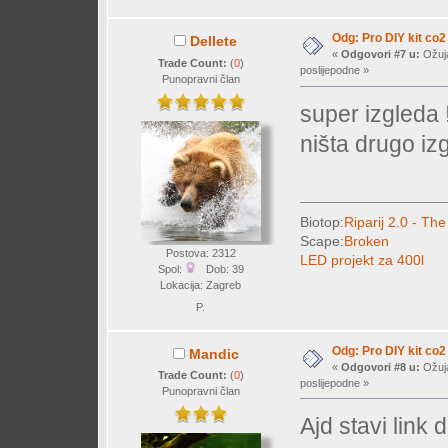
Odg: Pro DIY kit co2
Dellete
«
Odgovori #7 u:
Ožuja
Trade Count:
(
0
)
poslijepodne »
Punopravni član
super izgleda 
ništa drugo iz
Biotop:
Riparij 2.0 - The
Scape:
Broken
Postova: 2312
LED projekt za 400l
Spol:
Dob: 39
Lokacija: Zagreb
P.
Odg: Pro DIY kit co2
Mandic
«
Odgovori #8 u:
Ožuja
Trade Count:
(
0
)
poslijepodne »
Punopravni član
Ajd stavi link