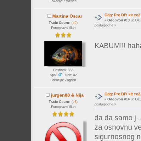
Lokacija: Sweden
Odg: Pro DIY kit co2
Martina Oscar
«
Odgovori #13 u:
Ožuj
Trade Count:
(
+2
)
poslijepodne »
Punopravni član
KABUM!!! ha
Postova: 353
Spol:
Dob: 42
Lokacija: Zagreb
Odg: Pro DIY kit co2
jurgen88 & Nija
«
Odgovori #14 u:
Ožuj
Trade Count:
(
+6
)
poslijepodne »
Punopravni član
da da samo j...
za osnovnu ver
sigurnosnog n