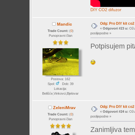
DIY CO2 difuzor
Odg: Pro DIY kit co2
Mandic
«
Odgovori #23 u:
Ožuj
Trade Count:
(
0
)
poslijepodne »
Punopravni član
Potpisujem pit
Postova: 162
Spol:
Dob: 39
Lokacija:
Belišće,Vinkovci,Bjelovar
Odg: Pro DIY kit co2
ZeleniMrav
«
Odgovori #24 u:
Ožuj
Trade Count:
(
0
)
poslijepodne »
Punopravni član
Zanimljiva te