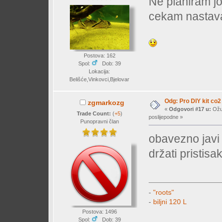
Ne planiram jo
cekam nastavak
Postova: 162
Spol:
Dob: 39
Lokacija:
Belišće,Vinkovci,Bjelovar
Odg: Pro DIY kit co2
zgmarkozg
«
Odgovori #17 u:
Ožuj
Trade Count:
(
+5
)
poslijepodne »
Punopravni član
obavezno javi
držati pristisak
-
"roots"
-
biljni 120 L
Postova: 1496
Spol:
Dob: 39