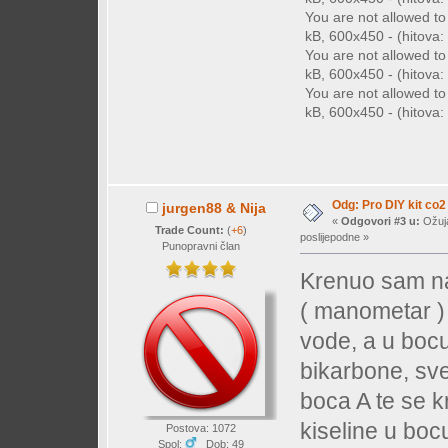
You are not allowed t
kB, 600x450 - (hitova: 
You are not allowed t
kB, 600x450 - (hitova: 
You are not allowed t
kB, 600x450 - (hitova: 
Odg: Pro DIY kit co2
jurgen88 & Nija
«
Odgovori #3 u:
Ožuja
Trade Count:
(
+6
)
poslijepodne »
Punopravni član
Krenuo sam na
( manometar ) 
vode, a u bocu
bikarbone, sve
boca A te se k
kiseline u bocu
Postova: 1072
Spol:
Dob: 49