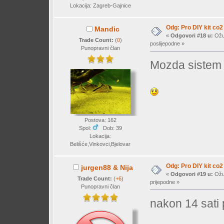
Lokacija: Zagreb-Gajnice
Odg: Pro DIY kit co2
Mandic
«
Odgovori #18 u:
Ožuj
Trade Count:
(
0
)
poslijepodne »
Punopravni član
Mozda sistem 
Postova: 162
Spol:
Dob: 39
Lokacija:
Belišće,Vinkovci,Bjelovar
Odg: Pro DIY kit co2
jurgen88 & Nija
«
Odgovori #19 u:
Ožuj
Trade Count:
(
+6
)
prijepodne »
Punopravni član
nakon 14 sati p