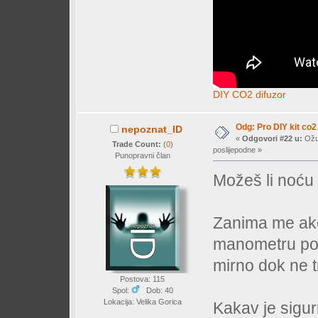
DIY CO2 difuzor
Odg: Pro DIY kit co2
nepoznat_ID
«
Odgovori #22 u:
Ožuj
Trade Count:
(
0
)
poslijepodne »
Punopravni član
Možeš li noću 
Zanima me ako
manometru počn
mirno dok ne 
Postova: 115
Spol:
Dob: 40
Lokacija: Velika Gorica
Kakav je sigur