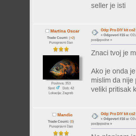
seller je isti
Odg: Pro DIY kit co2
Martina Oscar
«
Odgovori #15 u:
Ožuj
Trade Count:
(
+2
)
poslijepodne »
Punopravni član
Znaci tvoj je 
Ako je onda je 
mislim da nije
Postova: 353
veliki pritisak
Spol:
Dob: 42
Lokacija: Zagreb
Odg: Pro DIY kit co2
Mandic
«
Odgovori #16 u:
Ožuj
Trade Count:
(
0
)
poslijepodne »
Punopravni član