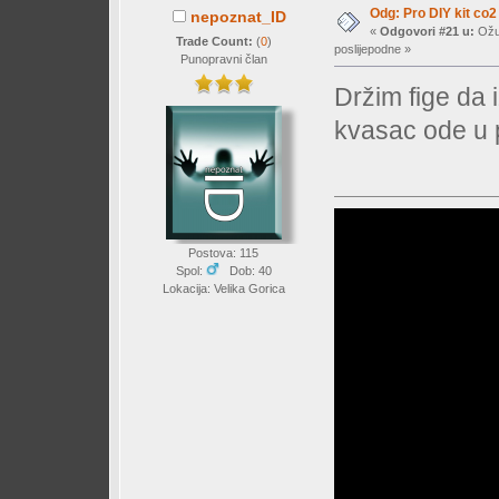
Odg: Pro DIY kit co2
nepoznat_ID
«
Odgovori #21 u:
Ožuj
Trade Count:
(
0
)
poslijepodne »
Punopravni član
Držim fige da i
kvasac ode u 
Postova: 115
Spol:
Dob: 40
Lokacija: Velika Gorica