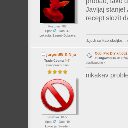
probao, tako d
Javljaj stanje
recept slozit 
Postova: 707
Spol:
Dob: 47
Lokacija: Zagreb Dubrava
„Ljudi su kao školjke...
Odg: Pro DIY kit co2
jurgen88 & Nija
«
Odgovori #6 u:
Ožuja
Trade Count:
(
+6
)
poslijepodne »
Punopravni član
nikakav prob
Postova: 1072
Spol:
Dob: 49
Lokacija: Sweden