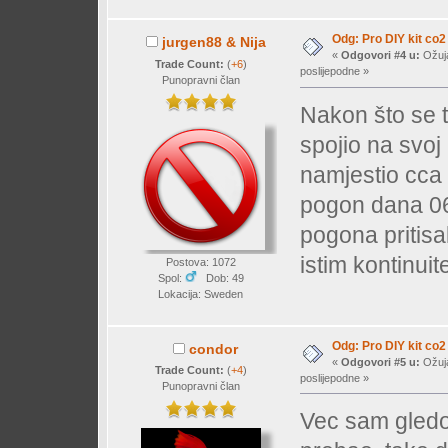
Odg: Pro DIY kit co2
jurgen88 & Nija
«
Odgovori #4 u:
Ožuja
Trade Count:
(
+6
)
poslijepodne »
Punopravni član
Nakon što se t
spojio na svoj 
namjestio cca
pogon dana 06
pogona pritisak
istim kontinuit
Postova: 1072
Spol:
Dob: 49
Lokacija: Sweden
Odg: Pro DIY kit co2
condor
«
Odgovori #5 u:
Ožuja
Trade Count:
(
+4
)
poslijepodne »
Punopravni član
Vec sam gledo 