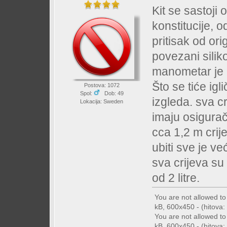
Kit se sastoji 
konstitucije, 
pritisak od or
povezani silik
manometar je me
Što se tiće igl
Postova: 1072
Spol:
Dob: 49
izgleda. sva cr
Lokacija: Sweden
imaju osigurače
cca 1,2 m crije
ubiti sve je v
sva crijeva su
od 2 litre.
You are not allowed t
kB, 600x450 - (hitova:
You are not allowed t
kB, 600x450 - (hitova: 