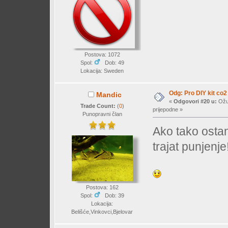
Postova: 1072
Spol:
Dob: 49
Lokacija: Sweden
Odg: Pro DIY kit co2
Mandic
«
Odgovori #20 u:
Ožuj
Trade Count:
(
0
)
prijepodne »
Punopravni član
Ako tako osta
trajat punjenje
Postova: 162
Spol:
Dob: 39
Lokacija:
Belišće,Vinkovci,Bjelovar