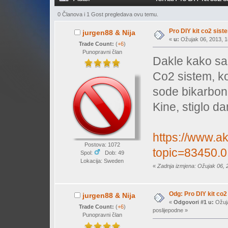
0 Članova i 1 Gost pregledava ovu temu.
Pro DIY kit co2 sist
jurgen88 & Nija
«
u:
Ožujak 06, 2013, 1
Trade Count:
(
+6
)
Punopravni član
Dakle kako sa
Co2 sistem, ko
sode bikarbone
Kine, stiglo da
https://www.ak
Postova: 1072
topic=83450.0
Spol:
Dob: 49
Lokacija: Sweden
«
Zadnja izmjena: Ožujak 06, 
Odg: Pro DIY kit co2
jurgen88 & Nija
«
Odgovori #1 u:
Ožuja
Trade Count:
(
+6
)
poslijepodne »
Punopravni član