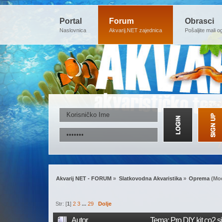
Portal
Forum
Obrasci
Naslovnica
Akvarij.NET zajednica
Pošaljite mali o
Akvarij NET - FORUM
»
Slatkovodna Akvaristika
»
Oprema
(Mod
Str: [
1
]
2
3
...
29
Dolje
Autor
Tema: Pro DIY kit co2 