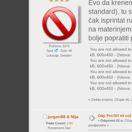
Evo da krenem 
standard), tu s
čak isprintat 
na materinjem
bolje popratit
Postova: 1072
You are not allowed t
Spol:
Dob: 49
kB, 600x450 - (hitova: 
Lokacija: Sweden
You are not allowed t
kB, 600x450 - (hitova:
You are not allowed t
kB, 600x450 - (hitova:
You are not allowed t
kB, 600x450 - (hitova:
«
Zadnja izmjena: Ožujak 06, 
Odg: Pro DIY kit co2
jurgen88 & Nija
«
Odgovori #2 u:
Ožuja
Trade Count:
(
+6
)
poslijepodne »
Punopravni član