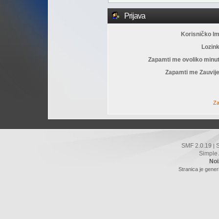
Prijava
Korisničko I
Lozin
Zapamti me ovoliko minu
Zapamti me Zauvije
Za
SMF 2.0.19
|
Simple
Noi
Stranica je gener