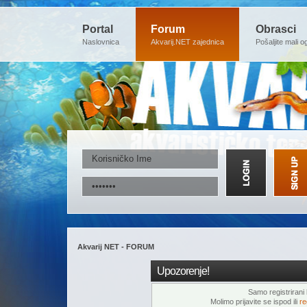
Portal
Forum
Obrasci
Naslovnica
Akvarij.NET zajednica
Pošaljite mali o
Akvarij NET - FORUM
Upozorenje!
Samo registrirani k
Molimo prijavite se ispod ili
re