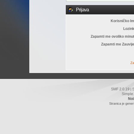
Prijava
Korisničko I
Lozin
Zapamti me ovoliko minu
Zapamti me Zauvije
Za
SMF 2.0.19
|
Simple
Noi
Stranica je gener