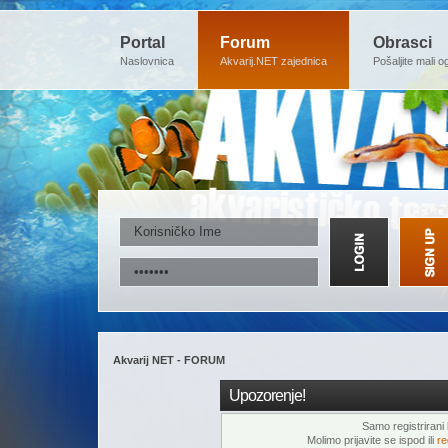
Portal
Forum
Obrasci
Naslovnica
Akvarij.NET zajednica
Pošaljite mali o
Akvarij NET - FORUM
Upozorenje!
Samo registrirani k
Molimo prijavite se ispod ili
re