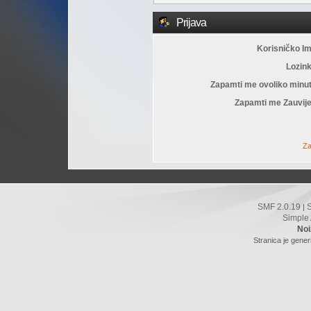
Prijava
Korisničko I
Lozin
Zapamti me ovoliko minu
Zapamti me Zauvije
Za
SMF 2.0.19
|
Simple
Noi
Stranica je gener