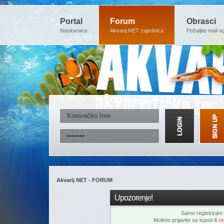
Portal
Forum
Obrasci
Naslovnica
Akvarij.NET zajednica
Pošaljite mali o
Akvarij NET - FORUM
Upozorenje!
Samo registrirani k
Molimo prijavite se ispod ili
re