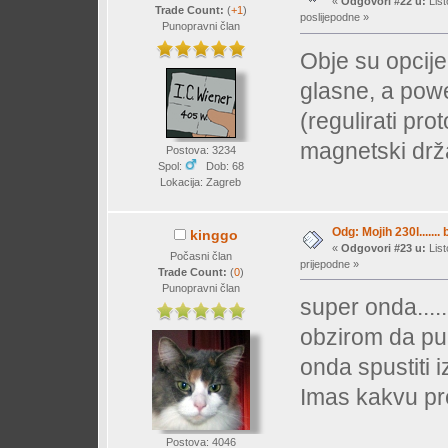
«
Odgovori #22 u:
List
Trade Count:
(
+1
)
poslijepodne »
Punopravni član
Obje su opcije
glasne, a pow
(regulirati pro
magnetski drža
Postova: 3234
Spol:
Dob: 68
Lokacija: Zagreb
Odg: Mojih 230l....... 
kinggo
«
Odgovori #23 u:
List
Počasni član
prijepodne »
Trade Count:
(
0
)
Punopravni član
super onda......
obzirom da p
onda spustiti i
Imas kakvu p
Postova: 4046