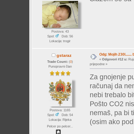
Postova: 43
Spol:
Dob: 56
Lokacija: trogir
Odg: Mojih 230l....... 
gstaraz
«
Odgovori #12 u:
Ruja
Trade Count:
(
0
)
prijepodne »
Punopravni član
Za gnojenje pu
računaj da nem
nebi trebalo bi
Pošto CO2 nis
Postova: 1165
nemaš, pa bi t
Spol:
Dob: 54
(osim ako podl
Lokacija: Rijeka
Pelcer po pelcer...