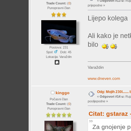
«
Odgovori #13 u:
Ruja
Trade Count:
(
0
)
prijepodne »
Punopravni član
Lijepo koleg
Ali kako je ne
bilo
Postova: 231
Spol:
Dob: 45
Lokacija: Varaždin
Varaždin
www.dneven.com
Odg: Mojih 230l....... 
kinggo
«
Odgovori #14 u:
Ruja
Počasni član
poslijepodne »
Trade Count:
(
0
)
Punopravni član
Citat: gstaraz
Za gnojenje p