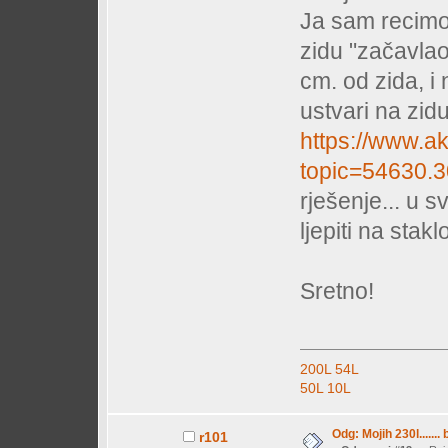
Ja sam recim
zidu "začavlao
cm. od zida, i
ustvari na zid
https://www.ak
topic=54630.3
rješenje... u 
ljepiti na stak
Sretno!
200L
54L
50L
10L
Odg: Mojih 230l....... 
r101