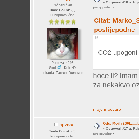
«
Odgovori #16 u:
Ruja
Počasni član
poslijepodne »
Trade Count:
(
0
)
Punopravni član
Citat: Marko_S
poslijepodne
CO2 upogoni s
Postova: 4046
Spol:
Dob: 49
Lokacija: Zagreb, Dumovec
hoce li? Imam
za nekakvo ozb
moje mocvare
Odg: Mojih 230l....... 
njivice
«
Odgovori #17 u:
Ruja
Trade Count:
(
0
)
poslijepodne »
Punopravni član