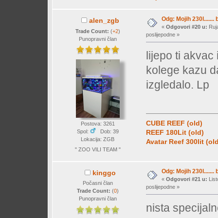
Odg: Mojih 230l....... 
alen_zgb
«
Odgovori #20 u:
Ruja
Trade Count:
(
+2
)
poslijepodne »
Punopravni član
lijepo ti akvac 
kolege kazu da
izgledalo. Lp
CUBE REEF (old)
Postova: 3261
Spol:
Dob: 39
REEF 180Lit (old)
Lokacija: ZGB
Avatar Reef 300lit (ol
" ZOO VILI TEAM "
Odg: Mojih 230l....... 
kinggo
«
Odgovori #21 u:
List
Počasni član
poslijepodne »
Trade Count:
(
0
)
Punopravni član
nista specijal