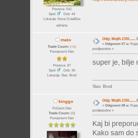
Postova: 541
Spol:
Dob: 44
Lokacija: Nova Gradiška
adriana
Odg: Mojih 230l....... 
mato
«
Odgovori #7 u:
Rujan
Trade Count:
(
+1
)
poslijepodne »
Punopravni član
super je, bilje
Postova: 87
Spol:
Dob: 39
Lokacija: Slav. Brod
Slav. Brod
Odg: Mojih 230l....... 
kinggo
«
Odgovori #8 u:
Rujan
Počasni član
poslijepodne »
Trade Count:
(
0
)
Punopravni član
Kaj bi preporuc
Kako sam do s