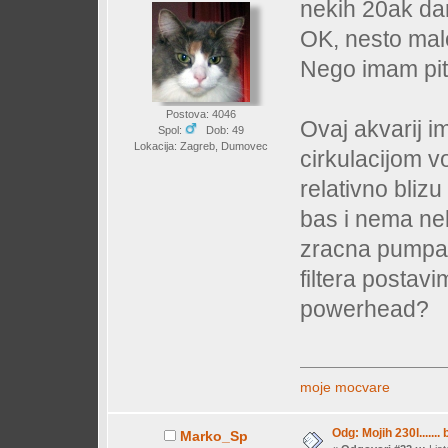
nekih 20ak da
OK, nesto malo
Nego imam pitanj
Postova: 4046
Ovaj akvarij 
Spol:
Dob: 49
Lokacija: Zagreb, Dumovec
cirkulacijom v
relativno bliz
bas i nema nek
zracna pumpa 
filtera postavi
powerhead?
moje mocvare
Odg: Mojih 230l....... 
Marko_Sp