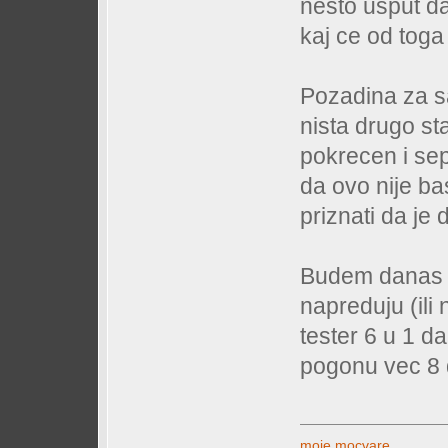
nesto usput d
kaj ce od toga
Pozadina za s
nista drugo stav
pokrecen i sep
da ovo nije b
priznati da je
Budem danas m
napreduju (ili 
tester 6 u 1 
pogonu vec 8 
moje mocvare