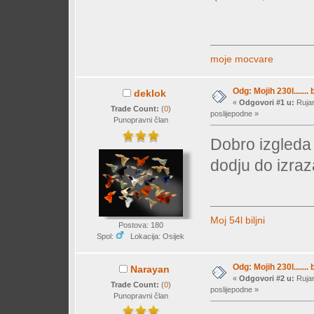
moje mocvare
Odg: Mojih 230l....... 
deklok
«
Odgovori #1 u:
Rujan
Trade Count:
(
0
)
poslijepodne »
Punopravni član
Dobro izgleda 
dodju do izraz
Moj 54l biljni
Postova: 180
Spol:
Lokacija: Osijek
Odg: Mojih 230l....... 
Narayan
«
Odgovori #2 u:
Rujan
Trade Count:
(
0
)
poslijepodne »
Punopravni član