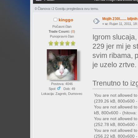
0 Članova i 2 Gostiju pregledava ovu temu.
Mojih 230l....... biljn
kinggo
«
u:
Rujan 11, 2011, 18:
Počasni član
Trade Count:
(
0
)
Igrom slucaja
Punopravni član
229 jer mi je 
svim ribama, p
je uzelo zrtve
Trenutno to izg
Postova: 4046
Spol:
Dob: 49
Lokacija: Zagreb, Dumovec
You are not allowed t
(239.26 kB, 800x600 - 
You are not allowed t
kB, 800x600 - (hitova:
You are not allowed t
(252.78 kB, 800x600 - 
You are not allowed t
(256.22 kB, 800x600 - 