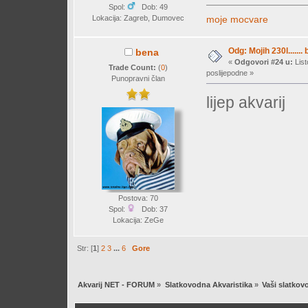
Spol:
Dob: 49
moje mocvare
Lokacija: Zagreb, Dumovec
Odg: Mojih 230l....... 
bena
«
Odgovori #24 u:
List
Trade Count:
(
0
)
poslijepodne »
Punopravni član
lijep akvarij
Postova: 70
Spol:
Dob: 37
Lokacija: ZeGe
Str: [
1
]
2
3
...
6
Gore
Akvarij NET - FORUM
»
Slatkovodna Akvaristika
»
Vaši slatkovo