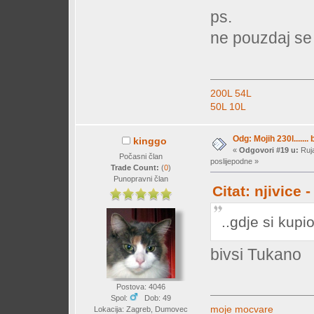
ps.
ne pouzdaj se 
200L
54L
50L
10L
Odg: Mojih 230l....... 
kinggo
«
Odgovori #19 u:
Ruja
Počasni član
poslijepodne »
Trade Count:
(
0
)
Punopravni član
Citat: njivice
..gdje si kup
bivsi Tukano
Postova: 4046
Spol:
Dob: 49
moje mocvare
Lokacija: Zagreb, Dumovec