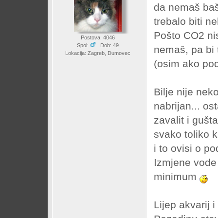
da nemaš baš 
trebalo biti n
Pošto CO2 ni
Postova: 4046
Spol:
Dob: 49
nemaš, pa bi 
Lokacija: Zagreb, Dumovec
(osim ako pod
Bilje nije nek
nabrijan... os
zavalit i guš
svako toliko 
i to ovisi o po
Izmjene vode 
minimum
Lijep akvarij 