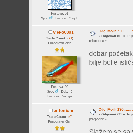
Postova: 51
Spol:
Lokacija: Osijek
Odg: Mojih 230l....... 
vjeko0801
«
Odgovori #10 u:
Ruja
Trade Count:
(
+1
)
prijepodne »
Punopravni član
dobar početak,
bilje bolje ist
Postova: 90
Spol:
Dob: 43
Lokacija: Požega
Odg: Mojih 230l....... 
antoniom
«
Odgovori #11 u:
Ruja
Trade Count:
(
0
)
prijepodne »
Punopravni član
Slažem se sa 