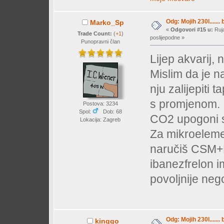
Odg: Mojih 230l....... 
Marko_Sp
«
Odgovori #15 u:
Ruja
Trade Count:
(
+1
)
poslijepodne »
Punopravni član
Lijep akvarij,
Mislim da je na
nju zalijepiti
s promjenom.
Postova: 3234
Spol:
Dob: 68
CO2 upogoni sv
Lokacija: Zagreb
Za mikroelement
naručiš CSM+B
ibanezfrelon i
povoljnije neg
Odg: Mojih 230l....... 
kinggo