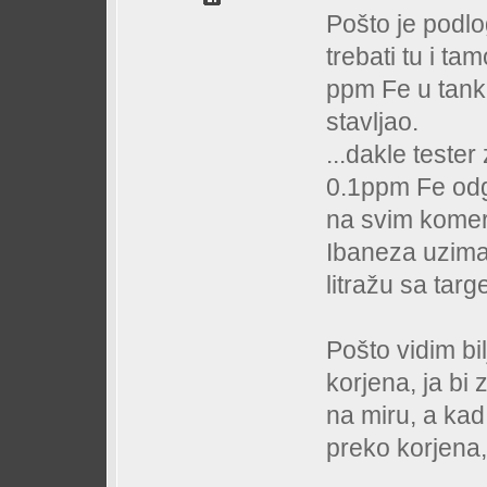
Pošto je podlo
trebati tu i ta
ppm Fe u tank
stavljao.
...dakle tester
0.1ppm Fe odg
na svim komerc
Ibaneza uzimaš
litražu sa tar
Pošto vidim bi
korjena, ja bi
na miru, a kad
preko korjena