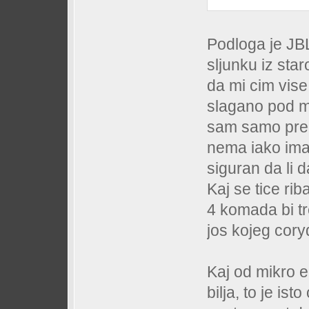
Podloga je JBL
sljunku iz sta
da mi cim vise
slagano pod mu
sam samo prek
nema iako imam
siguran da li d
Kaj se tice rib
4 komada bi tr
jos kojeg cory
Kaj od mikro el
bilja, to je i