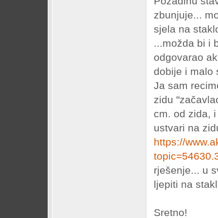
Pozadinu stav
zbunjuje... mo
sjela na stakl
...možda bi i 
odgovarao ako
dobije i malo 
Ja sam recim
zidu "začavla
cm. od zida, 
ustvari na zi
https://www.a
topic=54630.
rješenje... u
ljepiti na sta
Sretno!