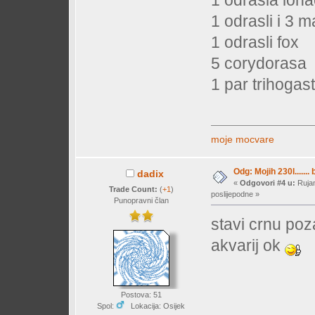
1 odrasli i 3 m
1 odrasli fox
5 corydorasa
1 par trihogas
moje mocvare
Odg: Mojih 230l....... 
dadix
«
Odgovori #4 u:
Rujan
Trade Count:
(
+1
)
poslijepodne »
Punopravni član
stavi crnu poz
akvarij ok
Postova: 51
Spol:
Lokacija: Osijek