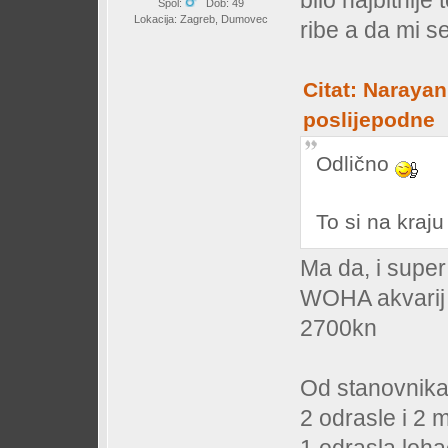
bilo najbitnije
Spol:
Dob: 49
Lokacija: Zagreb, Dumovec
ribe a da mi se
Citat: Narayan
poslijepodne
Odlično
To si na kraj
Ma da, i super 
WOHA akvarij 
2700kn
Od stanovnika
2 odrasle i 2
1 odrasla loh