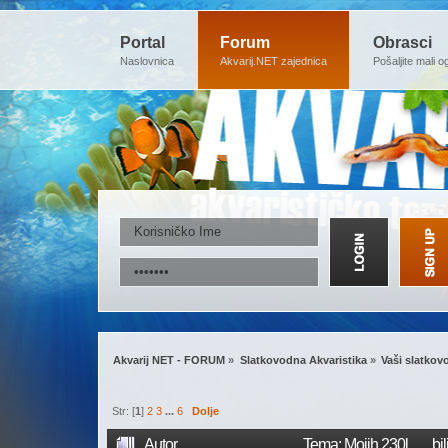
Portal
Forum
Obrasci
Naslovnica
Akvarij.NET zajednica
Pošaljite mali o
Akvarij NET - FORUM
»
Slatkovodna Akvaristika
»
Vaši slatkovo
Str: [
1
]
2
3
...
6
Dolje
Autor
Tema: Mojih 230l....... 