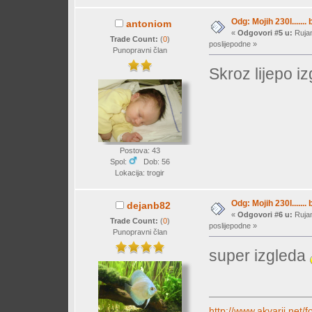
Odg: Mojih 230l....... 
antoniom
«
Odgovori #5 u:
Rujan
Trade Count:
(
0
)
poslijepodne »
Punopravni član
Skroz lijepo i
Postova: 43
Spol:
Dob: 56
Lokacija: trogir
Odg: Mojih 230l....... 
dejanb82
«
Odgovori #6 u:
Rujan
Trade Count:
(
0
)
poslijepodne »
Punopravni član
super izgleda
http://www.akvarij.ne