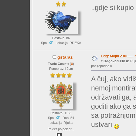
..gdje si kupi
Postova: 86
Spol:
Lokacija: RIJEKA
Odg: Mojih 230l....... 
gstaraz
«
Odgovori #18 u:
Ruja
Trade Count:
(
0
)
poslijepodne »
Punopravni član
A čuj, ako vid
nemoj montirat 
održavati ga, 
goditi ako ga 
Postova: 1165
sa potražnjom 
Spol:
Dob: 54
ustvari
Lokacija: Rijeka
Pelcer po pelcer...