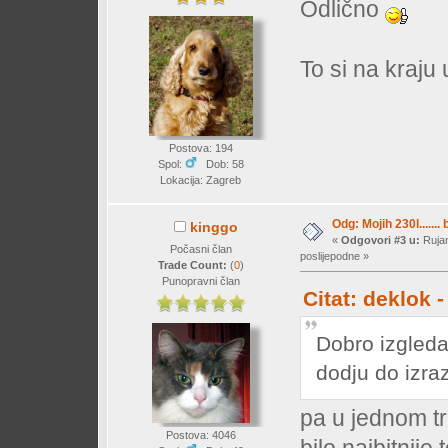
Odlično
To si na kraju
Postova: 194
Spol:
Dob: 58
Lokacija: Zagreb
Odg: Mojih 230l....... 
kinggo
«
Odgovori #3 u:
Rujan
Počasni član
poslijepodne »
Trade Count:
(
0
)
Punopravni član
Citat: deklok 
Dobro izgleda
dodju do izra
pa u jednom tr
Postova: 4046