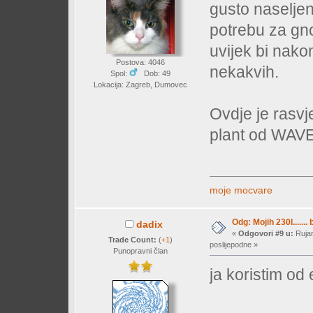
gusto naselje
potrebu za gn
uvijek bi nak
Postova: 4046
nekakvih.
Spol:
Dob: 49
Lokacija: Zagreb, Dumovec
Ovdje je rasvj
plant od WAVEa
moje mocvare
Odg: Mojih 230l....... 
dadix
«
Odgovori #9 u:
Rujan
Trade Count:
(
+1
)
poslijepodne »
Punopravni član
ja koristim od