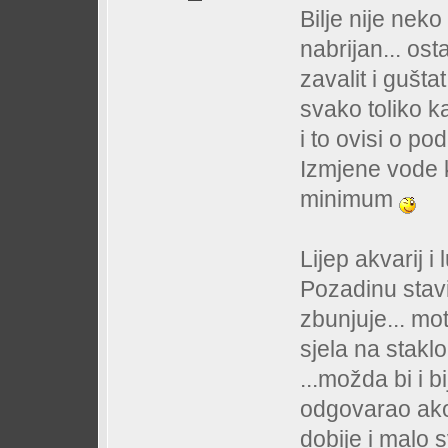
Bilje nije neko
nabrijan... ost
zavalit i gušt
svako toliko k
i to ovisi o pod
Izmjene vode k
minimum
Lijep akvarij i
Pozadinu stav
zbunjuje... mot
sjela na staklo
...možda bi i b
odgovarao ako 
dobije i malo s