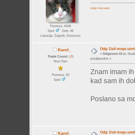
moje mocvare
Postova: 4046
Spol:
Dob: 49
Lokacija: Zagreb, Dumovec
Odg: Dali mogu uzeti
Karol_
«
Odgovori #2 u:
Stude
Trade Count:
(
0
)
poslijepodne »
Novi član
Znam imam ih 
Postova: 20
kad sam ih dobi
Spol:
Poslano sa mo
Odg: Dali mogu uzeti
Karol_