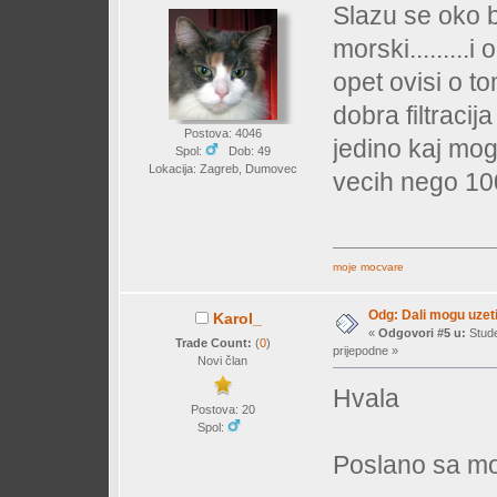
Slazu se oko bi
morski.........
opet ovisi o t
dobra filtracij
Postova: 4046
jedino kaj mogu 
Spol:
Dob: 49
Lokacija: Zagreb, Dumovec
vecih nego 10
moje mocvare
Odg: Dali mogu uzeti
Karol_
«
Odgovori #5 u:
Stude
Trade Count:
(
0
)
prijepodne »
Novi član
Hvala
Postova: 20
Spol:
Poslano sa mo