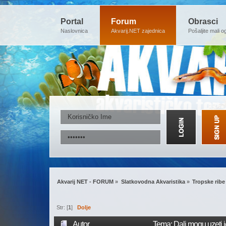
Portal
Forum
Obrasci
Naslovnica
Akvarij.NET zajednica
Pošaljite mali o
Akvarij NET - FORUM
»
Slatkovodna Akvaristika
»
Tropske ribe
Str: [
1
]
Dolje
Autor
Tema: Dali mogu uzeti j