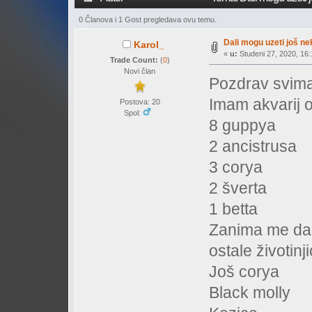
0 Članova i 1 Gost pregledava ovu temu.
Dali mogu uzeti još ne
Karol_
«
u:
Studeni 27, 2020, 16:
Trade Count:
(
0
)
Novi član
Pozdrav svim
Imam akvarij o
Postova: 20
Spol:
8 guppya
2 ancistrusa
3 corya
2 šverta
1 betta
Zanima me da l
ostale životinj
Još corya
Black molly