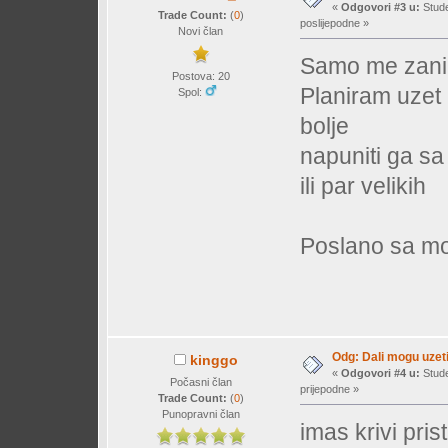
«
Odgovori #3 u:
Stude
Trade Count:
(
0
)
poslijepodne »
Novi član
Samo me zanim
Postova: 20
Planiram uzet 
Spol:
bolje
napuniti ga s
ili par velikih
Poslano sa mo
Odg: Dali mogu uzeti
kinggo
«
Odgovori #4 u:
Stude
Počasni član
prijepodne »
Trade Count:
(
0
)
Punopravni član
imas krivi pris