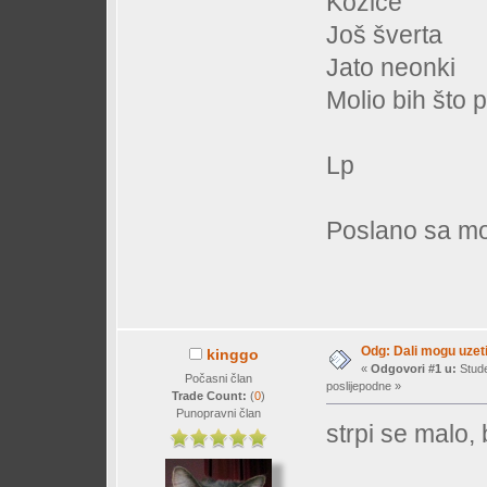
Kozice
Još šverta
Jato neonki
Molio bih što 
Lp
Poslano sa mo
Odg: Dali mogu uzeti
kinggo
«
Odgovori #1 u:
Stude
Počasni član
poslijepodne »
Trade Count:
(
0
)
Punopravni član
strpi se malo, b