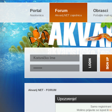
Portal
Forum
Obrasci
Naslovnica
Akvarij.NET zajednica
Pošaljite mali o
Akvarij NET - FORUM
Upozorenje!
Samo registrirani k
Molimo prijavite se ispod ili
re