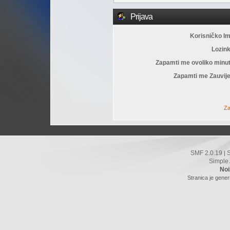
Prijava
Korisničko I
Lozin
Zapamti me ovoliko minu
Zapamti me Zauvije
Za
SMF 2.0.19
|
Simple
Noi
Stranica je gener