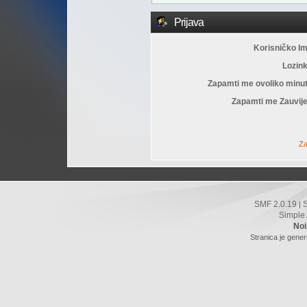
Prijava
Korisničko I
Lozin
Zapamti me ovoliko minu
Zapamti me Zauvije
Za
SMF 2.0.19
|
Simple
Noi
Stranica je gener