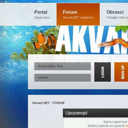
Portal
Forum
Obrasci
Naslovnica
Akvarij.NET zajednica
Pošaljite mali o
Akvarij NET - FORUM
Upozorenje!
Samo registrirani k
Molimo prijavite se ispod ili
re