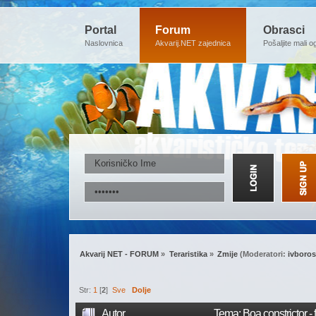
Portal
Forum
Obrasci
Naslovnica
Akvarij.NET zajednica
Pošaljite mali o
Akvarij NET - FORUM
»
Teraristika
»
Zmije
(Moderatori:
ivboro
Str:
1
[
2
]
Sve
Dolje
Autor
Tema: Boa constrictor - 