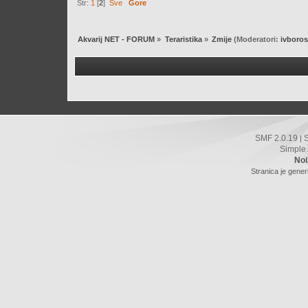
Str:
1
[
2
]
Sve
Gore
Akvarij NET - FORUM
»
Teraristika
»
Zmije
(Moderatori:
ivboro
SMF 2.0.19
|
Simple
Noi
Stranica je gener