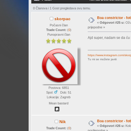
0 Članova i 1 Gost pregledava ovu temu.
Boa constrictor - fot
skorpac
«
Odgovori #25 u:
Ožuj
Počasni član
prijepodne »
Trade Count:
(
0
)
Punopravni član
Ajd super, nadam se da ću i 
https://www.instagram.com/skor
Tu mi se možete javiti
Postova: 6851
Spol:
Dob: 51
Lokacija: Zagreb
Mean bastard
Boa constrictor - fot
Nik
«
Odgovori #26 u:
Kolo
Trade Count:
(
0
)
poslijepodne »