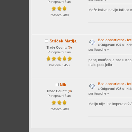
Punopravni član
Može kakva novija fotkica 
Postova: 480
Boa constrictor - fot
Striček Matija
«
Odgovori #27 u:
Kolo
Trade Count:
(
0
)
poslijepodne »
Punopravni član
pa taj mališan je sad u Kop
malo podsjetio...
Postova: 3456
Boa constrictor - fot
Nik
«
Odgovori #28 u:
Kolo
Trade Count:
(
0
)
poslijepodne »
Punopravni član
Matija nije li to imperator
Postova: 480