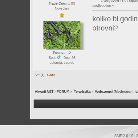
«
Odgovori #6 u:
Srpanj
Trade Count:
(
0
)
poslijepodne »
Novi član
koliko bi godin
otrovni?
Postova: 12
Spol:
Dob: 26
Lokacija: zagreb
Str: [
1
]
Gore
Akvarij NET - FORUM
»
Teraristika
»
Vodozemci
(Moderatori:
i
SMF 2.0.19
|