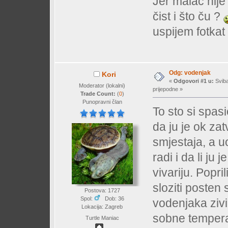
Jer malac nije 
čist i što ču ?
uspijem fotkat
Odg: vodenjak
Kori
«
Odgovori #1 u:
Sviba
Moderator (lokalni)
prijepodne »
Trade Count:
(
0
)
Punopravni član
To sto si spasi
da ju je ok zat
smjestaja, a u
radi i da li j
vivariju. Popr
sloziti posten
Postova: 1727
Spol:
Dob: 36
vodenjaka ziv
Lokacija: Zagreb
sobne tempera
Turtle Maniac