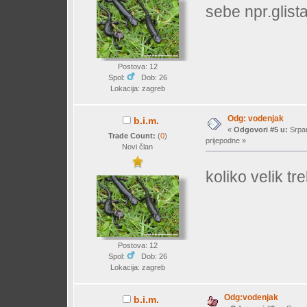
sebe npr.glis
Postova: 12
Spol:
Dob: 26
Lokacija: zagreb
Odg: vodenjak
b.i.m.
«
Odgovori #5 u:
Srpan
Trade Count:
(
0
)
prijepodne »
Novi član
koliko velik tre
Postova: 12
Spol:
Dob: 26
Lokacija: zagreb
Odg:vodenjak
b.i.m.