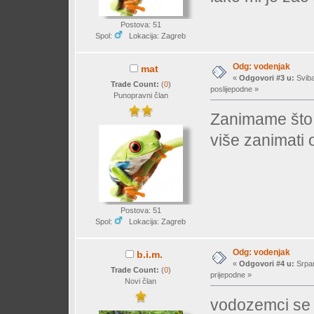
Postova: 51
Spol:
Lokacija: Zagreb
Odg: vodenjak
mat
«
Odgovori #3 u:
Sviba
Trade Count:
(
0
)
poslijepodne »
Punopravni član
Zanimame što 
više zanimati o 
Postova: 51
Spol:
Lokacija: Zagreb
Odg: vodenjak
b.i.m.
«
Odgovori #4 u:
Srpan
Trade Count:
(
0
)
prijepodne »
Novi član
vodozemci se 