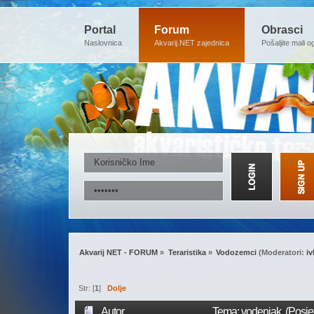
Portal
Forum
Obrasci
Naslovnica
Akvarij.NET zajednica
Pošaljite mali o
Akvarij NET - FORUM
»
Teraristika
»
Vodozemci
(Moderatori:
i
Str: [
1
]
Dolje
Autor
Tema: vodenjak (Posje