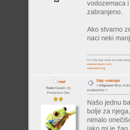
vodozemaca i 
zabranjeno.
Ako stvarno ze
naci neki manj
I'm only bad news for turtle kee
www.kornjace.com
www.akter.org
Odg: vodenjak
mat
«
Odgovori #2 u:
Sviba
Trade Count:
(
0
)
poslijepodne »
Punopravni član
Našo jednu bar
bolje za njega
nimalo onečiš
iako mi je žao