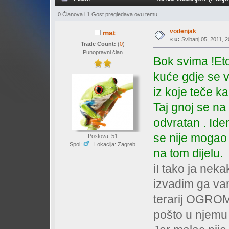
0 Članova i 1 Gost pregledava ovu temu.
vodenjak
mat
«
u:
Svibanj 05, 2011, 2
Trade Count:
(
0
)
Punopravni član
Bok svima !Et
kuće gdje se v
iz koje teče ka
Taj gnoj se na
odvratan . Ide
se nije mogao 
Postova: 51
Spol:
Lokacija: Zagreb
na tom dijelu.
iI tako ja ne
izvadim ga va
terarij OGROM
pošto u njemu