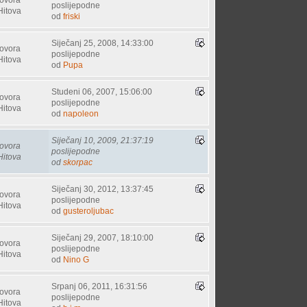
poslijepodne
Hitova
od
friski
Siječanj 25, 2008, 14:33:00
ovora
poslijepodne
Hitova
od
Pupa
Studeni 06, 2007, 15:06:00
ovora
poslijepodne
Hitova
od
napoleon
Siječanj 10, 2009, 21:37:19
ovora
poslijepodne
Hitova
od
skorpac
Siječanj 30, 2012, 13:37:45
ovora
poslijepodne
Hitova
od
gusteroljubac
Siječanj 29, 2007, 18:10:00
ovora
poslijepodne
Hitova
od
Nino G
Srpanj 06, 2011, 16:31:56
ovora
poslijepodne
Hitova