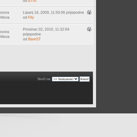
od
b.i.m.
ovora
Lipanj 16, 2009, 11:50:06 prijepodne
Hitova
od
Fily
Prosinac 02, 2010, 11:32:04
ovora
prijepodne
Hitova
od
BareST
Skoči na: