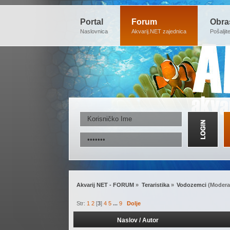
Portal
Forum
Obra
Naslovnica
Akvarij.NET zajednica
Pošaljit
Akvarij NET - FORUM
»
Teraristika
»
Vodozemci
(Modera
Str:
1
2
[
3
]
4
5
...
9
Dolje
Naslov
/
Autor