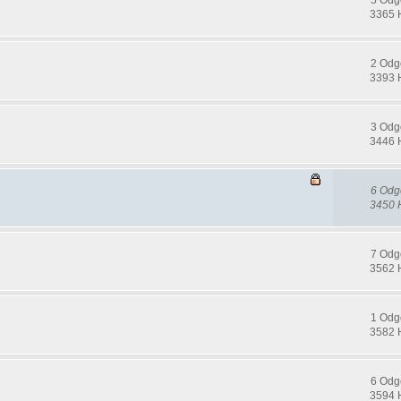
3365 
2 Odg
3393 
3 Odg
3446 
6 Odg
3450 
7 Odg
3562 
1 Odg
3582 
6 Odg
3594 