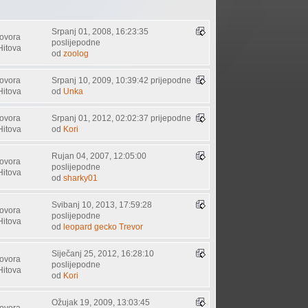
Srpanj 01, 2008, 16:23:35
ovora
poslijepodne
Hitova
od
zoolog
ovora
Srpanj 10, 2009, 10:39:42 prijepodne
Hitova
od
Unka
ovora
Srpanj 01, 2012, 02:02:37 prijepodne
Hitova
od
Kori
Rujan 04, 2007, 12:05:00
ovora
poslijepodne
Hitova
od
sharky01
Svibanj 10, 2013, 17:59:28
ovora
poslijepodne
Hitova
od
leopard gecko Trevor
Siječanj 25, 2012, 16:28:10
ovora
poslijepodne
Hitova
od
Kori
Ožujak 19, 2009, 13:03:45
ovora