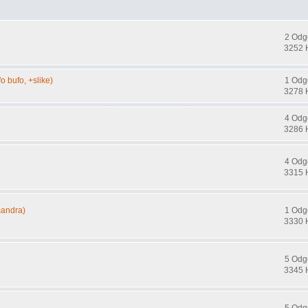
2 Odg
3252 
o bufo, +slike)
1 Odg
3278 
4 Odg
3286 
4 Odg
3315 
mandra)
1 Odg
3330 
5 Odg
3345 
5 Odg