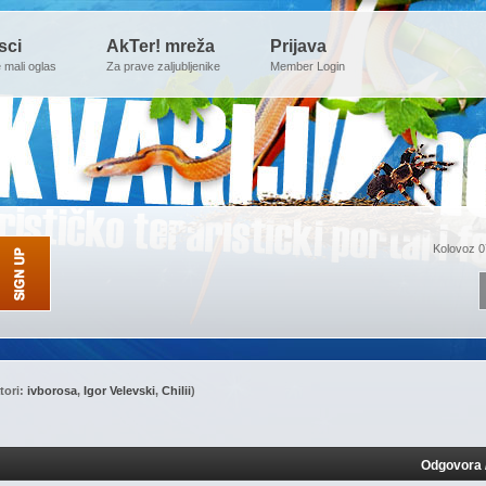
sci
AkTer! mreža
Prijava
e mali oglas
Za prave zaljubljenike
Member Login
Kolovoz 0
tori:
ivborosa
,
Igor Velevski
,
Chilii
)
Odgovora