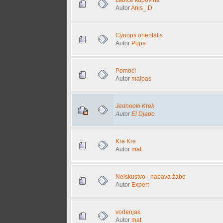
Autor
Anis_:D
Cynops orientalis
Autor
Pupa
Pomoć!
Autor
malpas
Jednooki Krek
Autor
El Djapo
Kre Kre
Autor
mat
Neiskustvo - nabava žabe
Autor
Expert
vodenjak
Autor
mat