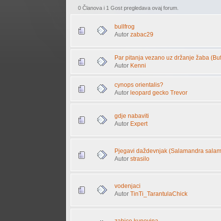
0 Članova i 1 Gost pregledava ovaj forum.
bullfrog
Autor
zabac29
Par pitanja vezano uz držanje žaba (Buf
Autor
Kenni
cynops orientalis?
Autor
leopard gecko Trevor
gdje nabaviti
Autor
Expert
Pjegavi daždevnjak (Salamandra sala
Autor
strasilo
vodenjaci
Autor
TinTi_TarantulaChick
zabice kupovina