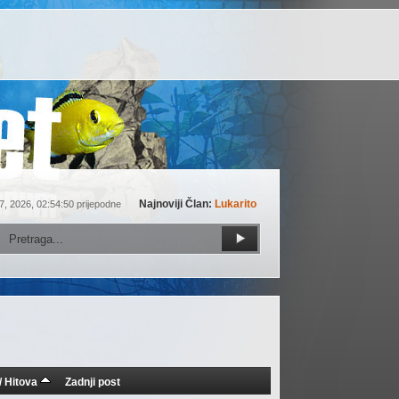
Najnoviji Član:
Lukarito
7, 2026, 02:54:50 prijepodne
/
Hitova
Zadnji post