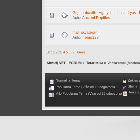
Gdje nabaviti _ Agalychnis_callidryas _
Autor
Ancient Reptiles
mali akvaterarij...
Autor
nemo123
Str:
1
2
[
3
]
4
5
...
9
Gore
Akvarij NET - FORUM
»
Teraristika
»
Vodozemci
(Modera
Normalna Tema
Zaključ
Stalna 
Popularna Tema (Više od 15 odgovora)
Anketa
Vrlo Popularna Tema (Više od 25 odgovora)