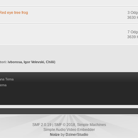
Red eye tree frog
3 Odg
3630 
7 Odg
3639 
tori:
ivborosa
,
Igor Velevski
,
Chilii
)
ana Tema
Tema
SMF 2.0.19
SMF © 2018
Simple Machines
|
,
Simple Audio Video Embedder
Noize
by
DzinerStudio