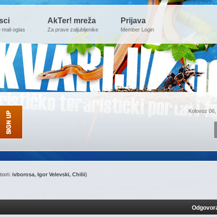
sci
AkTer! mreža
Prijava
e mali oglas
Za prave zaljubljenike
Member Login
Kolovoz 06,
tori:
ivborosa
,
Igor Velevski
,
Chilii
)
Odgovor