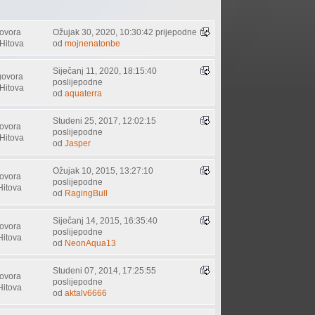
ovora
Ožujak 30, 2020, 10:30:42 prijepodne
Hitova
od
mojnenatonbe
Siječanj 11, 2020, 18:15:40
govora
poslijepodne
Hitova
od
aquaterra
Studeni 25, 2017, 12:02:15
ovora
poslijepodne
Hitova
od
Jasper
Ožujak 10, 2015, 13:27:10
ovora
poslijepodne
Hitova
od
RagingBull
Siječanj 14, 2015, 16:35:40
ovora
poslijepodne
Hitova
od
NeonAqua13
Studeni 07, 2014, 17:25:55
ovora
poslijepodne
Hitova
od
aktalv6666