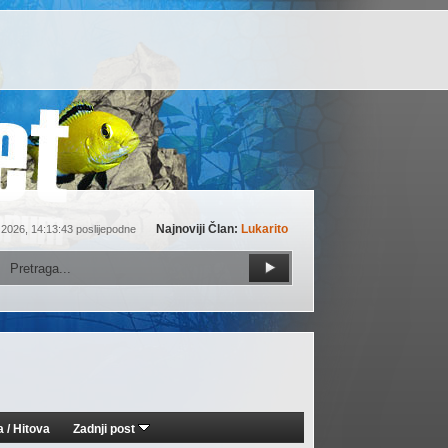
Najnoviji Član:
Lukarito
 2026, 14:13:43 poslijepodne
a
/
Hitova
Zadnji post