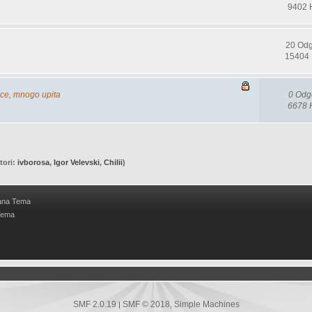
9402 
20 Od
15404 
ice, mnogo upita
0 Odg
6678 
tori:
ivborosa
,
Igor Velevski
,
Chilii
)
ana Tema
Tema
SMF 2.0.19
SMF © 2018
Simple Machines
|
,