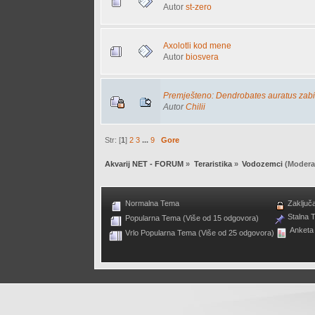
Autor
st-zero
Axolotli kod mene
Autor
biosvera
Premješteno: Dendrobates auratus zab
Autor
Chilii
Str: [
1
]
2
3
...
9
Gore
Akvarij NET - FORUM
»
Teraristika
»
Vodozemci
(Modera
Normalna Tema
Zaključ
Stalna 
Popularna Tema (Više od 15 odgovora)
Anketa
Vrlo Popularna Tema (Više od 25 odgovora)