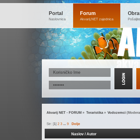
Portal
Forum
Obra
Naslovnica
Akvarij.NET zajednica
Pošaljit
Akvarij NET - FORUM
»
Teraristika
»
Vodozemci
(Modera
Str: [
1
]
2
3
...
9
Dolje
Naslov
/
Autor