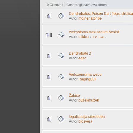
0 Članova i 1 Gost pregledava ovaj forum.
Dendrobates, Poison Dart frogs, strelič
Autor
mojnenatonbe
Ambystoma mexicanum-Axolotl
Autor
mikica
«
1
2
Sve
»
Dendrobate :)
Autor
egzo
Vodozemci na webu
Autor
RagingBull
Žabice
Autor
pužekmužek
legalizacija cites beba
Autor
biosvera