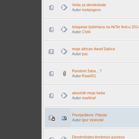
Voda za dendrobate
Autor
motangens
Izlaganje ljubimaca na AkTer fest-u 201
Autor
Chilii
moje african dwarf žabice
Autor
pac
Random žaba... ?
Autor
Raw001
aksolotli-moje bebe
Autor
martinaf
Premješteno: Pitanje
Autor
Igor Velevski
Dendrobates tinctorius azureus