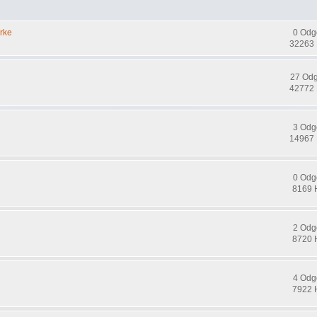
arke
0 Odg
32263 
27 Od
42772 
3 Odg
14967 
0 Odg
8169 
2 Odg
8720 
4 Odg
7922 