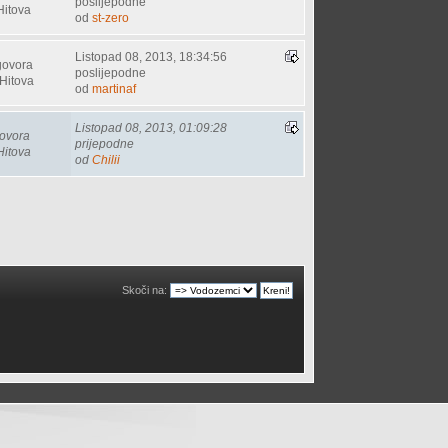
poslijepodne
Hitova
od
st-zero
Listopad 08, 2013, 18:34:56
govora
poslijepodne
Hitova
od
martinaf
Listopad 08, 2013, 01:09:28
ovora
prijepodne
Hitova
od
Chilii
Skoči na: