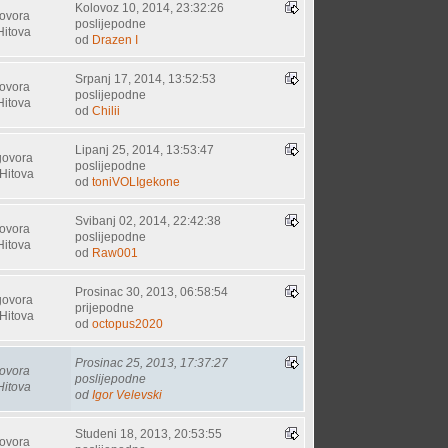
Kolovoz 10, 2014, 23:32:26
ovora
poslijepodne
Hitova
od
Drazen I
Srpanj 17, 2014, 13:52:53
ovora
poslijepodne
Hitova
od
Chilii
Lipanj 25, 2014, 13:53:47
govora
poslijepodne
Hitova
od
toniVOLIgekone
Svibanj 02, 2014, 22:42:38
ovora
poslijepodne
Hitova
od
Raw001
Prosinac 30, 2013, 06:58:54
govora
prijepodne
Hitova
od
octopus2020
Prosinac 25, 2013, 17:37:27
ovora
poslijepodne
Hitova
od
Igor Velevski
Studeni 18, 2013, 20:53:55
ovora