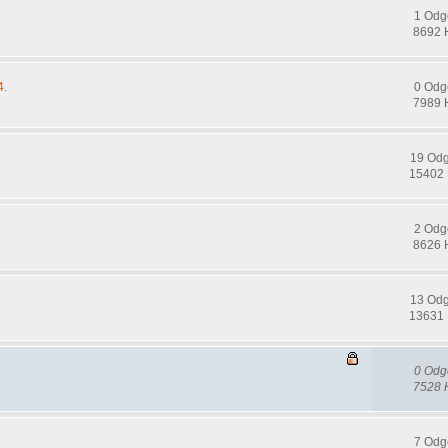
1 Odg
8692 
4.
0 Odg
7989 
19 Od
15402 
2 Odg
8626 
13 Od
13631 
0 Odg
7528 
7 Odg