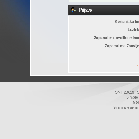
Prijava
Korisničko I
Lozin
Zapamti me ovoliko minu
Zapamti me Zauvije
Za
SMF 2.0.19
|
Simple
Noi
Stranica je gener