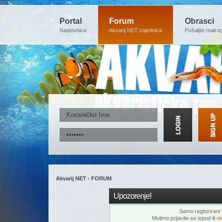
Portal
Forum
Obrasci
Naslovnica
Akvarij.NET zajednica
Pošaljite mali o
Akvarij NET - FORUM
Upozorenje!
Samo registrirani k
Molimo prijavite se ispod ili
re