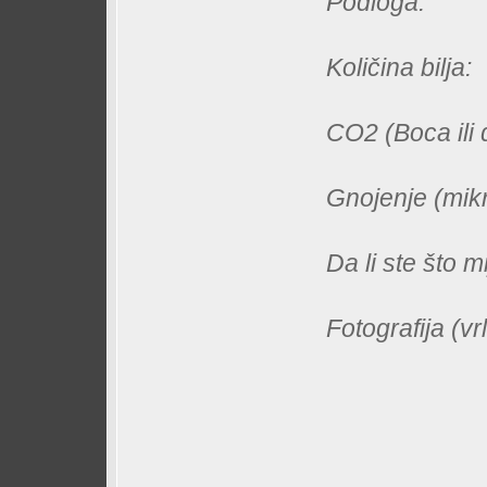
Podloga:
Količina bilja:
CO2 (Boca ili d
Gnojenje (mik
Da li ste što m
Fotografija (vr