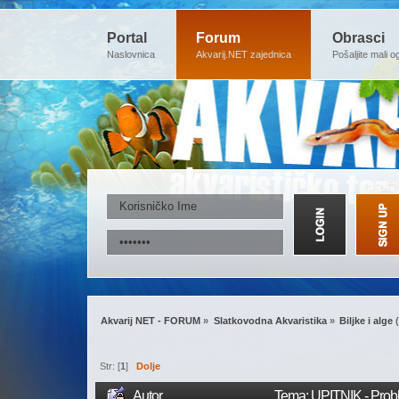
Portal
Forum
Obrasci
Naslovnica
Akvarij.NET zajednica
Pošaljite mali o
Akvarij NET - FORUM
»
Slatkovodna Akvaristika
»
Biljke i alge
(
Str: [
1
]
Dolje
Autor
Tema: UPITNIK - Probl