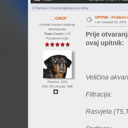
0 Članova i 1 Gost pregledava ovu temu.
UPITNIK - Problemi 
GROF
«
u:
Listopad 15, 2014, 
Urednik morske redakcije
Administrator
Prije otvaran
Trade Count:
(
+9
)
Punopravni član
ovaj upitnik:
Veličina akvar
Postova: 3101
Dob: 50 Lokacija: Split
Filtracija:
Rasvjeta (T5,