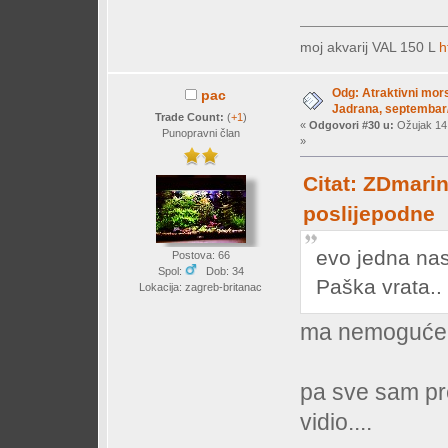
moj akvarij VAL 150 L
h
Odg: Atraktivni mors
pac
Jadrana, septembar/
Trade Count:
(
+1
)
«
Odgovori #30 u:
Ožujak 14,
Punopravni član
»
Citat: ZDmarin
poslijepodne
evo jedna na
Postova: 66
Spol:
Dob: 34
Paška vrata..
Lokacija: zagreb-britanac
ma nemoguće 
pa sve sam pr
vidio....