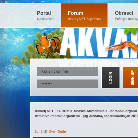
Portal
Forum
Obrasci
Naslovnica
Akvarij.NET zajednica
Pošaljite mali o
Akvarij NET - FORUM
»
Morska Akvaristika
»
Jadranski organizm
Atraktivni morski organizmi - jug Jadrana, septembar/rujan 2013
Str:
1
[
2
]
Sve
Dolje