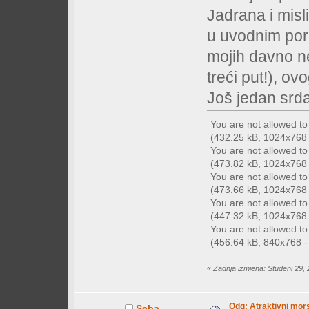
Jadrana i misl
u uvodnim por
mojih davno ne
treći put!), o
Još jedan srd
You are not allowed t
(432.25 kB, 1024x768 -
You are not allowed t
(473.82 kB, 1024x768 -
You are not allowed t
(473.66 kB, 1024x768 -
You are not allowed t
(447.32 kB, 1024x768 -
You are not allowed t
(456.64 kB, 840x768 - 
«
Zadnja izmjena: Studeni 29,
Odg: Atraktivni mors
Seba