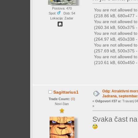
Postova: 470
You are not allowed t
Spol:
Dob: 54
(218.86 kB, 680x477 - 
Lokacija: Zadar
You are not allowed t
(260.34 kB, 500x375 - 
You are not allowed t
(264.97 kB, 450x338 - (
You are not allowed t
(257.69 kB, 500x375 - 
You are not allowed t
(210.61 kB, 600x450 - 
Odg: Atraktivni mors
Sagittarius1
Jadrana, septembar/
Trade Count:
(
0
)
«
Odgovori #37 u:
Travanj 04
Novi član
»
Svaka čast na 