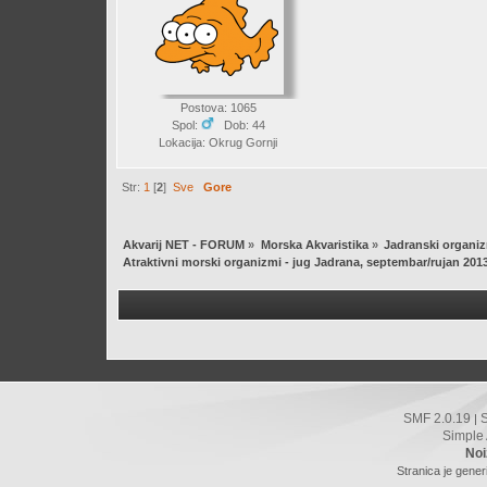
Postova: 1065
Spol:
Dob: 44
Lokacija: Okrug Gornji
Str:
1
[
2
]
Sve
Gore
Akvarij NET - FORUM
»
Morska Akvaristika
»
Jadranski organizm
Atraktivni morski organizmi - jug Jadrana, septembar/rujan 2013
SMF 2.0.19
|
Simple
Noi
Stranica je gener