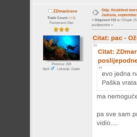
Odg: Atraktivni mors
ZDmarinero
Jadrana, septembar/
Trade Count:
(
+1
)
«
Odgovori #32 u:
Ožujak 15,
Punopravni član
poslijepodne »
Citat: pac - O
Citat: ZDmar
poslijepodn
Postova: 268
Spol:
Lokacija: Zadar
evo jedna n
Paška vrata
ma nemoguće 
pa sve sam pr
vidio....