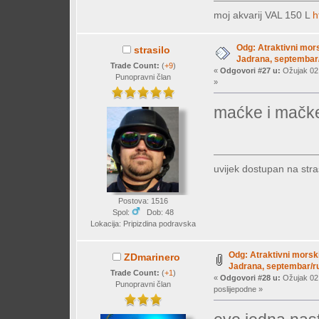
moj akvarij VAL 150 L
h
Odg: Atraktivni mors
strasilo
Jadrana, septembar/
Trade Count:
(
+9
)
«
Odgovori #27 u:
Ožujak 02,
Punopravni član
»
maćke i mačke
uvijek dostupan na
str
Postova: 1516
Spol:
Dob: 48
Lokacija: Pripizdina podravska
Odg: Atraktivni morski
ZDmarinero
Jadrana, septembar/ru
Trade Count:
(
+1
)
«
Odgovori #28 u:
Ožujak 02,
Punopravni član
poslijepodne »