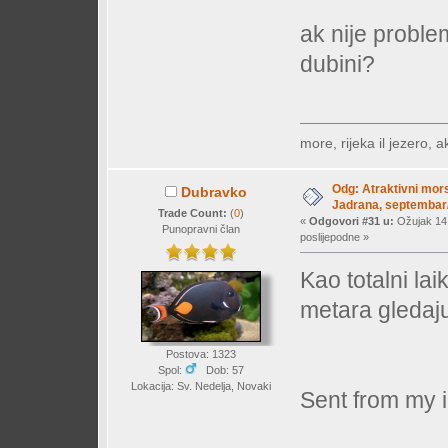
ak nije problem
dubini?
more, rijeka il jezero, a
Odg: Atraktivni mors
Dubravko
Jadrana, septembar/
Trade Count:
(
0
)
«
Odgovori #31 u:
Ožujak 14,
Punopravni član
poslijepodne »
Kao totalni lai
metara gledaju
Postova: 1323
Spol:
Dob: 57
Lokacija: Sv. Nedelja, Novaki
Sent from my 