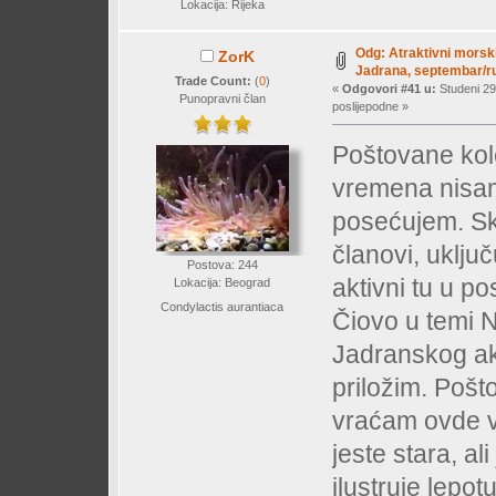
Lokacija: Rijeka
Odg: Atraktivni morski
ZorK
Jadrana, septembar/ru
Trade Count:
(
0
)
«
Odgovori #41 u:
Studeni 29
Punopravni član
poslijepodne »
Poštovane kol
vremena nisam
posećujem. Sko
članovi, uklju
Postova: 244
aktivni tu u po
Lokacija: Beograd
Condylactis aurantiaca
Čiovo u temi N
Jadranskog akv
priložim. Poš
vraćam ovde v
jeste stara, al
ilustruje lepo