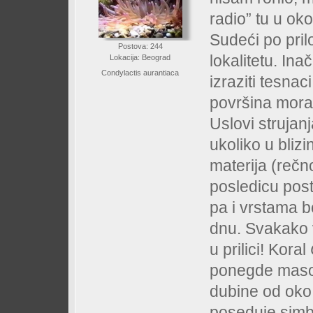
radio” tu u oko
Sudeći po pril
Postova: 244
lokalitetu. In
Lokacija: Beograd
Condylactis aurantiaca
izraziti tesnaci
površina mora
Uslovi strujan
ukoliko u blizin
materija (rečn
posledicu post
pa i vrstama 
dnu. Svakako v
u prilici! Koral
ponegde maso
dubine od oko
poseduje sim