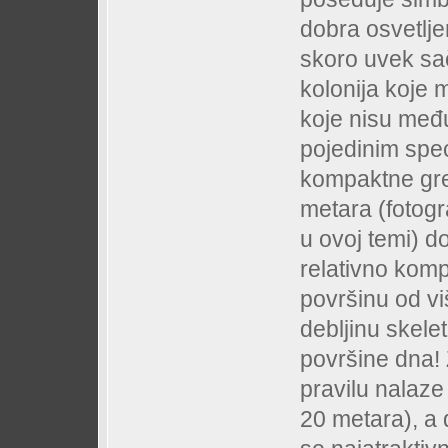
dobra osvetlje
skoro uvek sa
kolonija koje m
koje nisu međ
pojedinim spec
kompaktne gre
metara (fotogr
u ovoj temi) d
relativno kom
površinu od vi
debljinu skele
površine dna! 
pravilu nalaze
20 metara), a 