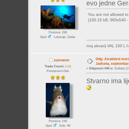
evo jedne Ger
You are not allowed t
(100.15 kB, 960x540 - 
Postova: 268
Spol:
Lokacija: Zadar
moj akvarij VAL 150 L
h
Odg: Atraktivni mors
zzorann
Jadrana, septembar/
Trade Count:
(
+2
)
«
Odgovori #40 u:
Svibanj 12
Punopravni član
Stvarno ima li
Postova: 240
Spol:
Dob: 48