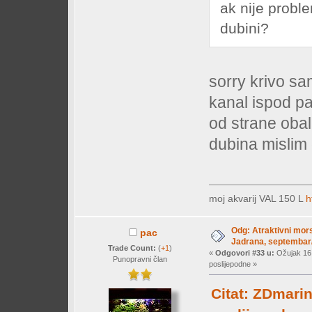
ak nije proble
dubini?
sorry krivo s
kanal ispod p
od strane obal
dubina mislim
moj akvarij VAL 150 L
h
Odg: Atraktivni mors
pac
Jadrana, septembar/
Trade Count:
(
+1
)
«
Odgovori #33 u:
Ožujak 16,
Punopravni član
poslijepodne »
Citat: ZDmarin