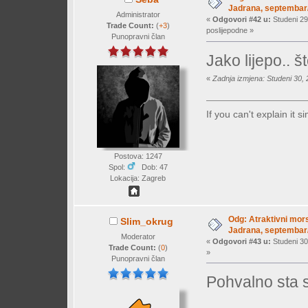
Jadrana, septembar/
Administrator
«
Odgovori #42 u:
Studeni 29
Trade Count:
(
+3
)
poslijepodne »
Punopravni član
Jako lijepo.. št
«
Zadnja izmjena: Studeni 30,
If you can't explain it 
Postova: 1247
Spol:
Dob: 47
Lokacija: Zagreb
Odg: Atraktivni mors
Slim_okrug
Jadrana, septembar/
Moderator
«
Odgovori #43 u:
Studeni 30
Trade Count:
(
0
)
»
Punopravni član
Pohvalno sta 