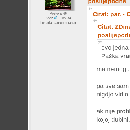
poslijepodne
Citat: pac -
Postova: 66
Spol:
Dob: 34
Lokacija: zagreb-britanac
Citat: ZDma
poslijepod
evo jedna
Paška vrat
ma nemoguć
pa sve sam 
nigdje vidio.
ak nije prob
kojoj dubini