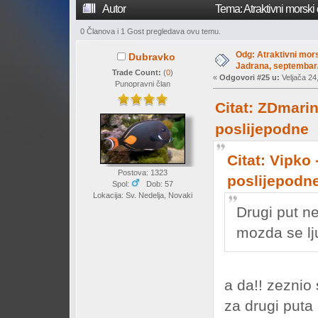
Autor
Tema: Atraktivni morski
vremena)
0 Članova i 1 Gost pregledava ovu temu.
Odg: Atraktivni mors
Dubravko
Jadrana, septembar/
Trade Count:
(
0
)
«
Odgovori #25 u:
Veljača 24
Punopravni član
Citat: ZDmarin
poslijepodne
Citat: Vipko 
Postova: 1323
poslijepodn
Spol:
Dob: 57
Lokacija: Sv. Nedelja, Novaki
Drugi put ne
mozda se lju
a da!! zeznio
za drugi puta 