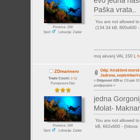
evo jedna nas
Paška vrata..
You are not allowed t
Postova: 268
(134.34 kB, 800x600 - 
Spol:
Lokacija: Zadar
moj akvarij VAL 150 L
h
Odg: Atraktivni morski
ZDmarinero
Jadrana, septembar/ru
Trade Count:
(
+1
)
«
Odgovori #29 u:
Ožujak 02,
Punopravni član
poslijepodne »
jedna Gorgoni
Molat- Makna
You are not allowed t
Postova: 268
kB, 662x600 - (hitova: 
Spol:
Lokacija: Zadar