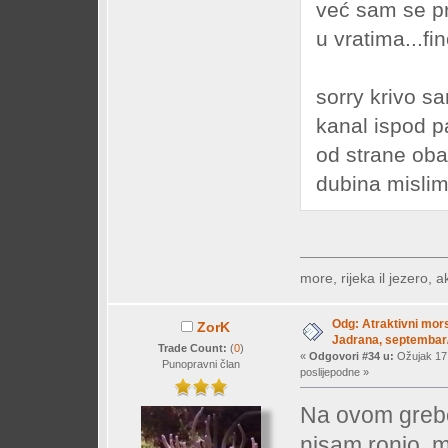
već sam se p
u vratima...fi
sorry krivo s
kanal ispod 
od strane obal
dubina misli
more, rijeka il jezero, a
Odg: Atraktivni mors
ZorK
Jadrana, septembar/
Trade Count:
(
0
)
«
Odgovori #34 u:
Ožujak 17,
Punopravni član
poslijepodne »
Na ovom greb
nisam ronio, 