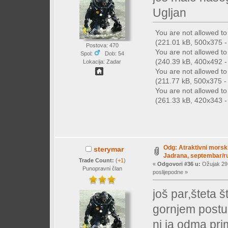
Ugljan
You are not allowed t
(221.01 kB, 500x375 - 
Postova: 470
You are not allowed t
Spol:
Dob: 54
(240.39 kB, 400x492 - 
Lokacija: Zadar
You are not allowed t
(211.77 kB, 500x375 - (
You are not allowed t
(261.33 kB, 420x343 - 
Odg: Atraktivni morski
sterymar
Jadrana, septembar/ru
Trade Count:
(
+1
)
«
Odgovori #36 u:
Ožujak 29,
Punopravni član
poslijepodne »
još par,šteta 
gornjem postu
ni ja odma prim