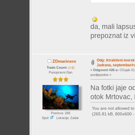
da, mali laps
prepoznat iz v
Odg: Atraktivni morski
ZDmarinero
Jadrana, septembar/ru
Trade Count:
(
+1
)
«
Odgovori #26 u:
Ožujak 01,
Punopravni član
poslijepodne »
Na fotki jaje 
otok Mrtovac, 
You are not allowed t
Postova: 268
(265.81 kB, 800x600 - 
Spol:
Lokacija: Zadar