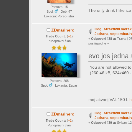
Postova: 15
The only drink I like ic
Spol:
Dob: 47
Lokacija: Poreč-Istra
Odg: Atraktivni morski
ZDmarinero
Jadrana, septembar/ru
Trade Count:
(
+1
)
«
Odgovori #38 u:
Travanj 07
Punopravni član
poslijepodne »
evo jos jedna 
You are not allowed t
(260.46 kB, 624x460 - (
Postova: 268
Spol:
Lokacija: Zadar
moj akvarij VAL 150 L
h
Odg: Atraktivni morski
ZDmarinero
Jadrana, septembar/ru
Trade Count:
(
+1
)
«
Odgovori #39 u:
Svibanj 12
Punopravni član