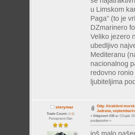
se najatraktiv
u Limskom kana
Paga” (to je vr
DZmarinero fot
Veliko jezero 
ubedljivo naj
Mediteranu (n
nacionalnog p
redovno ronio
ljubiteljima p
Odg: Atraktivni morski
sterymar
Jadrana, septembar/ru
Trade Count:
(
+1
)
«
Odgovori #35 u:
Ožujak 29,
Punopravni član
poslijepodne »
još malo našeg