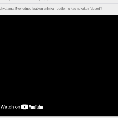
ohvalama. Evo jednog kratkog snimka - dodje mu kao nekakav "desert"!