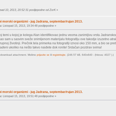
K
opad 10, 2013, 20:52:31 poslijepodne od ZorK
»
ni morski organizmi - jug Jadrana, septembar/rujan 2013.
u:
Listopad 15, 2013, 19:34:48 poslijepodne »
oj temi u kojoj je kolega Alan identifikovao jednu veoma zanimljivu vrstu Jadran
šao sam u sasvim sveže snimljenom materijalu fotografiju ove takodje izuzetno atr
rupnoj životinji. Prečnik tela primerka na fotografiji iznosi oko 150 mm, a bio se 
ađeni ukoliko na nešto takvo naiđete dok ronite! Srdačan pozdrav svima!
o download attachment. Molimo
prijavite se
ili
registrirajte
. (246.57 kB, 640x640 - (hitova: 4027 ).)
ni morski organizmi - jug Jadrana, septembar/rujan 2013.
u:
Listopad 15, 2013, 19:51:48 poslijepodne »