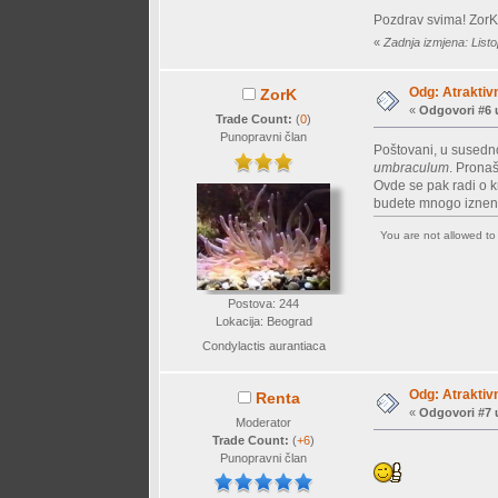
Pozdrav svima! Zor
«
Zadnja izmjena: List
Odg: Atraktiv
ZorK
«
Odgovori #6 
Trade Count:
(
0
)
Punopravni član
Poštovani, u susedn
umbraculum
. Prona
Ovde se pak radi o k
budete mnogo iznen
You are not allowed t
Postova: 244
Lokacija: Beograd
Condylactis aurantiaca
Odg: Atraktiv
Renta
«
Odgovori #7 
Moderator
Trade Count:
(
+6
)
Punopravni član