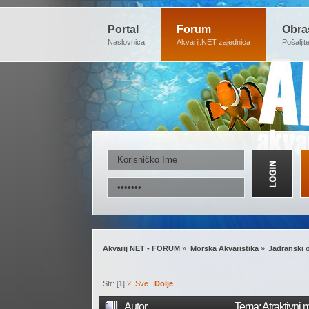
Portal
Forum
Obra
Naslovnica
Akvarij.NET zajednica
Pošaljit
Akvarij NET - FORUM
»
Morska Akvaristika
»
Jadranski o
Str: [
1
]
2
Sve
Dolje
Autor
Tema: Atraktivni 