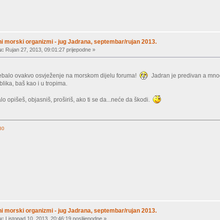
ni morski organizmi - jug Jadrana, septembar/rujan 2013.
u:
Rujan 27, 2013, 09:01:27 prijepodne »
trebalo ovakvo osvježenje na morskom dijelu foruma!
Jadran je predivan a mnogi
lika, baš kao i u tropima.
lo opišeš, objasniš, proširiš, ako ti se da...neće da škodi.
80
ni morski organizmi - jug Jadrana, septembar/rujan 2013.
u:
Listopad 10, 2013, 20:46:19 poslijepodne »