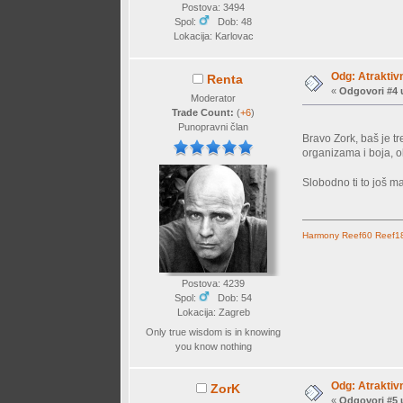
Postova: 3494
Spol:
Dob: 48
Lokacija: Karlovac
Odg: Atraktiv
Renta
«
Odgovori #4 
Moderator
Trade Count:
(
+6
)
Punopravni član
Bravo Zork, baš je 
organizama i boja, ob
Slobodno ti to još ma
Harmony
Reef60
Reef1
Postova: 4239
Spol:
Dob: 54
Lokacija: Zagreb
Only true wisdom is in knowing
you know nothing
Odg: Atraktiv
ZorK
«
Odgovori #5 