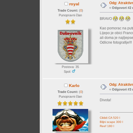
Odg: Atraktiv
royal
«
Odgovori #2 
Trade Count:
(
0
)
Punopravni član
BRAVO
Kao pomorac na putn
Lijepo je obici Franc
ali doma je najljeps
Odlicne fotografije!!!
Postova: 35
Spol:
Odg: Atraktiv
Karlo
«
Odgovori #3 
Trade Count:
(
0
)
Punopravni član
Divota!
Ciklidi CA 520 l
Biljni scape 300 l
Reef 180 l