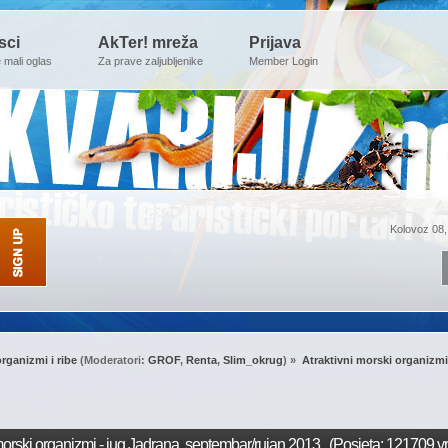
sci
AkTer! mreža
Prijava
e mali oglas
Za prave zaljubljenike
Member Login
Kolovoz 08,
rganizmi i ribe
(Moderatori:
GROF
,
Renta
,
Slim_okrug
) »
Atraktivni morski organizmi
morski organizmi - jug Jadrana, septembar/rujan 2013. (Posjeta: 121709 