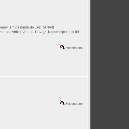
k ponavljam da nema do JADRANA!!!
riku, Afriku, Vanatu, Havaje, Kaledoniju itd itd itd
Evidentirano
Evidentirano