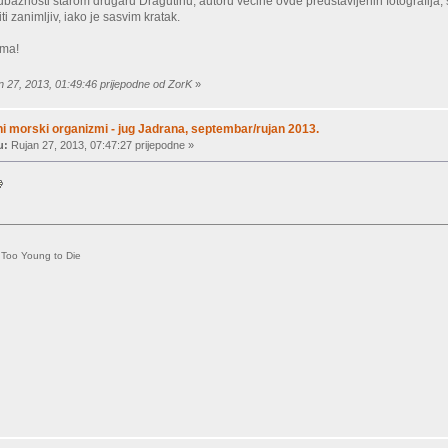
ubaznosti starom drugaru Dragutinu, autoru većine ovde predstavljenih fotografija
ti zanimljiv, iako je sasvim kratak.
ima!
n 27, 2013, 01:49:46 prijepodne od ZorK
»
ni morski organizmi - jug Jadrana, septembar/rujan 2013.
u:
Rujan 27, 2013, 07:47:27 prijepodne »
: Too Young to Die