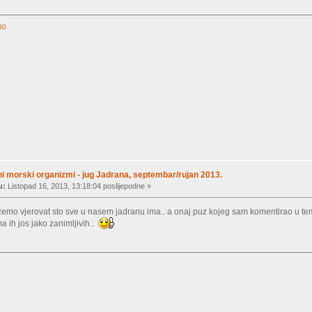
80
ni morski organizmi - jug Jadrana, septembar/rujan 2013.
u:
Listopad 16, 2013, 13:18:04 poslijepodne »
emo vjerovat sto sve u nasem jadranu ima.. a onaj puz kojeg sam komentirao u tem
ma ih jos jako zanimljivih..