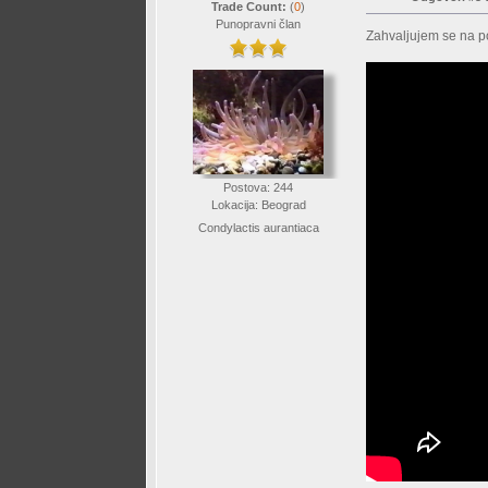
Trade Count:
(
0
)
Punopravni član
Zahvaljujem se na p
Postova: 244
Lokacija: Beograd
Condylactis aurantiaca