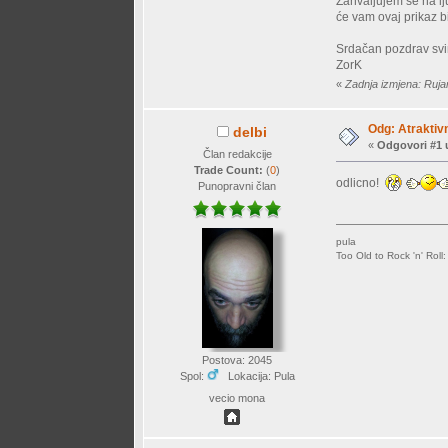
Zahvaljujem se na lj
će vam ovaj prikaz bi
Srdačan pozdrav sv
ZorK
«
Zadnja izmjena: Ruja
Odg: Atraktiv
delbi
«
Odgovori #1 
Član redakcije
Trade Count:
(
0
)
odlicno!
Punopravni član
pula
Too Old to Rock 'n' Roll
Postova: 2045
Spol:
Lokacija: Pula
vecio mona