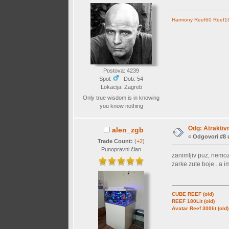
Harmony
Reef60
Reef1
Postova: 4239
Spol:
Dob: 54
Lokacija: Zagreb
Only true wisdom is in knowing
you know nothing
Odg: Atraktiv
alen_zgb
«
Odgovori #8 
Trade Count:
(
+2
)
Punopravni član
zanimljiv puz, nemoz
zarke zute boje.. a i
CUBE REEF (old)
REEF 180Lit (old)
Avatar Reef 300lit (old)