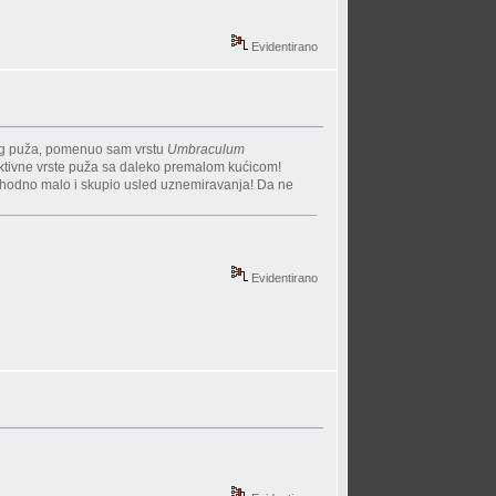
Evidentirano
skog puža, pomenuo sam vrstu
Umbraculum
aktivne vrste puža sa daleko premalom kućicom!
prethodno malo i skupio usled uznemiravanja! Da ne
Evidentirano