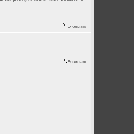
, što nam je omogućio da ih svi vidimo. Nadam se da
Evidentirano
Evidentirano