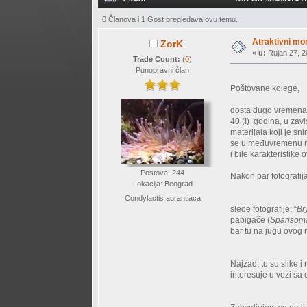
0 Članova i 1 Gost pregledava ovu temu.
Atraktivni mo
ZorK
«
u:
Rujan 27, 2
Trade Count:
(
0
)
Punopravni član
Poštovane kolege,
dosta dugo vremena 
40 (!) godina, u zavi
materijala koji je 
se u međuvremenu niš
i bile karakteristike
Postova: 244
Nakon par fotografij
Lokacija: Beograd
Condylactis aurantiaca
slede fotografije: “
Br
papigače (
Sparisom
bar tu na jugu ovog 
Najzad, tu su slike 
interesuje u vezi sa