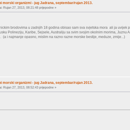
ni morski organizmi - jug Jadrana, septembar/rujan 2013.
u:
Rujan 27, 2013, 08:21:48 prijepodne »
ickim brodovima u zadnjih 18 godina obisao sam sva svjetska mora ali ja uvije
usku Polineziju, Karibe, Sejsele, Australiju sa svim svojim okolnim morima, Juznu Ame
e. (a i najmanje opasno, mislim na razno razne morske bestije, meduze, zmije...)
ni morski organizmi - jug Jadrana, septembar/rujan 2013.
u:
Rujan 27, 2013, 08:52:43 prijepodne »