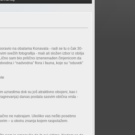
ravio na obalama Konavala - radi se tu o čak 30-
m svežih fotografija - mali ali složen izbor iz obilja
Lično sam bio prilično iznenenađen činjenicom da
dvodna i “nadvodna” flora i fauna, koje su ”oduvek”
sete
itim uzrastima dok su još atraktivno obojeni, kao i
 zagrevanja) danas postala sasvim obična vrsta -
edinačno ne nabrajam. Ukoliko vas nešto posebno
ovorim – u okviru znanja kojem raspolažem.