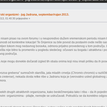
rski organizmi - jug Jadrana, septembar/rujan 2013.
013, 01:40:30 prijepodne »
nisam pisao na ovom forumu i u neuporedivo dužem vremenskom periodu nisam bo
snosti od konkretne lokacije! Te činjenice su bile povod da postavim ovde nešto sasvi
snimljen tokom mog nedavnog boravka, odmora prijatno provedenog u tom području. 
ta nije bitno tu promenilo u pogledu sledećeg: očuvani su bogata i atraktivna i po
 ovog područja.
a koje mogu donekle dočarati izgled tih obala onima koji nisu imali priliku da ih po
yozoa
grebena” sumračnih staništa, jata mladih crnelja (
Chromis chromis
) u različ
a cretense
), nekada dosta retke ribe u Jadranu koja je (verovatno usled globalnog
mora.
i nekih drugih atraktivnih organizama, kako beskičmenjaka tako i riba – da ih poj
 ovim organizmima - pitajte, nemojte se ustručavati. Potrudiću se da korektno odg