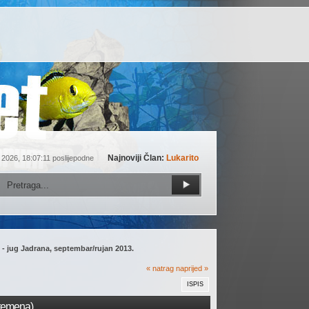
Najnoviji Član:
Lukarito
 2026, 18:07:11 poslijepodne
 - jug Jadrana, septembar/rujan 2013.  
« natrag
naprijed »
ISPIS
vremena)