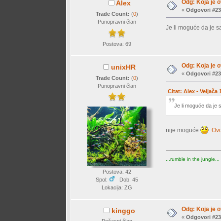
Odg: Koja je o
Alex
«
Odgovori #23
Trade Count:
(
0
)
Punopravni član
Je li moguće da je s
Postova: 69
Odg: Koja je o
unixHR
«
Odgovori #23
Trade Count:
(
0
)
Punopravni član
Citat: Alex - Veljača
Je li moguće da je 
nije moguće
Ovo
...rumble in the jungle...
Postova: 42
Spol:
Dob: 45
Lokacija: ZG
Odg: Koja je o
kinggo
«
Odgovori #23