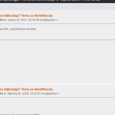
vo biljka/alga? Tema za identifikaciju
50 u:
Srpanj 19, 2017, 20:59:59 poslijepodne »
o bih, caroliniana mozda.
vo biljka/alga? Tema za identifikaciju
51 u:
Siječanj 25, 2018, 15:33:07 poslijepodne »