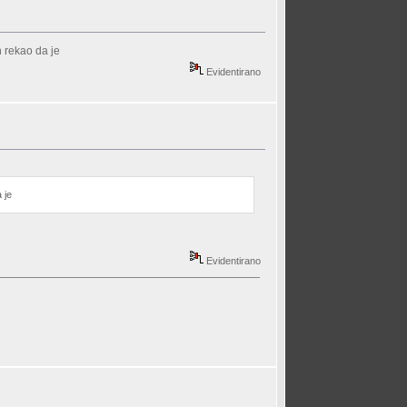
h rekao da je
Evidentirano
 je
Evidentirano