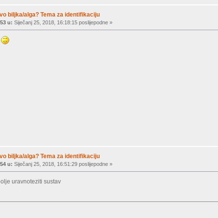
vo biljka/alga? Tema za identifikaciju
53 u:
Siječanj 25, 2018, 16:18:15 poslijepodne »
m
vo biljka/alga? Tema za identifikaciju
54 u:
Siječanj 25, 2018, 16:51:29 poslijepodne »
olje uravnoteziti sustav