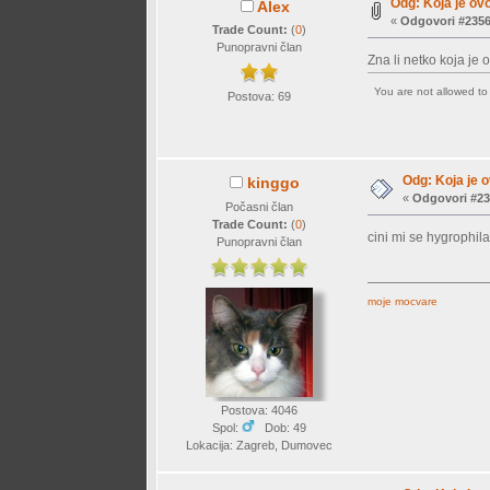
Odg: Koja je ovo
Alex
«
Odgovori #2356
Trade Count:
(
0
)
Punopravni član
Zna li netko koja je
You are not allowed t
Postova: 69
Odg: Koja je o
kinggo
«
Odgovori #23
Počasni član
Trade Count:
(
0
)
cini mi se hygrophila
Punopravni član
moje mocvare
Postova: 4046
Spol:
Dob: 49
Lokacija: Zagreb, Dumovec