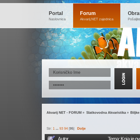
Portal
Forum
Obra
Naslovnica
Akvarij.NET zajednica
Pošaljit
Akvarij NET - FORUM
»
Slatkovodna Akvaristika
»
Biljke
Str:
1
...
93
94
[
95
]
Dolje
Autor
Tema: Koja je ovo