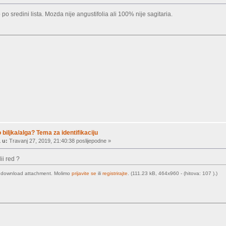
 po sredini lista. Mozda nije angustifolia ali 100% nije sagitaria.
 biljka/alga? Tema za identifikaciju
 u:
Travanj 27, 2019, 21:40:38 poslijepodne »
i red ?
o download attachment. Molimo
prijavite se
ili
registrirajte
. (111.23 kB, 464x960 - (hitova: 107 ).)