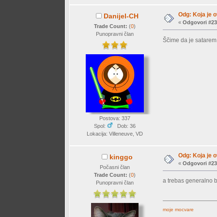
Odg: Koja je o
Danijel-CH
«
Odgovori #23
Trade Count:
(
0
)
Punopravni član
Ščime da je satare
Postova: 337
Spol:
Dob: 36
Lokacija: Villeneuve, VD
Odg: Koja je o
kinggo
«
Odgovori #23
Počasni član
Trade Count:
(
0
)
a trebas generalno b
Punopravni član
moje mocvare