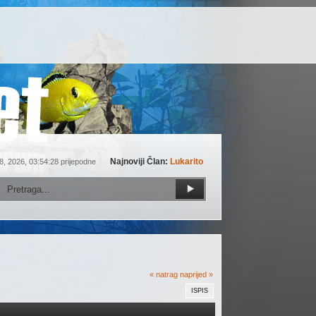
Najnoviji Član:
Lukarito
8, 2026, 03:54:28 prijepodne
« natrag
naprijed »
ISPIS