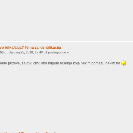
vo biljka/alga? Tema za identifikaciju
55 u:
Siječanj 25, 2018, 17:40:51 poslijepodne »
nerite puzeve, za ovu crnu ima hiljadu resenja koja nekim pomazu nekim ne