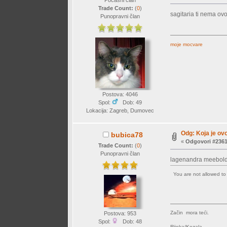
Počasni član
Trade Count:
(
0
)
sagitaria ti nema ovo
Punopravni član
moje mocvare
Postova: 4046
Spol:
Dob: 49
Lokacija: Zagreb, Dumovec
Odg: Koja je ovo
bubica78
«
Odgovori #2361
Trade Count:
(
0
)
Punopravni član
lagenandra meeboldi
You are not allowed t
Začin mora teći.
Postova: 953
Spol:
Dob: 48
Rijeka/Kozala