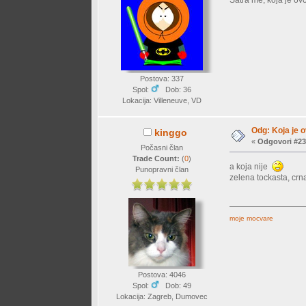
Satra me, koja je ovo
Postova: 337
Spol:
Dob: 36
Lokacija: Villeneuve, VD
Odg: Koja je o
kinggo
«
Odgovori #23
Počasni član
Trade Count:
(
0
)
a koja nije
Punopravni član
zelena tockasta, cr
moje mocvare
Postova: 4046
Spol:
Dob: 49
Lokacija: Zagreb, Dumovec