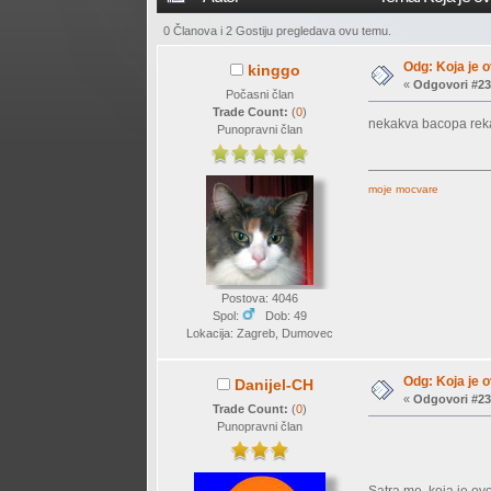
0 Članova i 2 Gostiju pregledava ovu temu.
Odg: Koja je o
kinggo
«
Odgovori #23
Počasni član
Trade Count:
(
0
)
nekakva bacopa reka
Punopravni član
moje mocvare
Postova: 4046
Spol:
Dob: 49
Lokacija: Zagreb, Dumovec
Odg: Koja je o
Danijel-CH
«
Odgovori #23
Trade Count:
(
0
)
Punopravni član