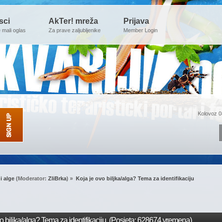
sci
AkTer! mreža
Prijava
e mali oglas
Za prave zaljubljenike
Member Login
Kolovoz 0
 i alge
(Moderator:
ZliBrka
) »
Koja je ovo biljka/alga? Tema za identifikaciju
 biljka/alga? Tema za identifikaciju (Posjeta: 628674 vremena)