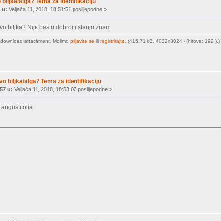
 biljka/alga? Tema za identifikaciju
 u:
Veljača 11, 2018, 18:51:51 poslijepodne »
 ovo biljka? Nije bas u dobrom stanju znam
o download attachment. Molimo
prijavite se
ili
registrirajte
. (415.71 kB, 4032x3024 - (hitova: 192 ).)
vo biljka/alga? Tema za identifikaciju
57 u:
Veljača 11, 2018, 18:53:07 poslijepodne »
 angustifolia