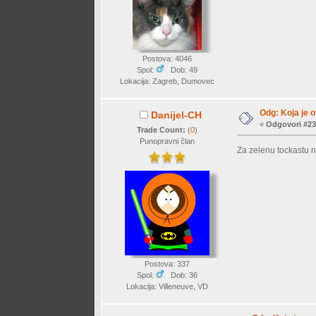
Postova: 4046
Spol:
Dob: 49
Lokacija: Zagreb, Dumovec
Odg: Koja je o
Danijel-CH
«
Odgovori #23
Trade Count:
(
0
)
Punopravni član
Za zelenu tockastu 
Postova: 337
Spol:
Dob: 36
Lokacija: Villeneuve, VD