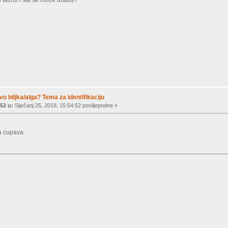
 tacno i sta se moze uraditi?
vo biljka/alga? Tema za identifikaciju
52 u:
Siječanj 25, 2018, 15:54:52 poslijepodne »
na cupava