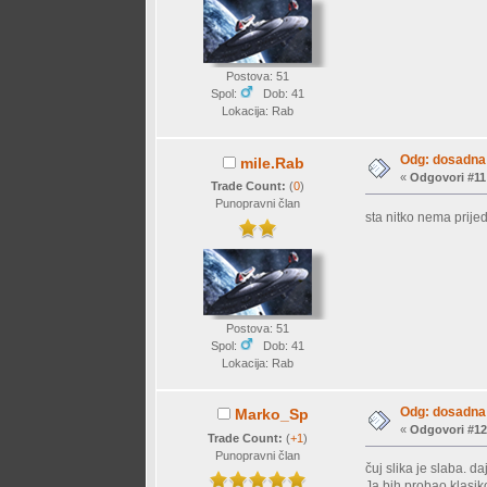
Postova: 51
Spol:
Dob: 41
Lokacija: Rab
Odg: dosadna 
mile.Rab
«
Odgovori #11
Trade Count:
(
0
)
Punopravni član
sta nitko nema prij
Postova: 51
Spol:
Dob: 41
Lokacija: Rab
Odg: dosadna 
Marko_Sp
«
Odgovori #12
Trade Count:
(
+1
)
Punopravni član
čuj slika je slaba. daj
Ja bih probao klasik