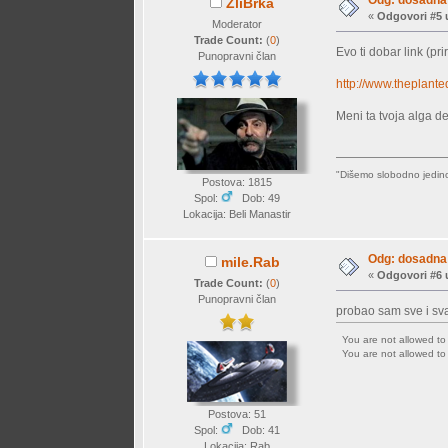
ZliBrka
«
Odgovori #5 
Moderator
Trade Count:
(
0
)
Evo ti dobar link (pr
Punopravni član
http://www.theplante
Meni ta tvoja alga d
"Dišemo slobodno jedino 
Postova: 1815
Spol:
Dob: 49
Lokacija: Beli Manastir
Odg: dosadna 
mile.Rab
«
Odgovori #6 
Trade Count:
(
0
)
Punopravni član
probao sam sve i svas
You are not allowed t
You are not allowed t
Postova: 51
Spol:
Dob: 41
Lokacija: Rab