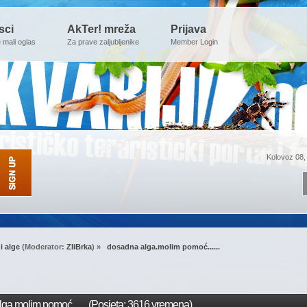
sci
AkTer! mreža
Prijava
e mali oglas
Za prave zaljubljenike
Member Login
Kolovoz 08,
 i alge
(Moderator:
ZliBrka
) »
 dosadna alga.molim pomoć......
a.molim pomoć...... (Posjeta: 3616 vremena)