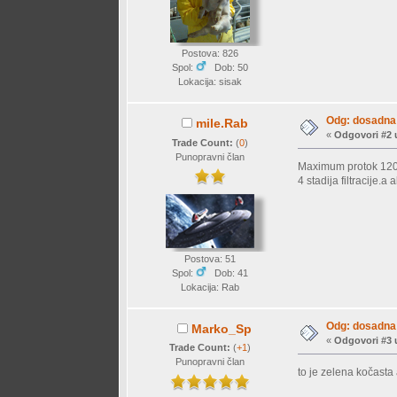
Postova: 826
Spol:
Dob: 50
Lokacija: sisak
Odg: dosadna 
mile.Rab
«
Odgovori #2 
Trade Count:
(
0
)
Punopravni član
Maximum protok 1200 
4 stadija filtracije.
Postova: 51
Spol:
Dob: 41
Lokacija: Rab
Odg: dosadna 
Marko_Sp
«
Odgovori #3 
Trade Count:
(
+1
)
Punopravni član
to je zelena kočasta