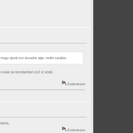
e mogu rijesiti ove dosadne alge..molim savijete..
 i ovak ne konstantan co2 iz vode..
Evidentirano
 dana..
Evidentirano