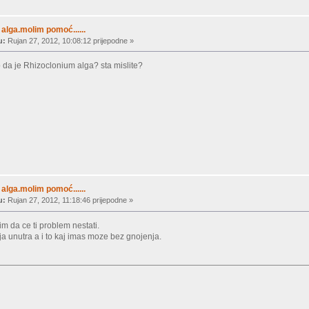
alga.molim pomoć......
u:
Rujan 27, 2012, 10:08:12 prijepodne »
o da je Rhizoclonium alga? sta mislite?
alga.molim pomoć......
u:
Rujan 27, 2012, 11:18:46 prijepodne »
lim da ce ti problem nestati.
a unutra a i to kaj imas moze bez gnojenja.