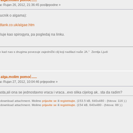
u:
Rujan 26, 2012, 21:36:45 poslijepodne »
irucnik o algama):
dtank.co.uk/algae.htm
eluje kao spirogyra, pa pogledaj na linku.
kad nas s drugima povezuje zajednički cilj koji nadilazi naše JA." Zemlja Ljudi
alga.molim pomoć......
u:
Rujan 27, 2012, 10:04:46 prijepodne »
ta,ali ona se jednostavno vraca i vraca...evo slika cijelog ak.. sta da radim?
o download attachment. Molimo
prijavite se
ili
registrirajte
. (153.5 kB, 640x480 - (hitova: 116 ).)
o download attachment. Molimo
prijavite se
ili
registrirajte
. (154 kB, 640x480 - (hitova: 88 ).)