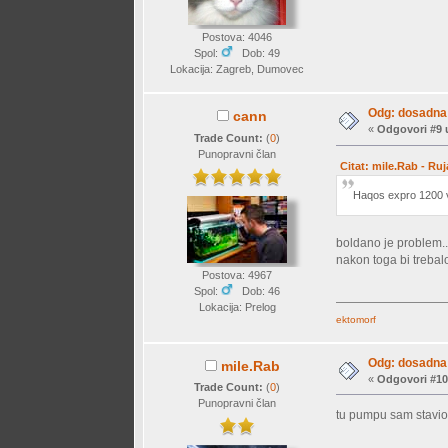
Postova: 4046
Spol:
Dob: 49
Lokacija: Zagreb, Dumovec
Odg: dosadna 
cann
«
Odgovori #9 
Trade Count:
(
0
)
Punopravni član
Citat: mile.Rab - Ru
Haqos expro 1200 van
boldano je problem..m
nakon toga bi trebal
Postova: 4967
Spol:
Dob: 46
Lokacija: Prelog
ektomorf
Odg: dosadna 
mile.Rab
«
Odgovori #10
Trade Count:
(
0
)
Punopravni član
tu pumpu sam stavio 