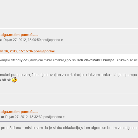
alga.molim pomoć......
u:
Rujan 27, 2012, 13:00:50 poslijepodne »
jan 26, 2012, 15:15:34 poslijepodne
jski filter,
diy co2
,dodajem mikro i makro,i
po 8h radi WaveMaker Pumpa
...i nikako se n
akni pumpu van, filter ti je dovoljan za cirkulaciju u takvom tanku.. izbija ti pumpa
o bit ok
alga.molim pomoć......
 u:
Rujan 27, 2012, 13:32:32 poslijepodne »
pred 3 dana... mislio sam da je slaba cirkulacija,s tom algom se borim vec mijesec