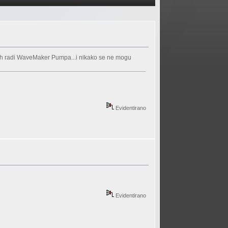
o 8h radi WaveMaker Pumpa...i nikako se ne mogu
Evidentirano
Evidentirano