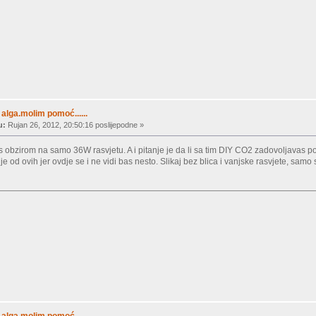
alga.molim pomoć......
u:
Rujan 26, 2012, 20:50:16 poslijepodne »
 obzirom na samo 36W rasvjetu. A i pitanje je da li sa tim DIY CO2 zadovoljavas potr
od ovih jer ovdje se i ne vidi bas nesto. Slikaj bez blica i vanjske rasvjete, samo s
alga.molim pomoć......