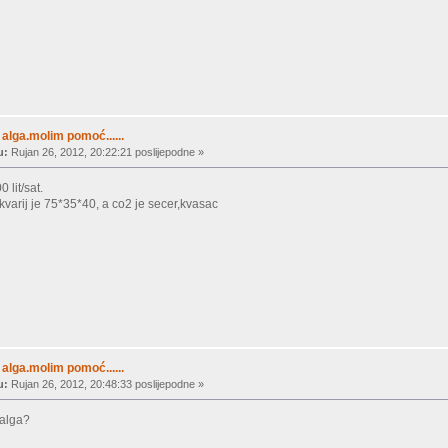
alga.molim pomoć......
u:
Rujan 26, 2012, 20:22:21 poslijepodne »
lit/sat.
a akvarij je 75*35*40, a co2 je secer,kvasac
alga.molim pomoć......
u:
Rujan 26, 2012, 20:48:33 poslijepodne »
 alga?