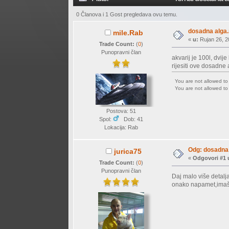
0 Članova i 1 Gost pregledava ovu temu.
dosadna alga.
mile.Rab
«
u:
Rujan 26, 2
Trade Count:
(
0
)
Punopravni član
akvarij je 100l, dvi
rijesiti ove dosadne 
You are not allowed t
You are not allowed t
Postova: 51
Spol:
Dob: 41
Lokacija: Rab
Odg: dosadna 
jurica75
«
Odgovori #1 
Trade Count:
(
0
)
Punopravni član
Daj malo više detalja,
onako napamet,imaš 