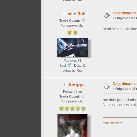
Odg: dosadna 
mile.Rab
«
Odgovori #7 
Trade Count:
(
0
)
Punopravni član
meni se vise cini ka
Postova: 51
Spol:
Dob: 41
Lokacija: Rab
Odg: dosadna 
kinggo
«
Odgovori #8 
Počasni član
Trade Count:
(
0
)
prestani gnojiti i mis
Punopravni član
Nemas bas nesto bilj
moje mocvare