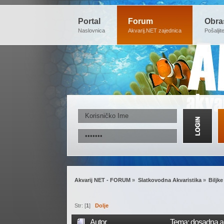
Portal
Forum
Obra
Naslovnica
Akvarij.NET zajednica
Pošaljit
Akvarij NET - FORUM
»
Slatkovodna Akvaristika
»
Biljke
Str: [
1
]
Dolje
Autor
Tema: dosadna alg