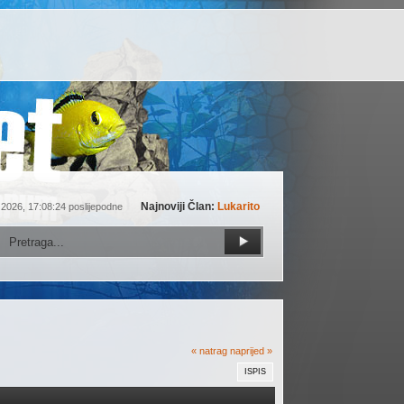
Najnoviji Član:
Lukarito
 2026, 17:08:24 poslijepodne
« natrag
naprijed »
ISPIS