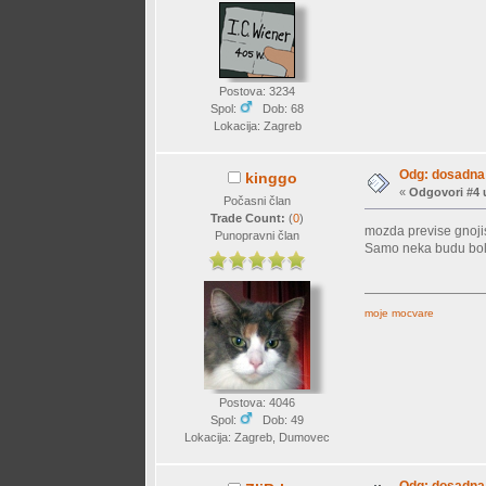
Postova: 3234
Spol:
Dob: 68
Lokacija: Zagreb
Odg: dosadna 
kinggo
«
Odgovori #4 
Počasni član
Trade Count:
(
0
)
mozda previse gnojis
Punopravni član
Samo neka budu bolje 
moje mocvare
Postova: 4046
Spol:
Dob: 49
Lokacija: Zagreb, Dumovec
Odg: dosadna 