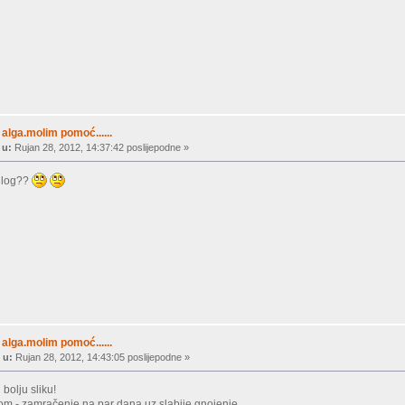
alga.molim pomoć......
 u:
Rujan 28, 2012, 14:37:42 poslijepodne »
edlog??
alga.molim pomoć......
 u:
Rujan 28, 2012, 14:43:05 poslijepodne »
 bolju sliku!
om - zamračenje na par dana uz slabije gnojenje.