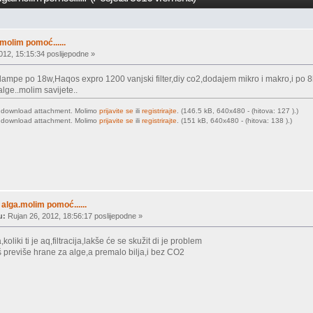
molim pomoć......
012, 15:15:34 poslijepodne »
je lampe po 18w,Haqos expro 1200 vanjski filter,diy co2,dodajem mikro i makro,i p
alge..molim savijete..
o download attachment. Molimo
prijavite se
ili
registrirajte
. (146.5 kB, 640x480 - (hitova: 127 ).)
o download attachment. Molimo
prijavite se
ili
registrirajte
. (151 kB, 640x480 - (hitova: 138 ).)
alga.molim pomoć......
u:
Rujan 26, 2012, 18:56:17 poslijepodne »
koliki ti je aq,filtracija,lakše će se skužit di je problem
previše hrane za alge,a premalo bilja,i bez CO2