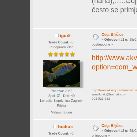
(haha),......Gd
često se prim
Odg: Biljčice
igor8
«
Odgovori #1 u:
Siječ
Trade Count:
(
0
)
poslijepodne »
Punopravni član
http://www.akv
option=com_w
http://www.akvarij.net/forum/in
Postova: 2082
igorcikovic@hotmail.com
Spol:
Dob: 40
098 521 682
Lokacija: Koprivnica-Zagreb-
Rijeka
Malawi mbuna
Odg: Biljčice
brabus
«
Odgovori #2 u:
Siječ
Trade Count:
(
0
)
prijepodne »