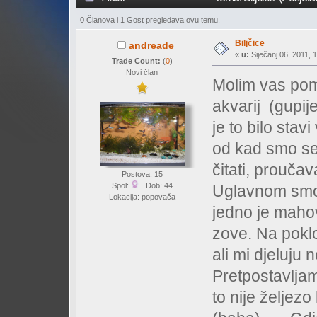
0 Članova i 1 Gost pregledava ovu temu.
Biljčice
andreade
«
u:
Siječanj 06, 2011, 
Trade Count:
(
0
)
Novi član
Molim vas pom
akvarij (gupi
je to bilo stavi
od kad smo se 
čitati, prouča
Postova: 15
Spol:
Dob: 44
Uglavnom smo s
Lokacija: popovača
jedno je maho
zove. Na poklo
ali mi djeluju
Pretpostavljam
to nije željezo