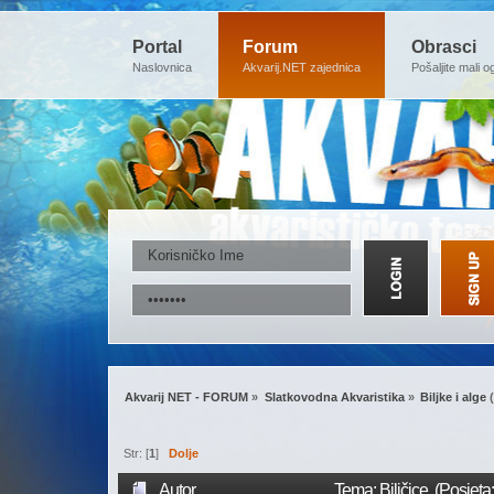
Portal
Forum
Obrasci
Naslovnica
Akvarij.NET zajednica
Pošaljite mali o
Akvarij NET - FORUM
»
Slatkovodna Akvaristika
»
Biljke i alge
(
Str: [
1
]
Dolje
Autor
Tema: Biljčice (Posjeta