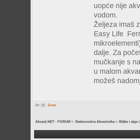
uopće nije akva
vodom.
Željeza imaš z
Easy Life Ferr
mikroelementi)
dalje. Za poče
mučkanje s nab
u malom akvar
možeš nadomje
Str: [
1
]
Gore
Akvarij NET - FORUM
»
Slatkovodna Akvaristika
»
Biljke i alge
(