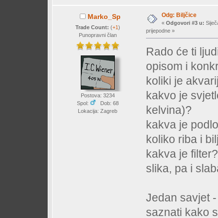
Odg: Biljčice
Marko_Sp
«
Odgovori #3 u:
Siječ
Trade Count:
(
+1
)
prijepodne »
Punopravni član
Rado će ti lju
opisom i konkr
koliki je akvari
kakvo je svjetl
Postova: 3234
Spol:
Dob: 68
kelvina)?
Lokacija: Zagreb
kakva je podl
koliko riba i bi
kakva je filter?
slika, pa i sla
Jedan savjet -
saznati kako s