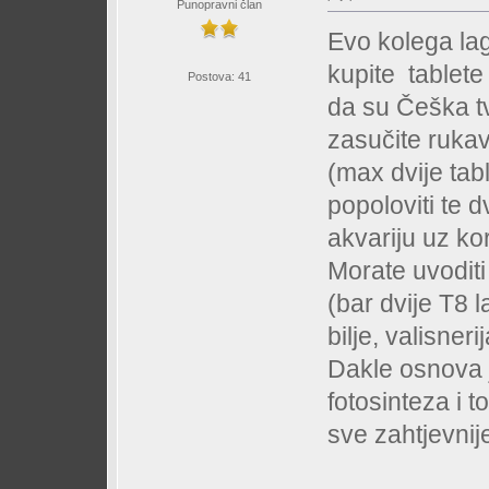
Punopravni član
Evo kolega laga
kupite tablete
Postova: 41
da su Češka tvr
zasučite rukave
(max dvije tabl
popoloviti te d
akvariju uz kor
Morate uvoditi
(bar dvije T8
bilje, valisneri
Dakle osnova j
fotosinteza i t
sve zahtjevnije 